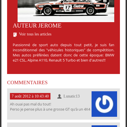
AUTEUR JEROME
Voir tous les articles
Passionné de sport auto depuis tout petit, je suis fan
inconditionnel des "véhicules historiques" de compétition.
Mes autos préférées datent donc de cette époque: BMW
e21 CSL, Alpine A110, Renault 5 Turbo et bien d'autres!!!
COMMENTAIRES
7 août 2012 à 10:43:40
Lunatic13
PARTAGER
PARTAGER
PARTAGER
PARTAGER
Ah ouai pas mal du tout!
Perso je pense plus à une grosse GT qu’à un 4X4