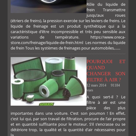
Rôle du liquide de
frein Transmettre
jusqu’aux roues
(étriers de freins), la pression exercée sur les leviers de freins. Le
liquide de freinage est un produit synthétique qui a la
caractéristique d’être incompressible et très peu sensible aux
variations de température. https://www.oreca-
store.com/freinage/liquide-de-frein.html Les normes du liquide
de frein Tous les systèmes de freinages pour automobiles,......
POURQUOI ET
PLUS
QUAND
CHANGER SON
FILTRE À AIR ?
12 mars 2014
91184
vues
A quoi sert-il ? Le
filtre à air est une
pièce des plus
importantes dans une voiture. C’est son poumon ! En effet,
c’est lui qui, par son travail de filtration, procure de l’air propre
et en quantité suffisante pour le moteur. S’il s’encrasse ou se
détériore trop, la qualité et la quantité d’air nécessaires pour
la......