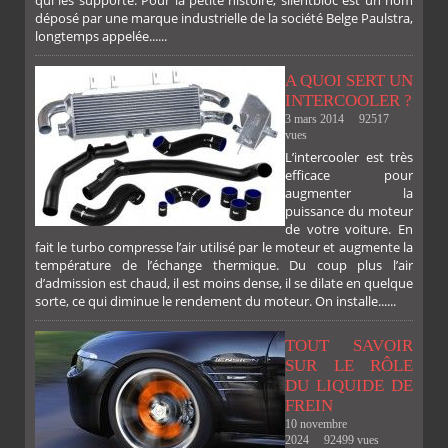
déposé par une marque industrielle de la société Belge Paulstra,
longtemps appelée......
A QUOI SERT UN
INTERCOOLER ?
3 mars 2014
92517
vues
L’intercooler est très
efficace pour
augmenter la
puissance du moteur
de votre voiture. En
fait le turbo compresse l’air utilisé par le moteur et augmente la
température de l’échange thermique. Du coup plus l’air
d’admission est chaud, il est moins dense, il se dilate en quelque
sorte, ce qui diminue le rendement du moteur. On installe......
TOUT SAVOIR
SUR LE RÔLE
DU LIQUIDE DE
FREIN
10 novembre
2024
92499 vues