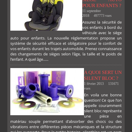
POUR ENFANTS ?
11 septembre
2018
497773 vues
Assurez la sécurité de
vos enfants à bord du
FACEBOOK
TWITTER
GOOGLE
PINTEREST
véhicule avec le siège
auto pour enfants. La nouvelle réglementation propose un
système de sécurité efficace et obligatoire pour le confort de
vos enfants durant les trajets automobile. Prenez connaissance
des changements de sièges selon l’âge, la taille et le poids de
l’enfant. A quel âge......
A QUOI SERT UN
SILENT BLOC ?
1 février 2013
131671
vues
En voila une bonne
PLUS
question! Ce que l’on
appelle couramment
silent bloc représente
une pièce en
matériau souple permettant d’absorber des chocs ou des
vibrations entre différentes pièces mécaniques et la structure
qui les supporte. Pour la petite histoire, silentbloc est un nom