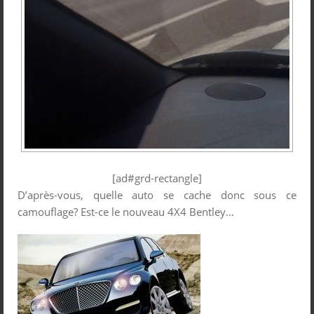
[ad#grd-rectangle]
D’après-vous, quelle auto se cache donc sous ce
camouflage? Est-ce le nouveau 4X4 Bentley…