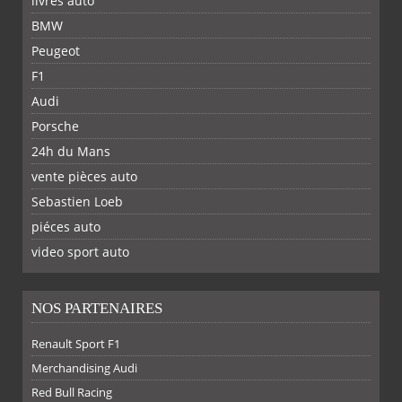
livres auto
BMW
PARTAGER
PARTAGER
PARTAGER
PARTAGER
SUR
SUR
SUR
SUR
Peugeot
F1
Audi
Porsche
24h du Mans
vente pièces auto
Sebastien Loeb
piéces auto
FACEBOOK
TWITTER
YOUTUBE
GOOGLE
PINTEREST
RSS
video sport auto
NOS PARTENAIRES
Renault Sport F1
Merchandising Audi
Red Bull Racing