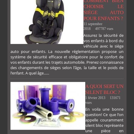
COMMENT BIEN
CHOISIR LE
SIÈGE AUTO
POUR ENFANTS ?
11 septembre
2018
497787 vues
Assurez la sécurité de
vos enfants à bord du
SUR
SUR
SUR
SUR
FACEBOOK
TWITTER
GOOGLE
PINTEREST
véhicule avec le siège
auto pour enfants. La nouvelle réglementation propose un
système de sécurité efficace et obligatoire pour le confort de
vos enfants durant les trajets automobile. Prenez connaissance
des changements de sièges selon l’âge, la taille et le poids de
l’enfant. A quel âge......
A QUOI SERT UN
SILENT BLOC ?
1 février 2013
131671
vues
En voila une bonne
PLUS
question! Ce que l’on
appelle couramment
silent bloc représente
une pièce en