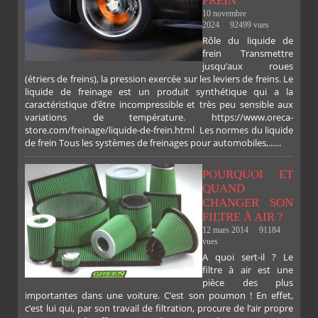
FREIN
10 novembre
2024
92499 vues
Rôle du liquide de
frein Transmettre
jusqu’aux roues
(étriers de freins), la pression exercée sur les leviers de freins. Le
liquide de freinage est un produit synthétique qui a la
caractéristique d’être incompressible et très peu sensible aux
variations de température. https://www.oreca-
store.com/freinage/liquide-de-frein.html Les normes du liquide
de frein Tous les systèmes de freinages pour automobiles,......
FACEBOOK
TWITTER
GOOGLE
PINTEREST
POURQUOI ET
PLUS
QUAND
CHANGER SON
FILTRE À AIR ?
12 mars 2014
91184
vues
A quoi sert-il ? Le
filtre à air est une
pièce des plus
importantes dans une voiture. C’est son poumon ! En effet,
c’est lui qui, par son travail de filtration, procure de l’air propre