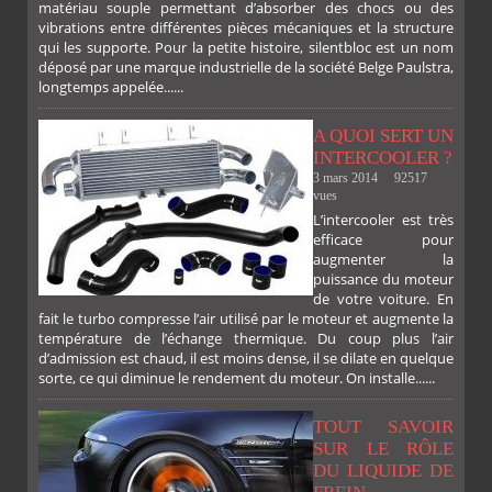
matériau souple permettant d’absorber des chocs ou des
vibrations entre différentes pièces mécaniques et la structure
qui les supporte. Pour la petite histoire, silentbloc est un nom
déposé par une marque industrielle de la société Belge Paulstra,
longtemps appelée......
A QUOI SERT UN
INTERCOOLER ?
3 mars 2014
92517
vues
FACEBOOK
TWITTER
GOOGLE
PINTEREST
L’intercooler est très
efficace pour
augmenter la
puissance du moteur
de votre voiture. En
fait le turbo compresse l’air utilisé par le moteur et augmente la
température de l’échange thermique. Du coup plus l’air
d’admission est chaud, il est moins dense, il se dilate en quelque
sorte, ce qui diminue le rendement du moteur. On installe......
TOUT SAVOIR
SUR LE RÔLE
DU LIQUIDE DE