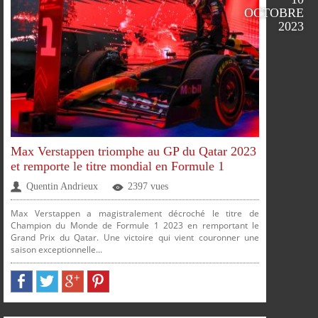
OCTOBRE
2023
Max Verstappen triomphe au GP du Qatar 2023
et remporte le titre mondial en Formule 1
Quentin Andrieux
2397 vues
Max Verstappen a magistralement décroché le titre de
Champion du Monde de Formule 1 2023 en remportant le
Grand Prix du Qatar. Une victoire qui vient couronner une
saison exceptionnelle...
PARTAGER
PARTAGER
PARTAGER
PARTAGER