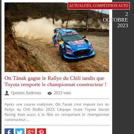
ACTUALITÉS
,
COMPÉTITION AUTO
2
OCTOBRE
2023
Ott Tänak gagne le Rallye du Chili tandis que
Toyota remporte le championnat constructeur !
Quentin Andrieux
2023 vues
Après une course maîtrisée, Ott Tänak s’est imposé lors du
Rallye du Chili BioBio 2023. L’équipe rivale Toyota Gazoo
Racing était aussi à la fête en remportant le championnat
constructeur....
PARTAGER
PARTAGER
PARTAGER
PARTAGER