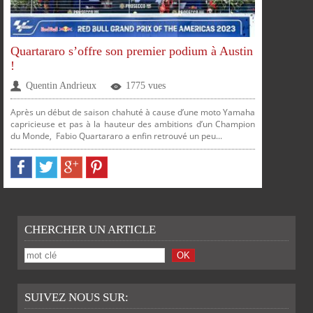
Quartararo s’offre son premier podium à Austin
!
Quentin Andrieux
1775 vues
Après un début de saison chahuté à cause d’une moto Yamaha
capricieuse et pas à la hauteur des ambitions d’un Champion
du Monde, Fabio Quartararo a enfin retrouvé un peu...
PARTAGER
PARTAGER
PARTAGER
PARTAGER
CHERCHER UN ARTICLE
SUIVEZ NOUS SUR: