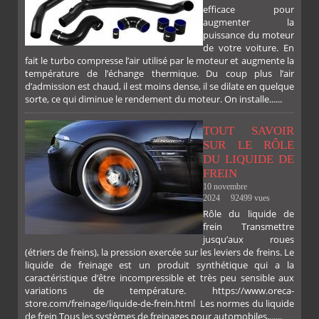
FACEBOOK
TWITTER
GOOGLE
PINTEREST
efficace pour
augmenter la
puissance du moteur
de votre voiture. En
fait le turbo compresse l’air utilisé par le moteur et augmente la
température de l’échange thermique. Du coup plus l’air
d’admission est chaud, il est moins dense, il se dilate en quelque
sorte, ce qui diminue le rendement du moteur. On installe......
TOUT SAVOIR
SUR LE RÔLE
DU LIQUIDE DE
FREIN
10 novembre
2024
92499 vues
Rôle du liquide de
frein Transmettre
jusqu’aux roues
(étriers de freins), la pression exercée sur les leviers de freins. Le
liquide de freinage est un produit synthétique qui a la
caractéristique d’être incompressible et très peu sensible aux
variations de température. https://www.oreca-
store.com/freinage/liquide-de-frein.html Les normes du liquide
de frein Tous les systèmes de freinages pour automobiles,......