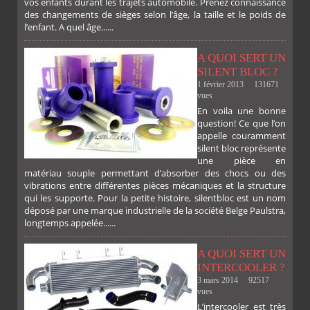
vos enfants durant les trajets automobile. Prenez connaissance
des changements de sièges selon l’âge, la taille et le poids de
l’enfant. A quel âge......
A QUOI SERT UN
SILENT BLOC ?
1 février 2013
131671
vues
En voila une bonne
PLUS
question! Ce que l’on
appelle couramment
silent bloc représente
une pièce en
matériau souple permettant d’absorber des chocs ou des
vibrations entre différentes pièces mécaniques et la structure
qui les supporte. Pour la petite histoire, silentbloc est un nom
déposé par une marque industrielle de la société Belge Paulstra,
longtemps appelée......
A QUOI SERT UN
INTERCOOLER ?
3 mars 2014
92517
vues
L’intercooler est très