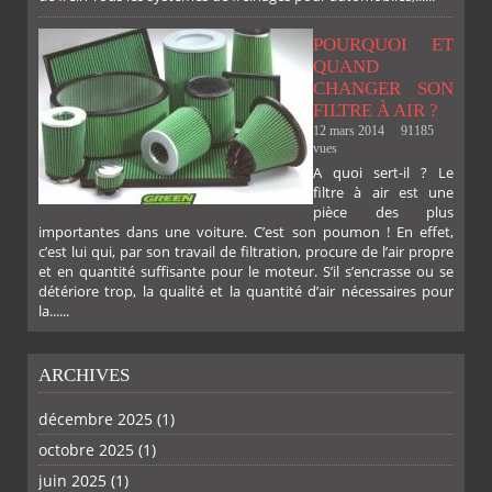
FACEBOOK
TWITTER
GOOGLE
PINTEREST
POURQUOI ET
QUAND
CHANGER SON
FILTRE À AIR ?
12 mars 2014
91185
vues
A quoi sert-il ? Le
filtre à air est une
pièce des plus
importantes dans une voiture. C’est son poumon ! En effet,
c’est lui qui, par son travail de filtration, procure de l’air propre
et en quantité suffisante pour le moteur. S’il s’encrasse ou se
détériore trop, la qualité et la quantité d’air nécessaires pour
la......
ARCHIVES
décembre 2025
(1)
octobre 2025
(1)
juin 2025
(1)