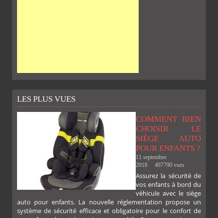
LES PLUS VUES
COMMENT BIEN
CHOISIR LE
SIÈGE AUTO
POUR ENFANTS ?
11 septembre
2018
497790 vues
Assurez la sécurité de
vos enfants à bord du
SUR
SUR
SUR
SUR
véhicule avec le siège
auto pour enfants. La nouvelle réglementation propose un
système de sécurité efficace et obligatoire pour le confort de