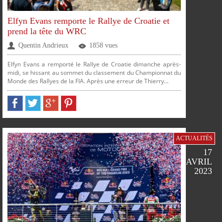
Elfyn Evans remporte le Rallye de Croatie et
prend la tête du WRC
Quentin Andrieux
1858 vues
Elfyn Evans a remporté le Rallye de Croatie dimanche après-
midi, se hissant au sommet du classement du Championnat du
Monde des Rallyes de la FIA. Après une erreur de Thierry...
ACTUALITÉS
17
AVRIL
2023