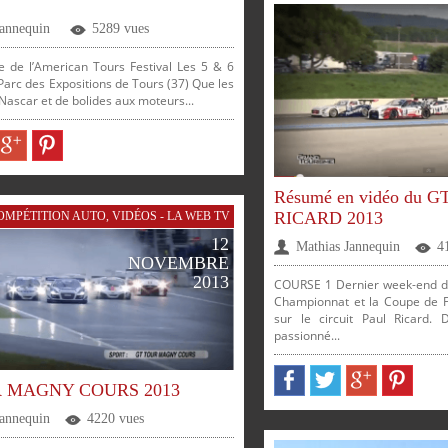
Jannequin
5289 vues
e de l’American Tours Festival Les 5 & 6
– Parc des Expositions de Tours (37) Que les
ascar et de bolides aux moteurs...
ER
PARTAGER
PARTAGER
Résumé en vidéo du G
RICARD 2013
OMPÉTITION AUTO
,
VIDÉOS - LA WEB TV
12
Mathias Jannequin
4
SUR
SUR
NOVEMBRE
SUR
SUR
SUR
SUR
2013
COURSE 1 Dernier week-end de
Championnat et la Coupe de F
sur le circuit Paul Ricard. 
passionné...
FACEBOOK
TWITTER
GOOGLE
PINTEREST
 MAGNY COURS 2013
Jannequin
4220 vues
R
GOOGLE
PINTEREST
PARTAGER
PARTAGER
PARTAGER
PARTAGER