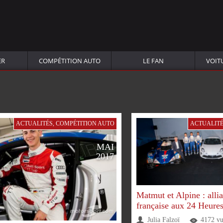
ER
COMPÉTITION AUTO
LE FAN
VOIT
ACTUALITÉS
,
COMPÉTITION AUTO
ACTUALIT
11
MAI
2017
Matmut et Alpine : all
française aux 24 Heure
Julia Falzoï
4172 vu