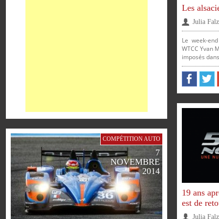
Les alsac
Julia Fal
Le week-end 
WTCC Yvan Mul
imposés dans l
PARTAGER
PARTAG
COMPÉTITION AUTO
7
NOVEMBRE
2014
19 ans apr
PARTAGER
PARTAGER
PARTAGER
PARTAGER
est de reto
Julia Fal