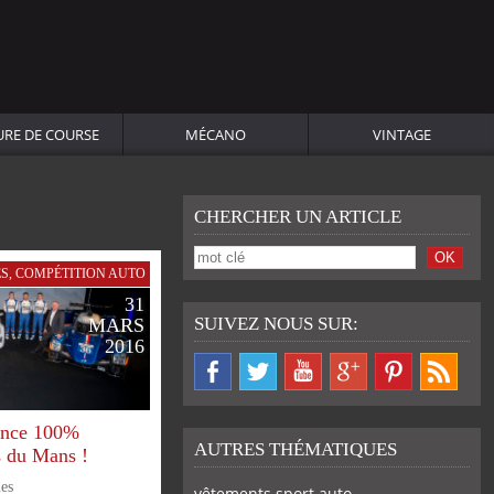
URE DE COURSE
MÉCANO
VINTAGE
CHERCHER UN ARTICLE
ÉS
,
COMPÉTITION AUTO
31
SUIVEZ NOUS SUR:
MARS
2016
iance 100%
AUTRES THÉMATIQUES
s du Mans !
es
vêtements sport auto