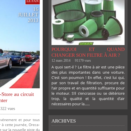
LE FAN
16
JUILLET
2013
POURQUOI ET QUAND
CHANGER SON FILTRE À AIR ?
12 mars 2014
91179 vues
A quoi sert-il ? Le filtre à air est une pièce
des plus importantes dans une voiture.
C’est son poumon ! En effet, c’est lui qui,
par son travail de filtration, procure de
l’air propre et en quantité suffisante pour
le moteur. S’il s’encrasse ou se détériore
Store au circuit
trop, la qualité et la quantité d’air
nter
nécessaires pour la......
4322 vues
événement et pour tous
ARCHIVES
r à cette journée, Oreca-
 sur la nouvelle piste du