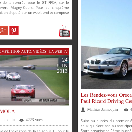
ure de la rentrée pour le GT FFSA, sur le
Nevers Magny-Cours. Pour ce cinquième
saison disputé sur un week-end et composé
OMPÉTITION AUTO
,
VIDÉOS - LA WEB TV
ER
PARTAGER
PARTAGER
24
JUIN
2013
SUR
SUR
Les Rendez-vous Oreca-
Paul Ricard Driving Ce
FACEBOOK
TWITTER
GOOGLE
PINTEREST
Mathias Jannequin
 IMOLA
R
GOOGLE
PINTEREST
Jannequin
4223 vues
Suite au succès du premier 
PARTAGER
PARTAGER
PARTAGER
PARTAGER
ceux qui n’ont pas pu participe
Store organise sa 2éme journée
ie de l’hexagone de la saison 2013 pour le