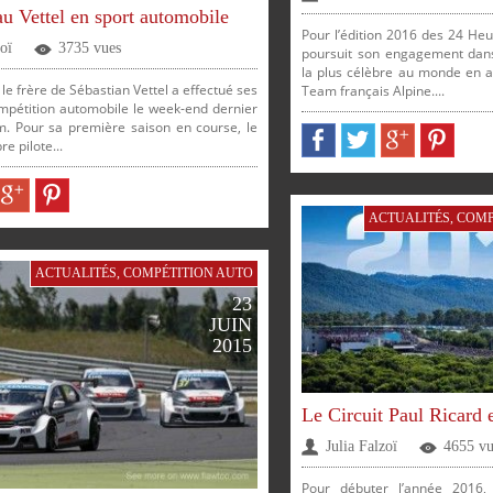
u Vettel en sport automobile
Pour l’édition 2016 des 24 He
zoï
3735 vues
poursuit son engagement dans
la plus célèbre au monde en a
 le frère de Sébastian Vettel a effectué ses
Team français Alpine....
mpétition automobile le week-end dernier
. Pour sa première saison en course, le
re pilote...
ACTUALITÉS
,
COMP
ACTUALITÉS
,
COMPÉTITION AUTO
23
JUIN
2015
Le Circuit Paul Ricard e
Julia Falzoï
4655 vu
Pour débuter l’année 2016, 