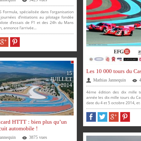
S Formula, spécialisée dans l’organisation
journées d’initiations au pilotage fondée
 pilote d’essais de F1 et des 24h du Mans
, annonce l’arrivée...
ER
PARTAGER
PARTAGER
PARTAGER
PARTAGER
PARTAGER
PARTAGER
Les 10 000 tours du Cas
15
JUILLET
Mathias Jannequin
SUR
SUR
SUR
SUR
2014
4éme édition des dix mille t
année les dix mille tours du Ca
SUR
SUR
date du 4 et 5 octobre 2014, et
icard HTTT : bien plus qu’un
cuit automobile !
Jannequin
3875 vues