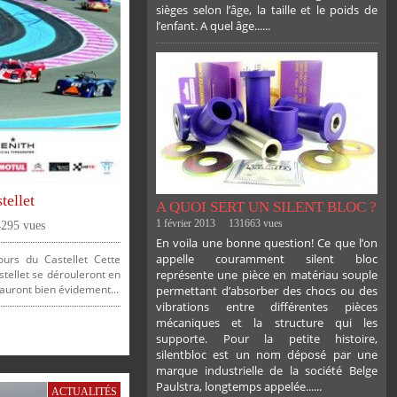
sièges selon l’âge, la taille et le poids de
l’enfant. A quel âge......
PLUS
tellet
A QUOI SERT UN SILENT BLOC ?
1 février 2013
131663 vues
4295 vues
En voila une bonne question! Ce que l’on
appelle couramment silent bloc
ours du Castellet Cette
stellet se dérouleront en
représente une pièce en matériau souple
 auront bien évidement...
permettant d’absorber des chocs ou des
vibrations entre différentes pièces
mécaniques et la structure qui les
supporte. Pour la petite histoire,
silentbloc est un nom déposé par une
marque industrielle de la société Belge
Paulstra, longtemps appelée......
ACTUALITÉS