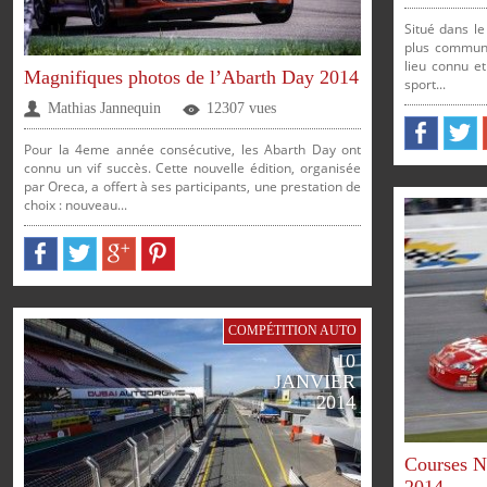
Situé dans le
plus communé
SUR
SUR
SUR
SUR
lieu connu e
Magnifiques photos de l’Abarth Day 2014
sport...
Mathias Jannequin
12307 vues
Pour la 4eme année consécutive, les Abarth Day ont
connu un vif succès. Cette nouvelle édition, organisée
par Oreca, a offert à ses participants, une prestation de
PARTAGER
PARTAG
choix : nouveau...
PARTAGER
PARTAGER
PARTAGER
PARTAGER
SUR
SUR
COMPÉTITION AUTO
10
JANVIER
2014
Courses N
2014