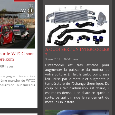
17
AVRIL
2014
A QUOI SERT UN INTERCOOLER
pour le WTCC sont
?
ore.com
3 mars 2014
92511 vues
L’intercooler est très efficace pour
4004 vues
augmenter la puissance du moteur de
votre voiture. En fait le turbo compresse
 de gagner des entrées
l’air utilisé par le moteur et augmente la
uxième manche du WTCC
température de l’échange thermique. Du
itures de Tourisme) qui
coup plus l’air d’admission est chaud, il
est moins dense, il se dilate en quelque
sorte, ce qui diminue le rendement du
moteur. On installe......