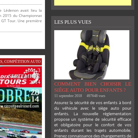
e Lédenon avait lieu la
on 2015 du Championnat
le GT Tour. Une première
LES PLUS VUES
ÉS
,
COMPÉTITION AUTO
3
SEPTEMBRE
2014
COMMENT BIEN CHOISIR LE
SIÈGE AUTO POUR ENFANTS ?
11 septembre 2018
497648 vues
Assurez la sécurité de vos enfants à bord
du véhicule avec le siège auto pour
enfants. La nouvelle réglementation
propose un système de sécurité efficace
et obligatoire pour le confort de vos
enfants durant les trajets automobile.
Prenez connaissance des changements de