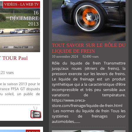
VIDÉOS - LA WEB TV
16
DÉCEMBRE
2013
TOUT SAVOIR SUR LE RÔLE DU
LIQUIDE DE FREIN
10 novembre 2024
92490 vues
T TOUR Paul
Rôle du liquide de frein Transmettre
jusqu’aux roues (étriers de freins), la
121 vues
pression exercée sur les leviers de freins.
Le liquide de freinage est un produit
 la saison 2013 pour le
synthétique qui a la caractéristique d’être
rance FFSA GT disputés
incompressible et très peu sensible aux
Du soleil, un public de
variations de température.
https://www.oreca-
store.com/freinage/liquide-de-frein.html
Les normes du liquide de frein Tous les
systèmes de freinages pour
automobiles,......