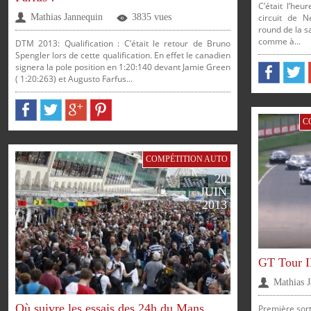
C’était l’he
circuit de 
Mathias Jannequin
3835 vues
round de la 
comme à...
DTM 2013: Qualification : C’était le retour de Bruno
Spengler lors de cette qualification. En effet le canadien
signera la pole position en 1:20:140 devant Jamie Green
( 1:20:263) et Augusto Farfus...
FACEBOOK
TWITTER
GOOGLE
PINTEREST
C
PARTAGER
PARTAG
COMPÉTITION AUTO
PARTAGER
PARTAGER
PARTAGER
PARTAGER
20
JUIN
SUR
SUR
2013
SUR
SUR
SUR
SUR
GT Tour
FACEBOOK
TWITTE
Mathias 
Où suivre les essais des 24h du Mans
Première sort