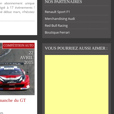
NOS PARTENAIRES
un abonnement unique
légié à 17 évènements !
Renault Sport F1
 début mars, n’hésitez
Merchandising Audi
Red Bull Racing
Boutique Ferrari
COMPÉTITION AUTO
VOUS POURRIEZ AUSSI AIMER :
22
AVRIL
2015
 manche du GT
es