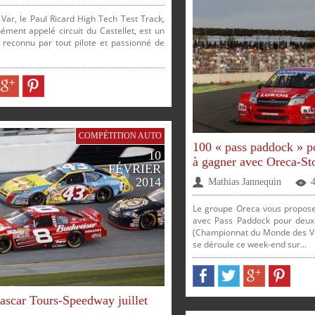
 Var, le Paul Ricard High Tech Test Track,
ment appelé circuit du Castellet, est un
t reconnu par tout pilote et passionné de
ER
PARTAGER
PARTAGER
COMPÉTITION AUTO
100 « pass paddock » 
10
à gagner avec Oreca-St
FÉVRIER
SUR
SUR
SUR
SUR
2014
Mathias Jannequin
Le groupe Oreca vous propose
SUR
SUR
avec Pass Paddock pour de
(Championnat du Monde des Vo
se déroule ce week-end sur...
PARTAGER
PARTAGER
PARTAGER
PARTAGER
ascar Tours-Speedway juillet