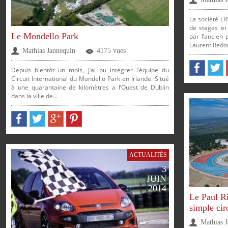
La société LR
de stages et 
Le Mondello Park
par l’ancien
Laurent Redon
Mathias Jannequin
4175 vues
Depuis bientôt un mois, j’ai pu intégrer l’équipe du
PARTAGER
PARTAG
Circuit International du Mondello Park en Irlande. Situé
à une quarantaine de kilomètres a l’Ouest de Dublin
dans la ville de...
PARTAGER
PARTAGER
PARTAGER
PARTAGER
ACTUALITÉS
SUR
SUR
3
JUIN
2014
Le Paul R
simple cir
Mathias 