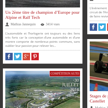
L’évènement 
Un 2ème titre de champion d’Europe pour
circuit de l’
de faire reviv
Alpine et Ralf Tech
Mathias Jannequin
3414 vues
L’automobile et l’horlogerie ont toujours eu des liens
très forts car la conception d’une automobile et d’une
montre comporte de nombreux points communs, sans
oublier leur passion pour relever les...
PARTAGER
PARTAG
COMPÉTITION AUTO
30
JUILLET
2014
Stages de 
Castellet
Mathias 