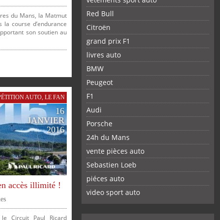
Red Bull
ures du Mans, la Matmut
 la course d’endurance
Citroën
pportant son soutien au
grand prix F1
livres auto
BMW
Peugeot
F1
ÉTITION AUTO
,
LE FAN
Audi
16
JANVIER
Porsche
2016
24h du Mans
vente pièces auto
Sebastien Loeb
piéces auto
FACEBOOK
TWITTER
YOUTUBE
GOOGLE
PINTEREST
RSS
n accès illimité !
video sport auto
es
le Circuit Paul Ricard