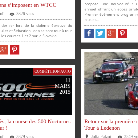
propose une nouveauté : 
iens s’imposent en WTCC
annuel offrant un accès privi
zoï
3826 vues
Premier événement programmé
plus et...
dernier lors de la sixième épreuve du
ler et Sebastien Loeb se sont tour à tour
es courses 1 et 2 sur le Slovakia...
PARTAGER
PARTAGER
PARTAGER
PARTAGER
ER
PARTAGER
PARTAGER
COMPÉTITION AUTO
11
MARS
2015
ès, la course des 500 Nocturnes
Retour sur la première
ur !
Tour à Lédenon
zoï
3879 vues
Julia Falzoï
3549 vu