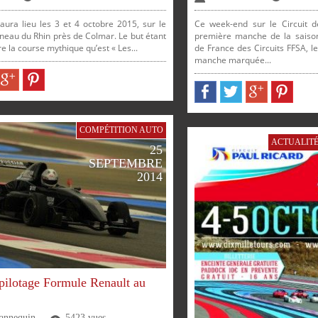
aura lieu les 3 et 4 octobre 2015, sur le
Ce week-end sur le Circuit d
Anneau du Rhin près de Colmar. Le but étant
première manche de la sais
re la course mythique qu’est « Les...
de France des Circuits FFSA, 
manche marquée...
PARTAGER
PARTAGER
PARTAGER
PARTAGER
COMPÉTITION AUTO
ER
PARTAGER
PARTAGER
ACTUALIT
25
SEPTEMBRE
2014
pilotage Formule Renault au
Jannequin
5423 vues