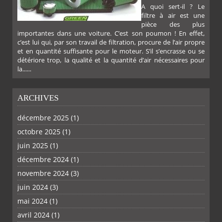
A quoi sert-il ? Le
filtre à air est une
pièce des plus
importantes dans une voiture. C’est son poumon ! En effet,
c’est lui qui, par son travail de filtration, procure de l’air propre
et en quantité suffisante pour le moteur. S’il s’encrasse ou se
détériore trop, la qualité et la quantité d’air nécessaires pour
la......
ARCHIVES
décembre 2025
(1)
octobre 2025
(1)
PLUS
juin 2025
(1)
décembre 2024
(1)
novembre 2024
(3)
juin 2024
(3)
mai 2024
(1)
avril 2024
(1)