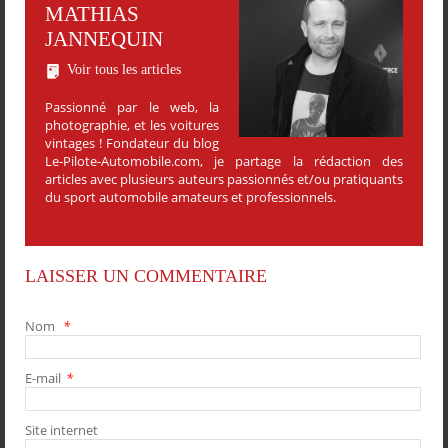
MATHIAS
JANNEQUIN
Voir tous les articles
Passionné par le web, la
photographie, et les voitures
vintages ! Fondateur du blog
Le-Pilote-Automobile.com, je partage la rédaction des
articles avec plusieurs auteurs passionnés et/ou pratiquants
du sport automobile amateurs et professionnels.
LAISSER UN COMMENTAIRE
Nom
*
E-mail
*
PARTAGER
PARTAGER
PARTAGER
PARTAGER
Site internet