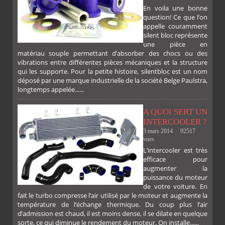
En voila une bonne
PLUS
question! Ce que l’on
appelle couramment
silent bloc représente
une pièce en
matériau souple permettant d’absorber des chocs ou des
vibrations entre différentes pièces mécaniques et la structure
qui les supporte. Pour la petite histoire, silentbloc est un nom
déposé par une marque industrielle de la société Belge Paulstra,
FACEBOOK
TWITTER
GOOGLE
PINTEREST
longtemps appelée......
A QUOI SERT UN
INTERCOOLER ?
3 mars 2014
92517
vues
L’intercooler est très
efficace pour
augmenter la
puissance du moteur
de votre voiture. En
fait le turbo compresse l’air utilisé par le moteur et augmente la
température de l’échange thermique. Du coup plus l’air
d’admission est chaud, il est moins dense, il se dilate en quelque
sorte, ce qui diminue le rendement du moteur. On installe......