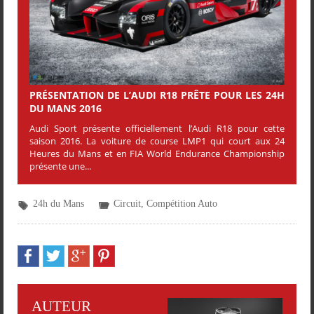
PRÉSENTATION DE L’AUDI R18 PRÊTE POUR LES 24H
DU MANS 2016
Audi Sport présente officiellement l’Audi R18 pour cette
saison 2016. La voiture de course LMP1 qui court aux 24
Heures du Mans et en FIA World Endurance Championship
présente une...
24h du Mans
Circuit
,
Compétition Auto
AUTEUR