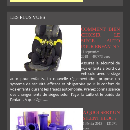
LES PLUS VUES
COMMENT BIEN
CHOISIR LE
SIÈGE AUTO
POUR ENFANTS ?
11 septembre
2018
497773 vues
Assurez la sécurité de
vos enfants à bord du
véhicule avec le siège
auto pour enfants. La nouvelle réglementation propose un
système de sécurité efficace et obligatoire pour le confort de
vos enfants durant les trajets automobile. Prenez connaissance
des changements de sièges selon l’âge, la taille et le poids de
l’enfant. A quel âge......
A QUOI SERT UN
SILENT BLOC ?
1 février 2013
131671
vues