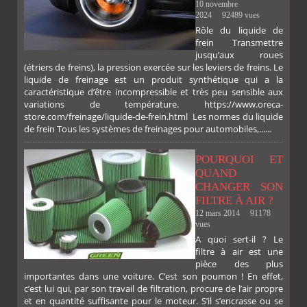
10 novembre
2024
92489 vues
Rôle du liquide de
frein Transmettre
jusqu’aux roues
(étriers de freins), la pression exercée sur les leviers de freins. Le
liquide de freinage est un produit synthétique qui a la
caractéristique d’être incompressible et très peu sensible aux
variations de température. https://www.oreca-
store.com/freinage/liquide-de-frein.html Les normes du liquide
de frein Tous les systèmes de freinages pour automobiles,......
POURQUOI ET
QUAND
CHANGER SON
FILTRE À AIR ?
12 mars 2014
91178
vues
A quoi sert-il ? Le
filtre à air est une
pièce des plus
importantes dans une voiture. C’est son poumon ! En effet,
c’est lui qui, par son travail de filtration, procure de l’air propre
et en quantité suffisante pour le moteur. S’il s’encrasse ou se