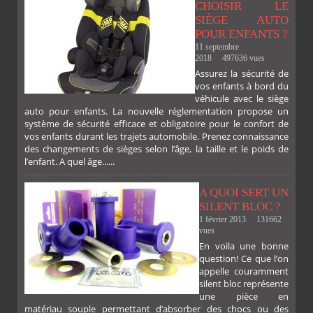
CHOISIR LE
SIÈGE AUTO
POUR ENFANTS ?
11 septembre
2018
497636 vues
Assurez la sécurité de
vos enfants à bord du
véhicule avec le siège
auto pour enfants. La nouvelle réglementation propose un
système de sécurité efficace et obligatoire pour le confort de
vos enfants durant les trajets automobile. Prenez connaissance
des changements de sièges selon l’âge, la taille et le poids de
l’enfant. A quel âge......
A QUOI SERT UN
SILENT BLOC ?
1 février 2013
131662
vues
En voila une bonne
PLUS
question! Ce que l’on
appelle couramment
silent bloc représente
une pièce en
matériau souple permettant d’absorber des chocs ou des