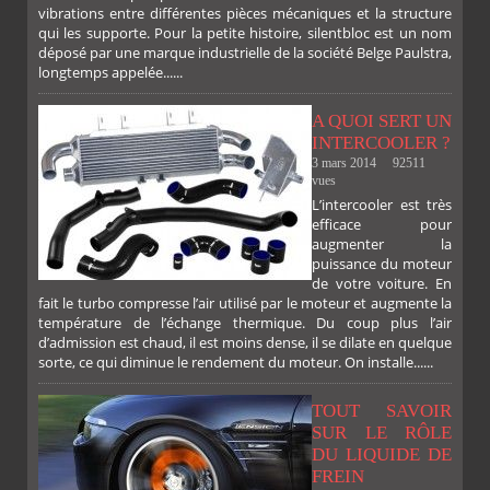
vibrations entre différentes pièces mécaniques et la structure
qui les supporte. Pour la petite histoire, silentbloc est un nom
déposé par une marque industrielle de la société Belge Paulstra,
longtemps appelée......
A QUOI SERT UN
INTERCOOLER ?
3 mars 2014
92511
vues
L’intercooler est très
efficace pour
augmenter la
puissance du moteur
de votre voiture. En
fait le turbo compresse l’air utilisé par le moteur et augmente la
température de l’échange thermique. Du coup plus l’air
d’admission est chaud, il est moins dense, il se dilate en quelque
sorte, ce qui diminue le rendement du moteur. On installe......
TOUT SAVOIR
SUR LE RÔLE
DU LIQUIDE DE
FREIN