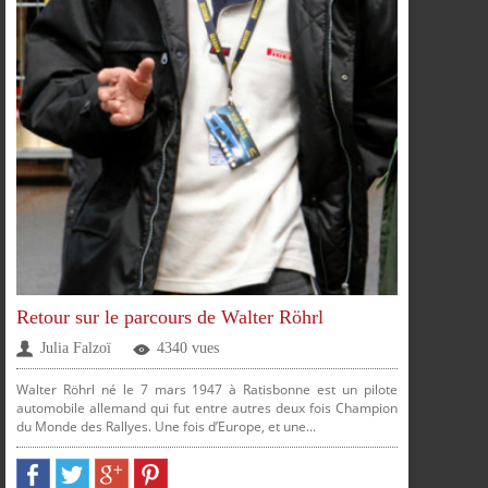
PARTAGER
PARTAGER
PARTAGER
PARTAGER
SUR
SUR
SUR
SUR
Retour sur le parcours de Walter Röhrl
Julia Falzoï
4340 vues
Walter Röhrl né le 7 mars 1947 à Ratisbonne est un pilote
automobile allemand qui fut entre autres deux fois Champion
du Monde des Rallyes. Une fois d’Europe, et une...