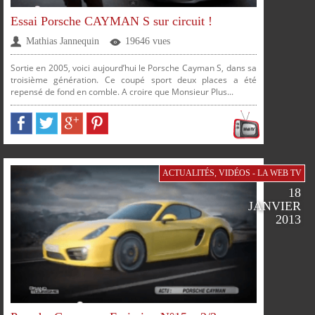
FACEBOOK
TWITTER
GOOGLE
PINTEREST
Essai Porsche CAYMAN S sur circuit !
Mathias Jannequin
19646 vues
Sortie en 2005, voici aujourd’hui le Porsche Cayman S, dans sa
troisième génération. Ce coupé sport deux places a été
repensé de fond en comble. A croire que Monsieur Plus...
PLUS
PARTAGER
PARTAGER
PARTAGER
PARTAGER
ACTUALITÉS
,
VIDÉOS - LA WEB TV
18
JANVIER
SUR
SUR
SUR
SUR
2013