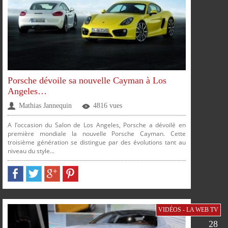
PLUS
Porsche dévoile sa nouvelle Cayman à Los
Angeles…
Mathias Jannequin
4816 vues
A l’occasion du Salon de Los Angeles, Porsche a dévoilé en
première mondiale la nouvelle Porsche Cayman. Cette
troisième génération se distingue par des évolutions tant au
niveau du style...
PARTAGER
PARTAGER
PARTAGER
PARTAGER
SUR
SUR
SUR
SUR
FACEBOOK
TWITTER
GOOGLE
PINTEREST
VIDÉOS - LA WEB TV
28