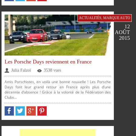
ACTUALITÉS
,
MARQUE AUTO
12
AOÛT
2015
Les Porsche Days reviennent en France
Julia Falzoï
3538 vues
SUR
SUR
SUR
SUR
Amis Porschistes, en voilà une bonne nouvelle ! Les Porsche
Days font leur grand retour en France après plus d’une
décennie d’absence ! Grâce à la volonté de la Fédération des
Clubs...