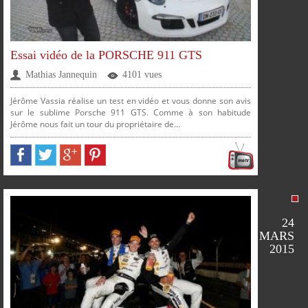
SUR
SUR
SUR
SUR
Essai vidéo de la PORSCHE 911 GTS
Mathias Jannequin
4101 vues
Jérôme Vassia réalise un test en vidéo et vous donne son avis
sur le sublime Porsche 911 GTS. Comme à son habitude
Jérôme nous fait un tour du propriétaire de...
PARTAGER
PARTAGER
PARTAGER
PARTAGER
24
MARS
2015