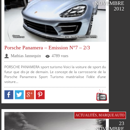
NOVEMBRE
2012
PLUS
Porsche Panamera – Emission N°7 – 2/3
Mathias Jannequin
4789 vues
PORSCHE PANAMERA sport turismo Voici la voiture de sport du
futur que dis-je de demain. Le concept de la carrosserie de la
Porsche Panamera Sport Turismo matérialise l’idée d’une
voiture...
PARTAGER
PARTAGER
PARTAGER
PARTAGER
SUR
SUR
SUR
SUR
ACTUALITÉS
,
MARQUE AUTO
FACEBOOK
TWITTER
GOOGLE
PINTEREST
23
NOVEMBRE