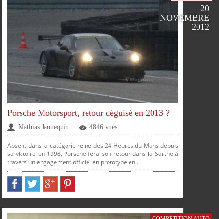
20
FACEBOOK
TWITTER
GOOGLE
PINTEREST
NOVEMBRE
2012
PLUS
Porsche Motorsport, retour déguisé en 2013 ?
Mathias Jannequin
4846 vues
Absent dans la catégorie reine des 24 Heures du Mans depuis
sa victoire en 1998, Porsche fera son retour dans la Sarthe à
travers un engagement officiel en prototype en...
PARTAGER
PARTAGER
PARTAGER
PARTAGER
COMPÉTITION AUTO