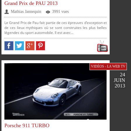
Grand Prix de PAU 2013
Mathias Jannequin
3991 vues
FACEBOOK
TWITTER
GOOGLE
PINTEREST
Le Grand Prix de Pau fait partie de ces épreuves d’exception et
de ces lieux mythiques où se sont construites les plus belles
légendes du sport automobile. Il est avec...
PLUS
VIDÉOS - LA WEB TV
24
JUIN
2013
SUR
SUR
SUR
SUR
Porsche 911 TURBO