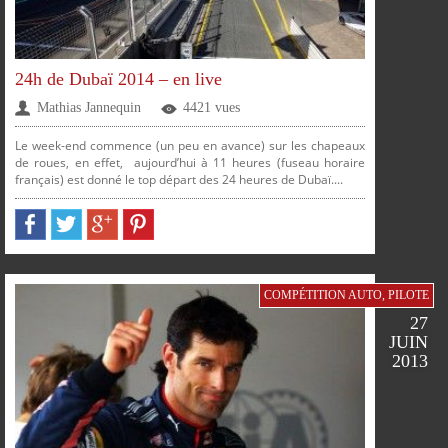
FACEBOOK
TWITTER
GOOGLE
PINTEREST
24h de Dubaï 2014 – en live
Mathias Jannequin
4421 vues
Le week-end commence (un peu en avance) sur les chapeaux
de roues, en effet, aujourd’hui à 11 heures (fuseau horaire
français) est donné le top départ des 24 heures de Dubaï....
PARTAGER
PARTAGER
PARTAGER
PARTAGER
COMPÉTITION AUTO
,
PILOTE
27
JUIN
2013
SUR
SUR
SUR
SUR