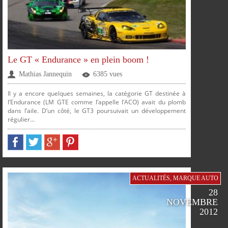
PLUS
Le GT « Endurance » en plein boom !
Mathias Jannequin
6385 vues
Il y a encore quelques semaines, la catégorie GT destinée à
l’Endurance (LM GTE comme l’appelle l’ACO) avait du plomb
dans l’aile. D’un côté, le GT3 poursuivait un développement
régulier...
PARTAGER
PARTAGER
PARTAGER
PARTAGER
SUR
SUR
SUR
SUR
ACTUALITÉS
,
MARQUE AUTO
28
NOVEMBRE
2012
FACEBOOK
TWITTER
GOOGLE
PINTEREST