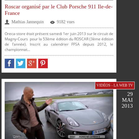
Roscar organisé par le Club Porsche 911 Ile-de-
France
FACEBOOK
TWITTER
GOOGLE
PINTEREST
Mathias Jannequin
9182 vues
Oreca-store était présent samedi 1er juin 2013 sur le circuit de
Magny-Cours pour la 53ème édition du ROSCAR (3ème édition
de l’année). Inscrit au calendrier FFSA depuis 2012, le
championnat...
PARTAGER
PARTAGER
PARTAGER
PARTAGER
PLUS
VIDÉOS - LA WEB TV
29
MAI
2013