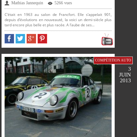
Mathias Jannequin
5266 vues
FACEBOOK
TWITTER
GOOGLE
PINTEREST
C’était en 1963 au salon de Francfort. Elle s’appelait 901,
depuis d’évolutions en nouveauté, la voici un demi-siècle plus
tard encore plus belle et plus racée. A l’aube de ses...
PLUS
PARTAGER
PARTAGER
PARTAGER
PARTAGER
COMPÉTITION AUTO
3
JUIN
2013
SUR
SUR
SUR
SUR