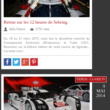
PLUS
Retour sur les 12 heures de Sebring
Julia Falzoï
3732 vues
Du 18 au 21 mars 2015, avait lieu la deuxième manche du
Championnat Américain d’Endurance, le Tudor USCC.
Revenons sur la 62ème édition de cette course de légende…
Corvette s’est...
FACEBOOK
TWITTER
GOOGLE
PINTEREST
PARTAGER
PARTAGER
PARTAGER
PARTAGER
VIDÉOS - LA WEB TV
SUR
SUR
SUR
SUR
9
MAI
2014