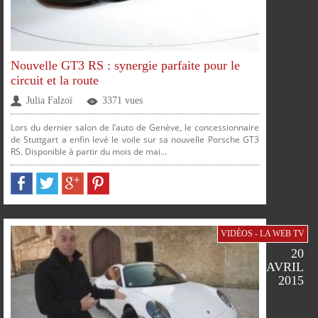
Nouvelle GT3 RS : synergie parfaite pour le
circuit et la route
SUR
SUR
SUR
SUR
Julia Falzoï
3371 vues
Lors du dernier salon de l’auto de Genève, le concessionnaire
de Stuttgart a enfin levé le voile sur sa nouvelle Porsche GT3
RS. Disponible à partir du mois de mai...
PARTAGER
PARTAGER
PARTAGER
PARTAGER
VIDÉOS - LA WEB TV
20
AVRIL
FACEBOOK
TWITTER
GOOGLE
PINTEREST
2015
PLUS