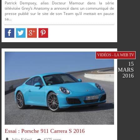
Patrick Dempsey, alias Docteur Mamour dans la série
télévisée Grey’s Anatomy a annoncé dans un communiqué de
presse publié sur le site de son Team qu’il mettait en pause
sa...
PARTAGER
PARTAGER
PARTAGER
PARTAGER
VIDÉOS - LA WEB TV
15
MARS
2016
Essai : Porsche 911 Carrera S 2016
Julia Falzoï
4275 vues