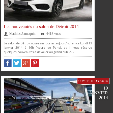
Les nouveautés du salon de Détroit 2014
Mathias Jannequin
4418 vues
Le salon de Détroit ouvre ses portes aujourd’hui en ce Lundi 13
Janvier 2014 à 16h (heure de Paris), et il nous réserve
quelques nouveautés à dévoiler au grand public....
PLUS
PARTAGER
PARTAGER
PARTAGER
PARTAGER
COMPÉTITION AUTO
10
JANVIER
2014
SUR
SUR
SUR
SUR