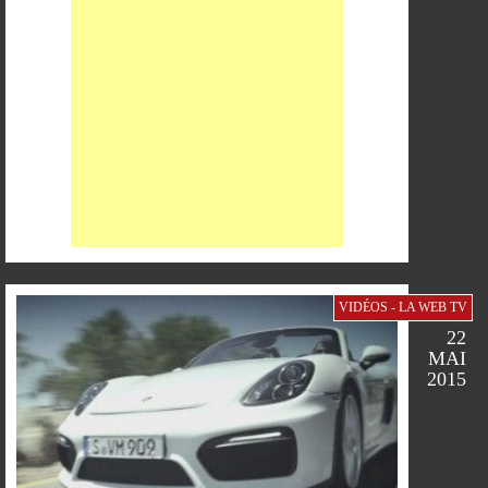
PARTAGER
PARTAGER
PARTAGER
PARTAGER
SUR
SUR
SUR
SUR
VIDÉOS - LA WEB TV
22
FACEBOOK
TWITTER
GOOGLE
PINTEREST
MAI
2015
PARTAGER
PARTAGER
PARTAGER
PARTAGER