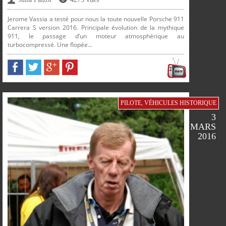
Jerome Vassia a testé pour nous la toute nouvelle Porsche 911
Carrera S version 2016. Principale évolution de la mythique
911, le passage d’un moteur atmosphérique au
turbocompressé. Une flopée...
PARTAGER
PARTAGER
PARTAGER
PARTAGER
PILOTE
,
VÉHICULES HISTORIQUE
3
MARS
2016