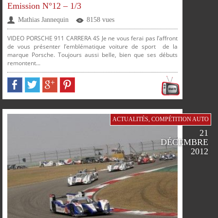
Emission N°12 – 1/3
Mathias Jannequin
8158 vues
VIDEO PORSCHE 911 CARRERA 4S Je ne vous ferai pas l’affront
de vous présenter l’emblématique voiture de sport de la
marque Porsche. Toujours aussi belle, bien que ses débuts
PLUS
remontent...
PARTAGER
PARTAGER
PARTAGER
PARTAGER
ACTUALITÉS
,
COMPÉTITION AUTO
21
DÉCEMBRE
2012
SUR
SUR
SUR
SUR
FACEBOOK
TWITTER
GOOGLE
PINTEREST