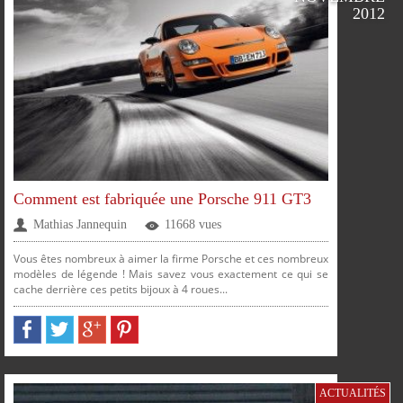
2012
PLUS
Comment est fabriquée une Porsche 911 GT3
Mathias Jannequin
11668 vues
Vous êtes nombreux à aimer la firme Porsche et ces nombreux
modèles de légende ! Mais savez vous exactement ce qui se
cache derrière ces petits bijoux à 4 roues...
PARTAGER
PARTAGER
PARTAGER
PARTAGER
SUR
SUR
SUR
SUR
ACTUALITÉS