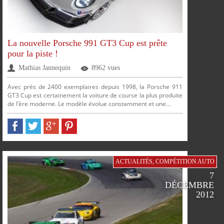
La nouvelle Porsche 991 GT3 Cup est prête
pour la piste !
Mathias Jannequin
8962 vues
Avec près de 2400 exemplaires depuis 1998, la Porsche 911
GT3 Cup est certainement la voiture de course la plus produite
de l’ère moderne. Le modèle évolue constamment et une...
PARTAGER
PARTAGER
PARTAGER
PARTAGER
SUR
SUR
SUR
SUR
ACTUALITÉS
,
COMPÉTITION AUTO
7
DÉCEMBRE
2012
FACEBOOK
TWITTER
GOOGLE
PINTEREST