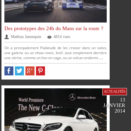
Des prototypes des 24h du Mans sur la route ?
Mathias Jannequin
4814 vues
On a principalement l’habitude de les croiser dans un salon,
une galerie ou un show room, bref…tout simplement derrière
une vitrine, comme un lion en cage, ou un volcan endormi…...
ACTUALITÉS
PARTAGER
PARTAGER
PARTAGER
PARTAGER
PLUS
13
JANVIER
SUR
SUR
SUR
SUR
2014
FACEBOOK
TWITTER
GOOGLE
PINTEREST