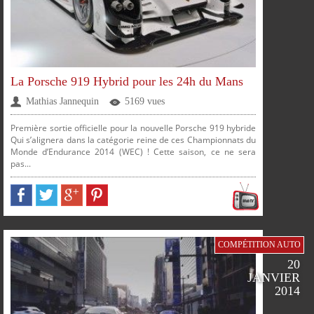
PLUS
La Porsche 919 Hybrid pour les 24h du Mans
Mathias Jannequin
5169 vues
FACEBOOK
TWITTER
GOOGLE
PINTEREST
Première sortie officielle pour la nouvelle Porsche 919 hybride
Qui s’alignera dans la catégorie reine de ces Championnats du
Monde d’Endurance 2014 (WEC) ! Cette saison, ce ne sera
pas...
PARTAGER
PARTAGER
PARTAGER
PARTAGER
COMPÉTITION AUTO
20
JANVIER
SUR
SUR
SUR
SUR
2014