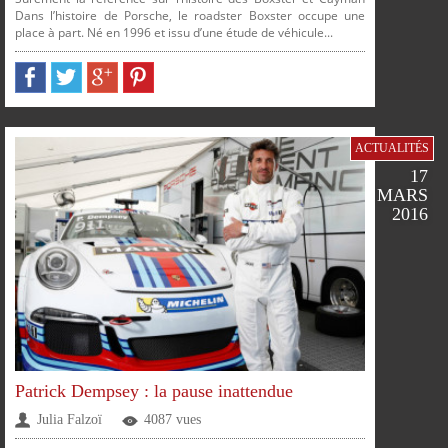
Dans l’histoire de Porsche, le roadster Boxster occupe une
place à part. Né en 1996 et issu d’une étude de véhicule...
ACTUALITÉS
17
MARS
2016
Patrick Dempsey : la pause inattendue
Julia Falzoï
4087 vues