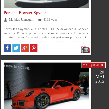
Porsche Boxster Spyder
Mathias Jannequin
4163 vues
Après les Cayman GT4 et 911 GT3 RS dévoilées à Genève,
voici que Porsche présente en première mondiale la nouvelle
Boxster Spyder. Cette voiture de sport plaira aux puristes qui...
MARQUE AUTO
20
MAI
2015
FACEBOOK
TWITTER
GOOGLE
PINTEREST