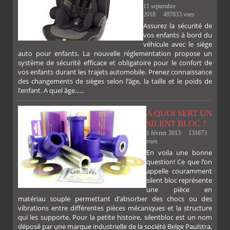
11 septembre
2018
497833 vues
Assurez la sécurité de
vos enfants à bord du
véhicule avec le siège
auto pour enfants. La nouvelle réglementation propose un
système de sécurité efficace et obligatoire pour le confort de
vos enfants durant les trajets automobile. Prenez connaissance
des changements de sièges selon l’âge, la taille et le poids de
l’enfant. A quel âge......
A QUOI SERT UN
SILENT BLOC ?
1 février 2013
131673
vues
En voila une bonne
PLUS
question! Ce que l’on
appelle couramment
silent bloc représente
une pièce en
matériau souple permettant d’absorber des chocs ou des
FACEBOOK
TWITTER
GOOGLE
PINTEREST
vibrations entre différentes pièces mécaniques et la structure
qui les supporte. Pour la petite histoire, silentbloc est un nom
déposé par une marque industrielle de la société Belge Paulstra,