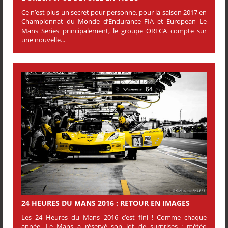
Ce n’est plus un secret pour personne, pour la saison 2017 en
Championnat du Monde d’Endurance FIA et European Le
Mans Series principalement, le groupe ORECA compte sur
une nouvelle...
24 HEURES DU MANS 2016 : RETOUR EN IMAGES
Les 24 Heures du Mans 2016 c’est fini ! Comme chaque
année, Le Mans a réservé son lot de surprises : météo