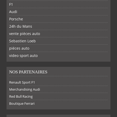
F1
Audi
Porsche
24h du Mans
vente pièces auto
Sebastien Loeb
piéces auto
FACEBOOK
TWITTER
YOUTUBE
GOOGLE
PINTEREST
RSS
video sport auto
NOS PARTENAIRES
SUR
SUR
SUR
SUR
Renault Sport F1
Merchandising Audi
Red Bull Racing
Boutique Ferrari