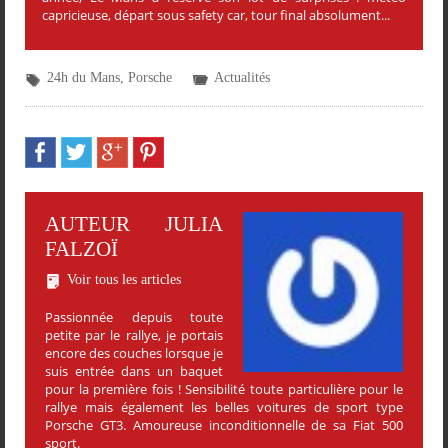
capricieuse, départ sous safety car, tour final absolument...
24h du Mans
,
Porsche
Actualités
AUTEUR JULIA
FALZOÏ
Voir tous les articles
Passionnée depuis toute
petite par le rallye, je portais
encore des couches lorsque je
suis entrée dans un baquet
pour la première fois ! Sensibilité toute particulière pour le
rallye mais également les belles voitures de sport type
Porsche GT3. Amoureuse inconditionnelle de sa Fiat 500
sport.