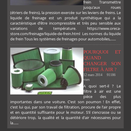
frein Transmettre
jusqu’aux roues
(étriers de freins), la pression exercée sur les leviers de freins. Le
liquide de freinage est un produit synthétique qui a la
caractéristique d’être incompressible et très peu sensible aux
variations de température. https://www.oreca-
store.com/freinage/liquide-de-frein.html Les normes du liquide
de frein Tous les systèmes de freinages pour automobiles,......
POURQUOI ET
QUAND
CHANGER SON
FILTRE À AIR ?
12 mars 2014
91186
vues
A quoi sert-il ? Le
filtre à air est une
pièce des plus
importantes dans une voiture. C’est son poumon ! En effet,
c’est lui qui, par son travail de filtration, procure de l’air propre
et en quantité suffisante pour le moteur. S’il s’encrasse ou se
détériore trop, la qualité et la quantité d’air nécessaires pour
la......