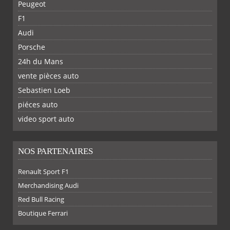
Peugeot
F1
Audi
Porsche
24h du Mans
vente pièces auto
Sebastien Loeb
piéces auto
FACEBOOK
TWITTER
YOUTUBE
GOOGLE
PINTEREST
RSS
video sport auto
NOS PARTENAIRES
Renault Sport F1
SUR
SUR
SUR
SUR
Merchandising Audi
Red Bull Racing
Boutique Ferrari