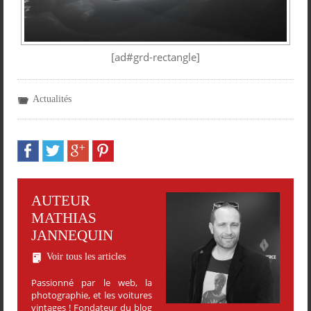
[ad#grd-rectangle]
Actualités
AUTEUR
MATHIAS
JANNEQUIN
Voir tous les articles
Passionné par le web, la
photographie, et les voitures
vintages ! Fondateur du blog