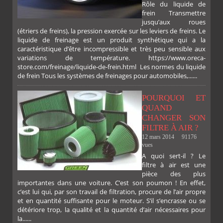
Rôle du liquide de
frein Transmettre
jusqu’aux roues
(étriers de freins), la pression exercée sur les leviers de freins. Le
liquide de freinage est un produit synthétique qui a la
caractéristique d’être incompressible et très peu sensible aux
variations de température. https://www.oreca-
store.com/freinage/liquide-de-frein.html Les normes du liquide
de frein Tous les systèmes de freinages pour automobiles,......
POURQUOI ET
QUAND
CHANGER SON
FILTRE À AIR ?
12 mars 2014
91176
vues
A quoi sert-il ? Le
filtre à air est une
pièce des plus
importantes dans une voiture. C’est son poumon ! En effet,
c’est lui qui, par son travail de filtration, procure de l’air propre
et en quantité suffisante pour le moteur. S’il s’encrasse ou se
détériore trop, la qualité et la quantité d’air nécessaires pour
la......