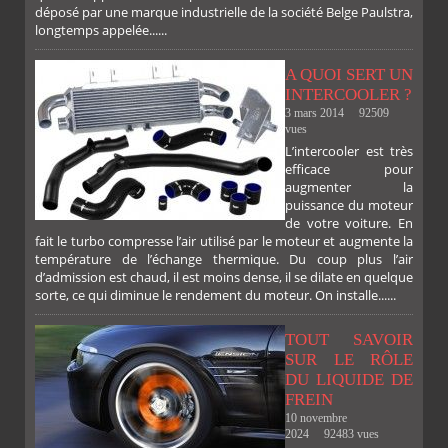
déposé par une marque industrielle de la société Belge Paulstra,
FACEBOOK
TWITTER
GOOGLE
PINTEREST
longtemps appelée......
A QUOI SERT UN
INTERCOOLER ?
3 mars 2014
92509
vues
L’intercooler est très
efficace pour
augmenter la
puissance du moteur
de votre voiture. En
fait le turbo compresse l’air utilisé par le moteur et augmente la
température de l’échange thermique. Du coup plus l’air
d’admission est chaud, il est moins dense, il se dilate en quelque
sorte, ce qui diminue le rendement du moteur. On installe......
TOUT SAVOIR
SUR LE RÔLE
DU LIQUIDE DE
FREIN
10 novembre
2024
92483 vues