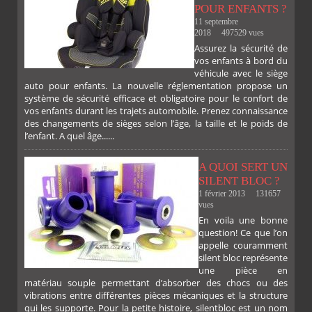
POUR ENFANTS ?
11 septembre
2018
497529 vues
Assurez la sécurité de
vos enfants à bord du
véhicule avec le siège
auto pour enfants. La nouvelle réglementation propose un
système de sécurité efficace et obligatoire pour le confort de
vos enfants durant les trajets automobile. Prenez connaissance
des changements de sièges selon l’âge, la taille et le poids de
l’enfant. A quel âge......
A QUOI SERT UN
SILENT BLOC ?
1 février 2013
131657
vues
En voila une bonne
PLUS
question! Ce que l’on
appelle couramment
silent bloc représente
une pièce en
matériau souple permettant d’absorber des chocs ou des
vibrations entre différentes pièces mécaniques et la structure
qui les supporte. Pour la petite histoire, silentbloc est un nom