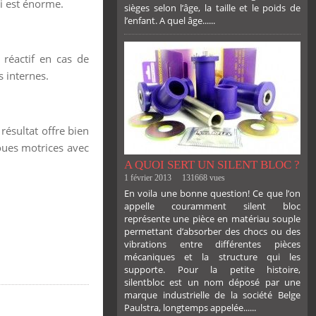
i est énorme.
sièges selon l’âge, la taille et le poids de
l’enfant. A quel âge......
PLUS
 réactif en cas de
 internes.
résultat offre bien
oues motrices avec
A QUOI SERT UN SILENT BLOC ?
1 février 2013
131668 vues
En voila une bonne question! Ce que l’on
appelle couramment silent bloc
représente une pièce en matériau souple
permettant d’absorber des chocs ou des
vibrations entre différentes pièces
mécaniques et la structure qui les
supporte. Pour la petite histoire,
silentbloc est un nom déposé par une
marque industrielle de la société Belge
Paulstra, longtemps appelée......