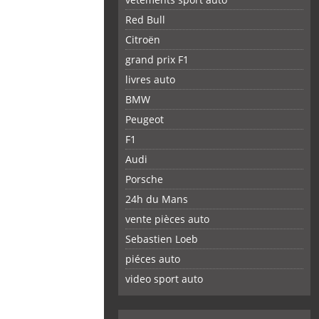
Red Bull
Citroën
grand prix F1
livres auto
BMW
Peugeot
F1
Audi
Porsche
24h du Mans
vente pièces auto
Sebastien Loeb
piéces auto
FACEBOOK
TWITTER
YOUTUBE
GOOGLE
PINTEREST
RSS
video sport auto