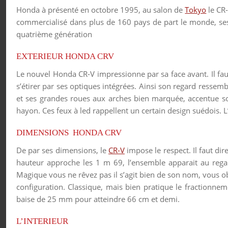
Honda à présenté en octobre 1995, au salon de
Tokyo
le CR-
commercialisé dans plus de 160 pays de part le monde, ses
quatrième génération
EXTERIEUR HONDA CRV
Le nouvel Honda CR-V impressionne par sa face avant. Il fa
s’étirer par ses optiques intégrées. Ainsi son regard ressemb
et ses grandes roues aux arches bien marquée, accentue son
hayon. Ces feux à led rappellent un certain design suédois. 
DIMENSIONS HONDA CRV
De par ses dimensions, le
CR-V
impose le respect. Il faut dir
hauteur approche les 1 m 69, l’ensemble apparait au regar
Magique vous ne rêvez pas il s’agit bien de son nom, vous ob
configuration. Classique, mais bien pratique le fractionn
baise de 25 mm pour atteindre 66 cm et demi.
L’INTERIEUR