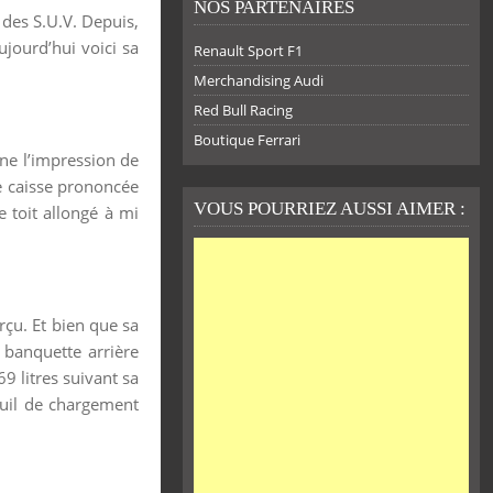
NOS PARTENAIRES
 des S.U.V. Depuis,
jourd’hui voici sa
Renault Sport F1
Merchandising Audi
Red Bull Racing
Boutique Ferrari
ne l’impression de
de caisse prononcée
VOUS POURRIEZ AUSSI AIMER :
 toit allongé à mi
rçu. Et bien que sa
 banquette arrière
9 litres suivant sa
euil de chargement