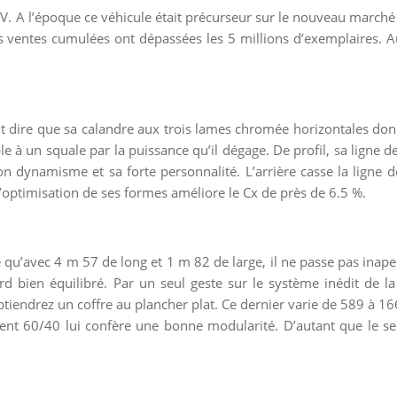
V. A l’époque ce véhicule était précurseur sur le nouveau marché
 ventes cumulées ont dépassées les 5 millions d’exemplaires. Au
ut dire que sa calandre aux trois lames chromée horizontales don
le à un squale par la puissance qu’il dégage. De profil, sa ligne 
 dynamisme et sa forte personnalité. L’arrière casse la ligne de
L’optimisation de ses formes améliore le Cx de près de 6.5 %.
e qu’avec 4 m 57 de long et 1 m 82 de large, il ne passe pas inape
d bien équilibré. Par un seul geste sur le système inédit de la
tiendrez un coffre au plancher plat. Ce dernier varie de 589 à 166
ement 60/40 lui confère une bonne modularité. D’autant que le s