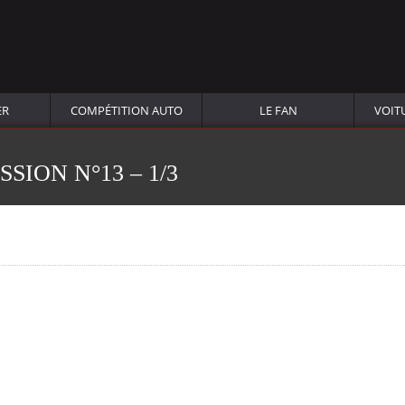
ER
COMPÉTITION AUTO
LE FAN
VOIT
SION N°13 – 1/3