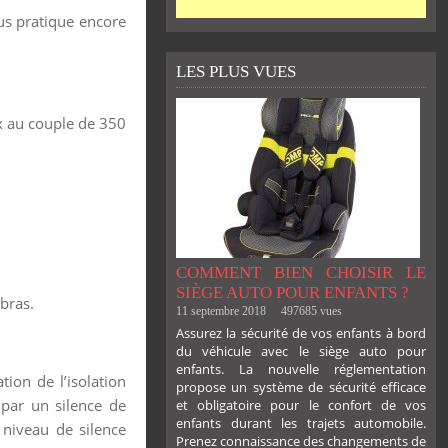
lus pratique encore
LES PLUS VUES
x au couple de 350
COMMENT BIEN CHOISIR LE
SIÈGE AUTO POUR ENFANTS ?
bras.
11 septembre 2018
497685 vues
Assurez la sécurité de vos enfants à bord
du véhicule avec le siège auto pour
enfants. La nouvelle réglementation
ion de l’isolation
propose un système de sécurité efficace
par un silence de
et obligatoire pour le confort de vos
enfants durant les trajets automobile.
 niveau de silence
Prenez connaissance des changements de