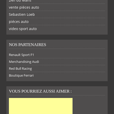
24h du Mans
vente pièces auto
Sebastien Loeb
piéces auto
FACEBOOK
TWITTER
YOUTUBE
GOOGLE
PINTEREST
RSS
video sport auto
NOS PARTENAIRES
Renault Sport F1
SUR
SUR
SUR
SUR
Merchandising Audi
Red Bull Racing
Boutique Ferrari
VOUS POURRIEZ AUSSI AIMER :