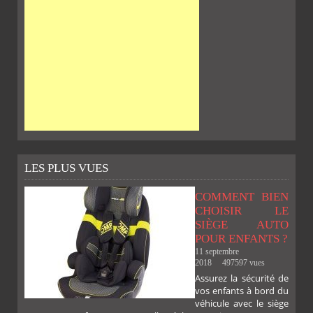
LES PLUS VUES
COMMENT BIEN
CHOISIR LE
SIÈGE AUTO
POUR ENFANTS ?
11 septembre
2018
497597 vues
Assurez la sécurité de
vos enfants à bord du
véhicule avec le siège