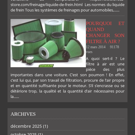
store.com/freinage/liquide-de-frein.html Les normes du liquide
de frein Tous les systèmes de freinages pour automobiles,......
POURQUOI ET
QUAND
CHANGER SON
FILTRE À AIR ?
12 mars 2014
91178
vues
A quoi sert-il ? Le
filtre à air est une
pièce des plus
importantes dans une voiture. C’est son poumon ! En effet,
c’est lui qui, par son travail de filtration, procure de l’air propre
et en quantité suffisante pour le moteur. S’il s’encrasse ou se
détériore trop, la qualité et la quantité d’air nécessaires pour
la......
ARCHIVES
décembre 2025
(1)
octobre 2025
(1)
PLUS