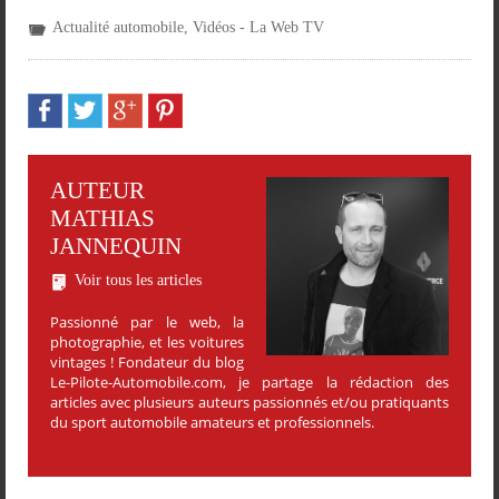
Actualité automobile
,
Vidéos - La Web TV
AUTEUR
MATHIAS
JANNEQUIN
Voir tous les articles
Passionné par le web, la
photographie, et les voitures
vintages ! Fondateur du blog
Le-Pilote-Automobile.com, je partage la rédaction des
articles avec plusieurs auteurs passionnés et/ou pratiquants
du sport automobile amateurs et professionnels.