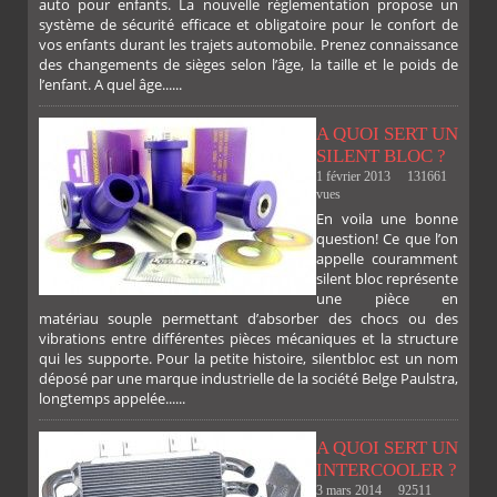
auto pour enfants. La nouvelle réglementation propose un
système de sécurité efficace et obligatoire pour le confort de
vos enfants durant les trajets automobile. Prenez connaissance
des changements de sièges selon l’âge, la taille et le poids de
l’enfant. A quel âge......
A QUOI SERT UN
SILENT BLOC ?
1 février 2013
131661
vues
En voila une bonne
PLUS
question! Ce que l’on
appelle couramment
silent bloc représente
une pièce en
matériau souple permettant d’absorber des chocs ou des
vibrations entre différentes pièces mécaniques et la structure
qui les supporte. Pour la petite histoire, silentbloc est un nom
déposé par une marque industrielle de la société Belge Paulstra,
FACEBOOK
TWITTER
GOOGLE
PINTEREST
longtemps appelée......
A QUOI SERT UN
INTERCOOLER ?
3 mars 2014
92511