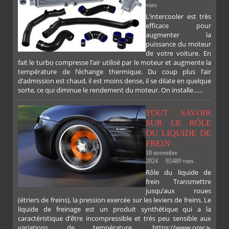
vues
L’intercooler est très
efficace pour
augmenter la
puissance du moteur
de votre voiture. En
fait le turbo compresse l’air utilisé par le moteur et augmente la
température de l’échange thermique. Du coup plus l’air
d’admission est chaud, il est moins dense, il se dilate en quelque
sorte, ce qui diminue le rendement du moteur. On installe......
TOUT SAVOIR
SUR LE RÔLE
DU LIQUIDE DE
FREIN
10 novembre
2024
92489 vues
Rôle du liquide de
frein Transmettre
jusqu’aux roues
(étriers de freins), la pression exercée sur les leviers de freins. Le
liquide de freinage est un produit synthétique qui a la
caractéristique d’être incompressible et très peu sensible aux
variations de température. https://www.oreca-