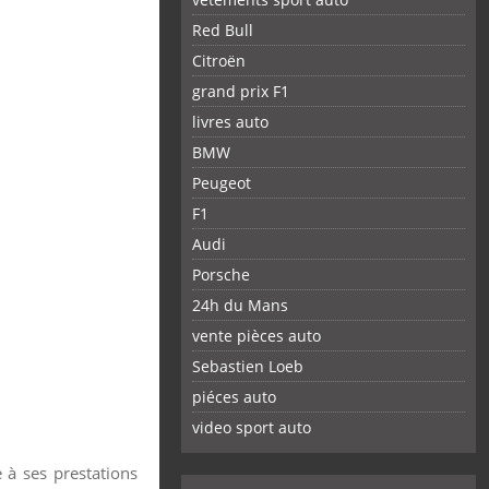
Red Bull
Citroën
grand prix F1
livres auto
BMW
Peugeot
F1
Audi
Porsche
24h du Mans
vente pièces auto
Sebastien Loeb
piéces auto
FACEBOOK
TWITTER
YOUTUBE
GOOGLE
PINTEREST
RSS
video sport auto
 à ses prestations