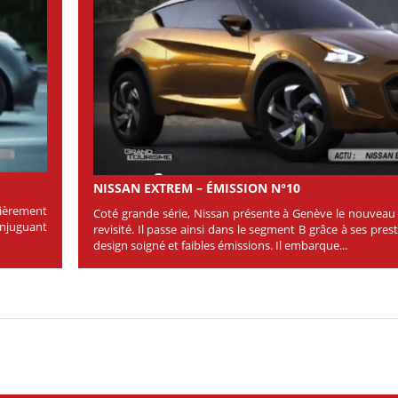
NISSAN EXTREM – ÉMISSION N°10
tièrement
Coté grande série, Nissan présente à Genève le nouvea
conjuguant
revisité. Il passe ainsi dans le segment B grâce à ses pre
design soigné et faibles émissions. Il embarque...