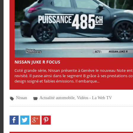
NISSAN JUKE R FOCUS
Coté grande série, Nissan présente à Genève le nouveau Note en
revisité. Il passe ainsi dans le segment B grâce à ses prestations 
design soigné et faibles émissions. Il embarque...
Nissan
Actualité automobile
,
Vidéos - La Web TV