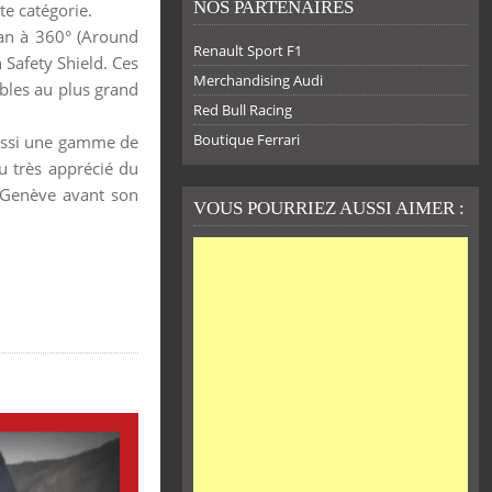
NOS PARTENAIRES
te catégorie.
an à 360° (Around
Renault Sport F1
 Safety Shield. Ces
Merchandising Audi
bles au plus grand
Red Bull Racing
Boutique Ferrari
aussi une gamme de
u très apprécié du
e Genève avant son
VOUS POURRIEZ AUSSI AIMER :