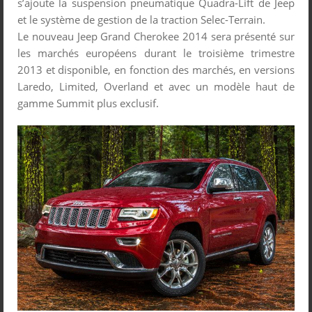
s’ajoute la suspension pneumatique Quadra-Lift de Jeep
et le système de gestion de la traction Selec-Terrain.
Le nouveau Jeep Grand Cherokee 2014 sera présenté sur
les marchés européens durant le troisième trimestre
2013 et disponible, en fonction des marchés, en versions
Laredo, Limited, Overland et avec un modèle haut de
gamme Summit plus exclusif.