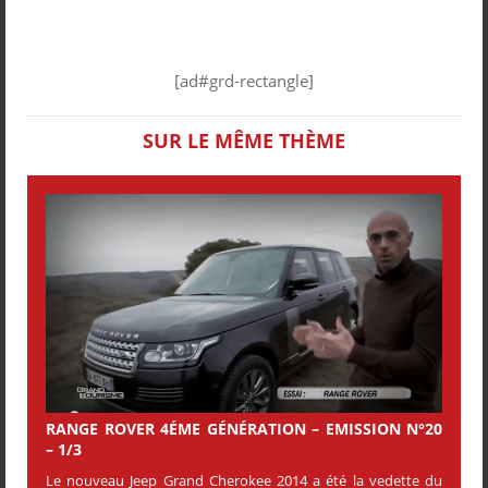
[ad#grd-rectangle]
SUR LE MÊME THÈME
RANGE ROVER 4ÉME GÉNÉRATION – EMISSION N°20
– 1/3
Le nouveau Jeep Grand Cherokee 2014 a été la vedette du