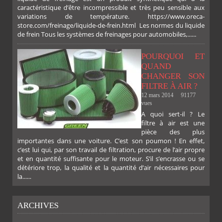
caractéristique d’être incompressible et très peu sensible aux
variations de température. https://www.oreca-
store.com/freinage/liquide-de-frein.html Les normes du liquide
de frein Tous les systèmes de freinages pour automobiles,......
POURQUOI ET
QUAND
CHANGER SON
FILTRE À AIR ?
12 mars 2014
91177
vues
A quoi sert-il ? Le
filtre à air est une
pièce des plus
importantes dans une voiture. C’est son poumon ! En effet,
c’est lui qui, par son travail de filtration, procure de l’air propre
et en quantité suffisante pour le moteur. S’il s’encrasse ou se
détériore trop, la qualité et la quantité d’air nécessaires pour
la......
ARCHIVES