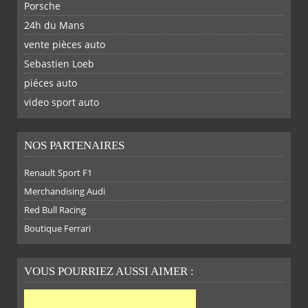
Porsche
24h du Mans
vente pièces auto
Sebastien Loeb
piéces auto
FACEBOOK
TWITTER
YOUTUBE
GOOGLE
PINTEREST
RSS
video sport auto
NOS PARTENAIRES
Renault Sport F1
SUR
SUR
SUR
SUR
Merchandising Audi
Red Bull Racing
Boutique Ferrari
VOUS POURRIEZ AUSSI AIMER :