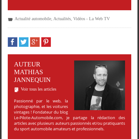
Actualité automobile
,
Actualités
,
Vidéos - La Web TV
AUTEUR
MATHIAS
JANNEQUIN
Voir tous les articles
Passionné par le web, la
photographie, et les voitures
vintages ! Fondateur du blog
Le-Pilote-Automobile.com, je partage la rédaction des
articles avec plusieurs auteurs passionnés et/ou pratiquants
du sport automobile amateurs et professionnels.