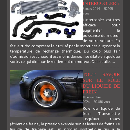
INTERCOOLER ?
3 mars 2014
92509
vues
L’intercooler est très
efficace pour
augmenter la
puissance du moteur
de votre voiture. En
fait le turbo compresse l’air utilisé par le moteur et augmente la
température de l’échange thermique. Du coup plus l’air
d’admission est chaud, il est moins dense, il se dilate en quelque
sorte, ce qui diminue le rendement du moteur. On installe......
TOUT SAVOIR
SUR LE RÔLE
DU LIQUIDE DE
FREIN
10 novembre
2024
92486 vues
Rôle du liquide de
frein Transmettre
jusqu’aux roues
(étriers de freins), la pression exercée sur les leviers de freins. Le
liquide de freinage est un produit synthétique qui a la