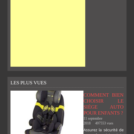
LES PLUS VUES
COMMENT BIEN
CHOISIR LE
SIÈGE AUTO
POUR ENFANTS ?
11 septembre
2018
497553 vues
Assurez la sécurité de