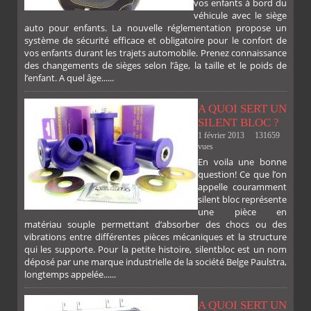
vos enfants à bord du
véhicule avec le siège
auto pour enfants. La nouvelle réglementation propose un
système de sécurité efficace et obligatoire pour le confort de
vos enfants durant les trajets automobile. Prenez connaissance
des changements de sièges selon l’âge, la taille et le poids de
l’enfant. A quel âge......
A QUOI SERT UN
SILENT BLOC ?
1 février 2013
131659
vues
En voila une bonne
PLUS
question! Ce que l’on
appelle couramment
silent bloc représente
une pièce en
matériau souple permettant d’absorber des chocs ou des
vibrations entre différentes pièces mécaniques et la structure
qui les supporte. Pour la petite histoire, silentbloc est un nom
déposé par une marque industrielle de la société Belge Paulstra,
FACEBOOK
TWITTER
GOOGLE
PINTEREST
longtemps appelée......
A QUOI SERT UN