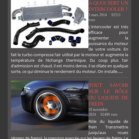
A QUOI SERT UN
INTERCOOLER ?
3 mars 2014
92511
vues
L’intercooler est très
efficace pour
augmenter la
puissance du moteur
de votre voiture. En
fait le turbo compresse l’air utilisé par le moteur et augmente la
température de l’échange thermique. Du coup plus l’air
d’admission est chaud, il est moins dense, il se dilate en quelque
sorte, ce qui diminue le rendement du moteur. On installe......
TOUT SAVOIR
SUR LE RÔLE
DU LIQUIDE DE
FREIN
10 novembre
2024
92490 vues
Rôle du liquide de
frein Transmettre
jusqu’aux roues
(étriers de freins), la pression exercée sur les leviers de freins. Le