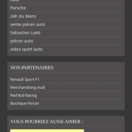
Porsche
24h du Mans
vente pièces auto
Sebastien Loeb
piéces auto
FACEBOOK
TWITTER
YOUTUBE
GOOGLE
PINTEREST
RSS
video sport auto
NOS PARTENAIRES
Renault Sport F1
SUR
SUR
SUR
SUR
Merchandising Audi
Red Bull Racing
Boutique Ferrari
VOUS POURRIEZ AUSSI AIMER :