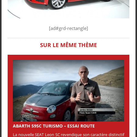
[ad#grd-rectangle]
SUR LE MÊME THÈME
ABARTH 595C TURISMO – ESSAI ROUTE
La nouvelle SEAT Leon SC revendique son caractère distinctif