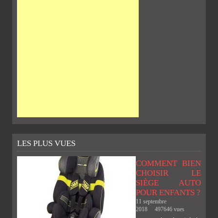
LES PLUS VUES
COMMENT BIEN
CHOISIR LE
SIÈGE AUTO
POUR ENFANTS ?
11 septembre
2018
497646 vues