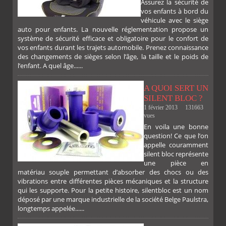
Assurez la sécurité de
vos enfants à bord du
véhicule avec le siège
auto pour enfants. La nouvelle réglementation propose un
système de sécurité efficace et obligatoire pour le confort de
vos enfants durant les trajets automobile. Prenez connaissance
des changements de sièges selon l’âge, la taille et le poids de
l’enfant. A quel âge......
A QUOI SERT UN
SILENT BLOC ?
1 février 2013
131663
vues
En voila une bonne
PLUS
question! Ce que l’on
appelle couramment
silent bloc représente
une pièce en
matériau souple permettant d’absorber des chocs ou des
vibrations entre différentes pièces mécaniques et la structure
qui les supporte. Pour la petite histoire, silentbloc est un nom
déposé par une marque industrielle de la société Belge Paulstra,
FACEBOOK
TWITTER
GOOGLE
PINTEREST
longtemps appelée......