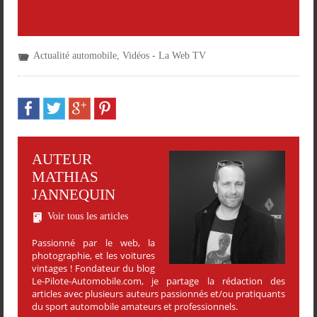
Actualité automobile
,
Vidéos - La Web TV
AUTEUR
MATHIAS
JANNEQUIN
Voir tous les articles
Passionné par le web, la
photographie, et les voitures
vintages ! Fondateur du blog
Le-Pilote-Automobile.com, je partage la rédaction des
articles avec plusieurs auteurs passionnés et/ou pratiquants
du sport automobile amateurs et professionnels.