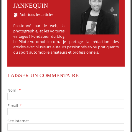
JANNEQUIN
Voir tous les articles
Passionné par le web, la
photographie, et les voitures
vintages ! Fondateur du blog
Le-Pilote-Automobile.com, je partage la rédaction des
articles avec plusieurs auteurs passionnés et/ou pratiquants
du sport automobile amateurs et professionnels.
LAISSER UN COMMENTAIRE
Nom
*
E-mail
*
PARTAGER
PARTAGER
PARTAGER
PARTAGER
Site internet