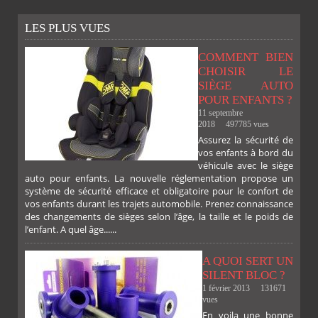
LES PLUS VUES
COMMENT BIEN
CHOISIR LE
SIÈGE AUTO
POUR ENFANTS ?
11 septembre
2018
497785 vues
Assurez la sécurité de
vos enfants à bord du
véhicule avec le siège
auto pour enfants. La nouvelle réglementation propose un
système de sécurité efficace et obligatoire pour le confort de
vos enfants durant les trajets automobile. Prenez connaissance
des changements de sièges selon l’âge, la taille et le poids de
l’enfant. A quel âge......
A QUOI SERT UN
SILENT BLOC ?
1 février 2013
131671
vues
En voila une bonne
PLUS