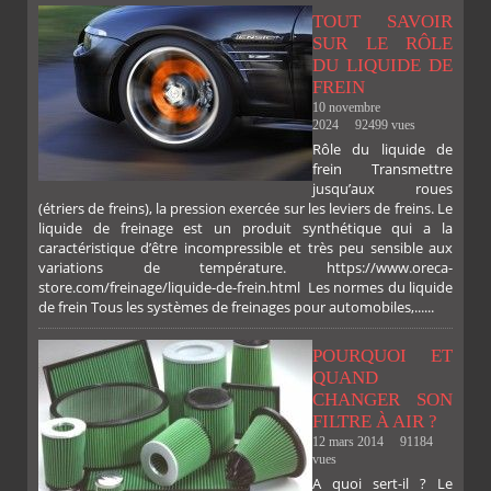
TOUT SAVOIR
SUR LE RÔLE
DU LIQUIDE DE
FREIN
10 novembre
2024
92499 vues
Rôle du liquide de
frein Transmettre
jusqu’aux roues
(étriers de freins), la pression exercée sur les leviers de freins. Le
liquide de freinage est un produit synthétique qui a la
caractéristique d’être incompressible et très peu sensible aux
variations de température. https://www.oreca-
store.com/freinage/liquide-de-frein.html Les normes du liquide
de frein Tous les systèmes de freinages pour automobiles,......
POURQUOI ET
QUAND
CHANGER SON
FILTRE À AIR ?
12 mars 2014
91184
vues
A quoi sert-il ? Le