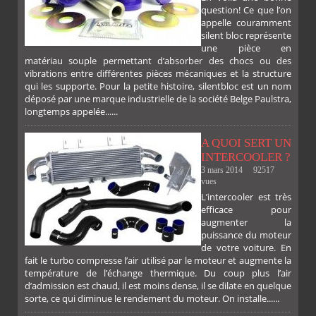
question! Ce que l’on
appelle couramment
silent bloc représente
une pièce en
matériau souple permettant d’absorber des chocs ou des
vibrations entre différentes pièces mécaniques et la structure
qui les supporte. Pour la petite histoire, silentbloc est un nom
déposé par une marque industrielle de la société Belge Paulstra,
FACEBOOK
TWITTER
GOOGLE
PINTEREST
longtemps appelée......
A QUOI SERT UN
INTERCOOLER ?
3 mars 2014
92517
vues
L’intercooler est très
efficace pour
augmenter la
puissance du moteur
de votre voiture. En
fait le turbo compresse l’air utilisé par le moteur et augmente la
température de l’échange thermique. Du coup plus l’air
d’admission est chaud, il est moins dense, il se dilate en quelque
sorte, ce qui diminue le rendement du moteur. On installe......