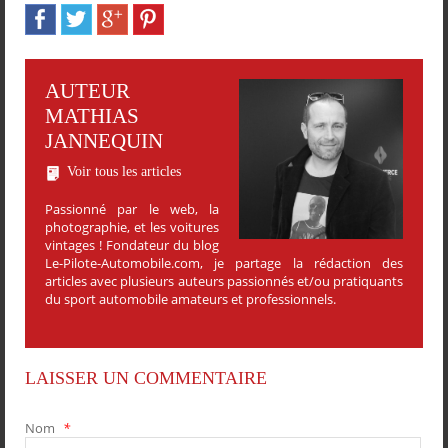
AUTEUR
MATHIAS
JANNEQUIN
Voir tous les articles
Passionné par le web, la
photographie, et les voitures
vintages ! Fondateur du blog
Le-Pilote-Automobile.com, je partage la rédaction des
articles avec plusieurs auteurs passionnés et/ou pratiquants
du sport automobile amateurs et professionnels.
LAISSER UN COMMENTAIRE
Nom
*