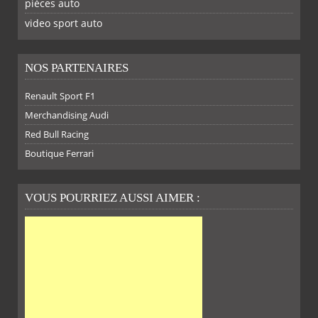
piéces auto
FACEBOOK
TWITTER
YOUTUBE
GOOGLE
PINTEREST
RSS
video sport auto
NOS PARTENAIRES
Renault Sport F1
SUR
SUR
SUR
SUR
Merchandising Audi
Red Bull Racing
Boutique Ferrari
VOUS POURRIEZ AUSSI AIMER :