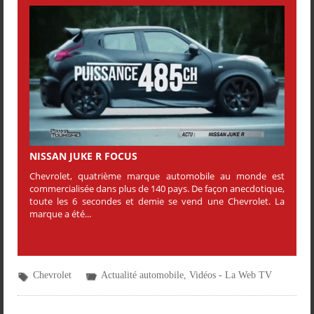
NISSAN JUKE R FOCUS
Chevrolet, quatrième marque automobile au monde est
commercialisée dans plus de 140 pays. De façon anecdotique,
toute les 6 secondes et demie se vend une Chevrolet. La
marque a été...
Chevrolet
Actualité automobile
,
Vidéos - La Web TV