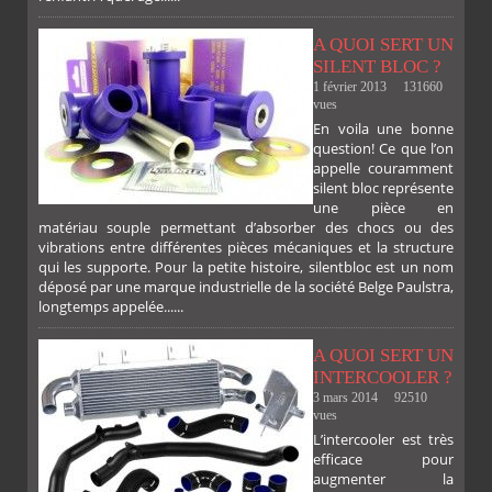
A QUOI SERT UN
SILENT BLOC ?
1 février 2013
131660
vues
En voila une bonne
PLUS
question! Ce que l’on
appelle couramment
silent bloc représente
une pièce en
matériau souple permettant d’absorber des chocs ou des
vibrations entre différentes pièces mécaniques et la structure
qui les supporte. Pour la petite histoire, silentbloc est un nom
déposé par une marque industrielle de la société Belge Paulstra,
FACEBOOK
TWITTER
GOOGLE
PINTEREST
longtemps appelée......
A QUOI SERT UN
INTERCOOLER ?
3 mars 2014
92510
vues
L’intercooler est très
efficace pour
augmenter la