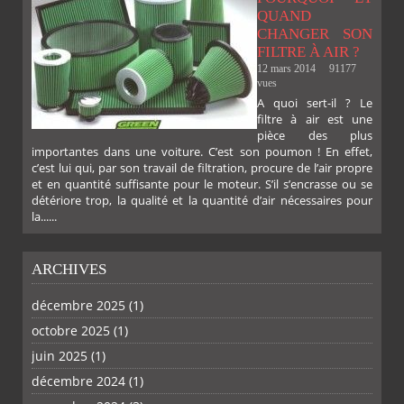
QUAND
CHANGER SON
FILTRE À AIR ?
12 mars 2014
91177
vues
A quoi sert-il ? Le
filtre à air est une
pièce des plus
importantes dans une voiture. C’est son poumon ! En effet,
c’est lui qui, par son travail de filtration, procure de l’air propre
et en quantité suffisante pour le moteur. S’il s’encrasse ou se
détériore trop, la qualité et la quantité d’air nécessaires pour
la......
ARCHIVES
décembre 2025
(1)
octobre 2025
(1)
PLUS
juin 2025
(1)
décembre 2024
(1)