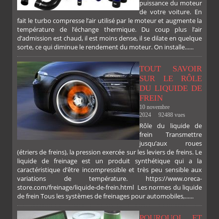
puissance du moteur
de votre voiture. En
fait le turbo compresse l’air utilisé par le moteur et augmente la
température de l’échange thermique. Du coup plus l’air
d’admission est chaud, il est moins dense, il se dilate en quelque
sorte, ce qui diminue le rendement du moteur. On installe......
TOUT SAVOIR
SUR LE RÔLE
DU LIQUIDE DE
FREIN
10 novembre
2024
92488 vues
Rôle du liquide de
frein Transmettre
jusqu’aux roues
(étriers de freins), la pression exercée sur les leviers de freins. Le
liquide de freinage est un produit synthétique qui a la
caractéristique d’être incompressible et très peu sensible aux
variations de température. https://www.oreca-
store.com/freinage/liquide-de-frein.html Les normes du liquide
de frein Tous les systèmes de freinages pour automobiles,......
POURQUOI ET