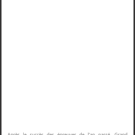
Après le succès des épreuves de l’an passé, Grand