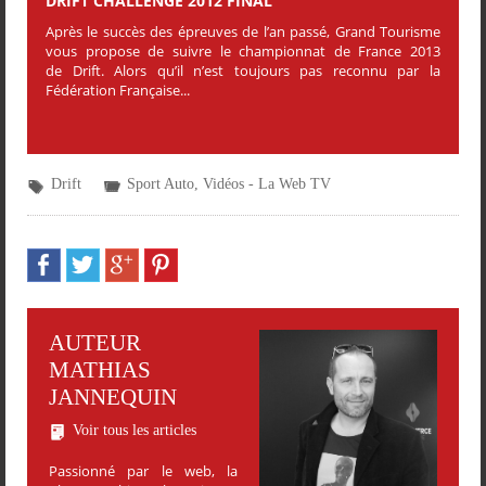
DRIFT CHALLENGE 2012 FINAL
Après le succès des épreuves de l’an passé, Grand Tourisme
vous propose de suivre le championnat de France 2013
de Drift. Alors qu’il n’est toujours pas reconnu par la
Fédération Française...
Drift
Sport Auto
,
Vidéos - La Web TV
AUTEUR
MATHIAS
JANNEQUIN
Voir tous les articles
Passionné par le web, la