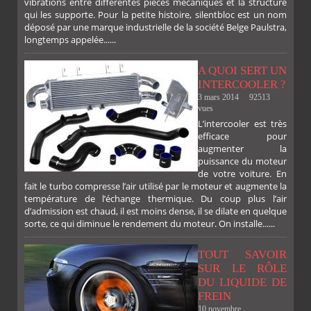
vibrations entre différentes pièces mécaniques et la structure
qui les supporte. Pour la petite histoire, silentbloc est un nom
déposé par une marque industrielle de la société Belge Paulstra,
FACEBOOK
TWITTER
GOOGLE
PINTEREST
longtemps appelée......
A QUOI SERT UN
INTERCOOLER ?
3 mars 2014
92513
vues
L’intercooler est très
efficace pour
augmenter la
puissance du moteur
de votre voiture. En
fait le turbo compresse l’air utilisé par le moteur et augmente la
température de l’échange thermique. Du coup plus l’air
d’admission est chaud, il est moins dense, il se dilate en quelque
sorte, ce qui diminue le rendement du moteur. On installe......
TOUT SAVOIR
SUR LE RÔLE
DU LIQUIDE DE
FREIN
10 novembre