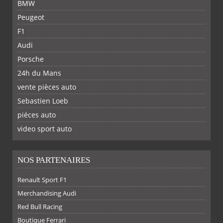
BMW
Peugeot
F1
Audi
Porsche
24h du Mans
vente pièces auto
Sebastien Loeb
piéces auto
FACEBOOK
TWITTER
YOUTUBE
GOOGLE
PINTEREST
RSS
video sport auto
NOS PARTENAIRES
Renault Sport F1
SUR
SUR
SUR
SUR
Merchandising Audi
Red Bull Racing
Boutique Ferrari