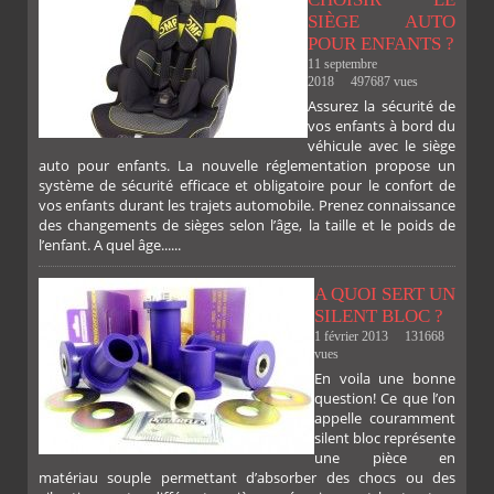
SIÈGE AUTO
POUR ENFANTS ?
11 septembre
2018
497687 vues
Assurez la sécurité de
vos enfants à bord du
véhicule avec le siège
auto pour enfants. La nouvelle réglementation propose un
système de sécurité efficace et obligatoire pour le confort de
vos enfants durant les trajets automobile. Prenez connaissance
des changements de sièges selon l’âge, la taille et le poids de
l’enfant. A quel âge......
A QUOI SERT UN
SILENT BLOC ?
1 février 2013
131668
vues
En voila une bonne
PLUS
question! Ce que l’on
appelle couramment
silent bloc représente
une pièce en
matériau souple permettant d’absorber des chocs ou des