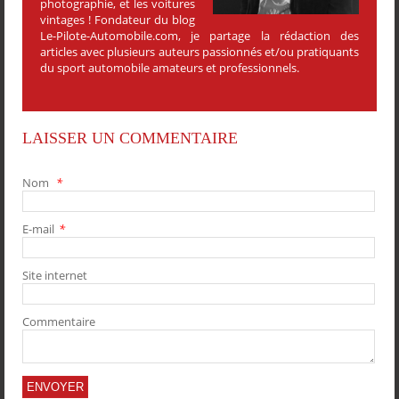
photographie, et les voitures
vintages ! Fondateur du blog
Le-Pilote-Automobile.com, je partage la rédaction des
articles avec plusieurs auteurs passionnés et/ou pratiquants
du sport automobile amateurs et professionnels.
LAISSER UN COMMENTAIRE
Nom
*
E-mail
*
PARTAGER
PARTAGER
PARTAGER
PARTAGER
Site internet
Commentaire