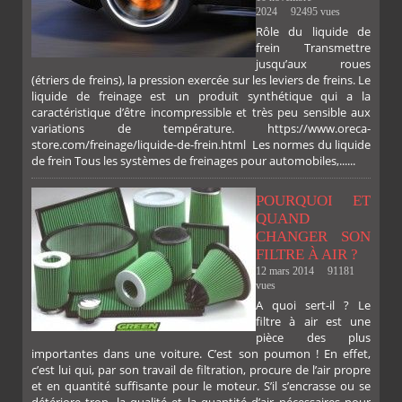
2024
92495 vues
Rôle du liquide de
frein Transmettre
jusqu’aux roues
(étriers de freins), la pression exercée sur les leviers de freins. Le
liquide de freinage est un produit synthétique qui a la
caractéristique d’être incompressible et très peu sensible aux
variations de température. https://www.oreca-
store.com/freinage/liquide-de-frein.html Les normes du liquide
de frein Tous les systèmes de freinages pour automobiles,......
POURQUOI ET
QUAND
CHANGER SON
FILTRE À AIR ?
12 mars 2014
91181
vues
A quoi sert-il ? Le
filtre à air est une
pièce des plus
importantes dans une voiture. C’est son poumon ! En effet,
c’est lui qui, par son travail de filtration, procure de l’air propre
et en quantité suffisante pour le moteur. S’il s’encrasse ou se
détériore trop, la qualité et la quantité d’air nécessaires pour