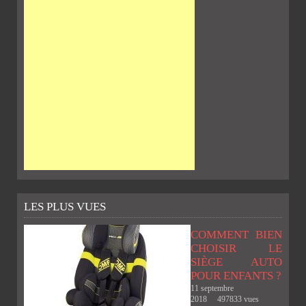
LES PLUS VUES
COMMENT BIEN
CHOISIR LE
SIÈGE AUTO
POUR ENFANTS ?
11 septembre
2018
497833 vues