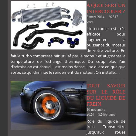
A QUOI SERT UN
INTERCOOLER ?
3 mars 2014
92517
vues
L’intercooler est très
efficace pour
augmenter la
puissance du moteur
de votre voiture. En
fait le turbo compresse l’air utilisé par le moteur et augmente la
température de l’échange thermique. Du coup plus l’air
d’admission est chaud, il est moins dense, il se dilate en quelque
sorte, ce qui diminue le rendement du moteur. On installe......
TOUT SAVOIR
SUR LE RÔLE
DU LIQUIDE DE
FREIN
10 novembre
2024
92499 vues
Rôle du liquide de
frein Transmettre
jusqu’aux roues