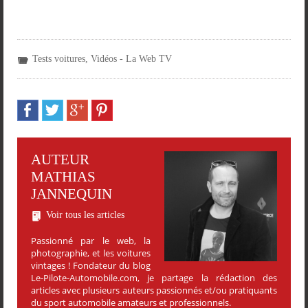
Tests voitures
,
Vidéos - La Web TV
AUTEUR
MATHIAS
JANNEQUIN
Voir tous les articles
Passionné par le web, la
photographie, et les voitures
vintages ! Fondateur du blog
Le-Pilote-Automobile.com, je partage la rédaction des
articles avec plusieurs auteurs passionnés et/ou pratiquants
du sport automobile amateurs et professionnels.