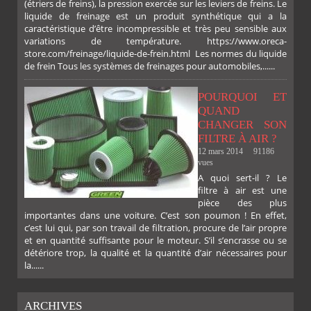
(étriers de freins), la pression exercée sur les leviers de freins. Le
liquide de freinage est un produit synthétique qui a la
caractéristique d’être incompressible et très peu sensible aux
variations de température. https://www.oreca-
store.com/freinage/liquide-de-frein.html Les normes du liquide
de frein Tous les systèmes de freinages pour automobiles,......
POURQUOI ET
QUAND
CHANGER SON
FILTRE À AIR ?
12 mars 2014
91186
vues
A quoi sert-il ? Le
filtre à air est une
pièce des plus
importantes dans une voiture. C’est son poumon ! En effet,
c’est lui qui, par son travail de filtration, procure de l’air propre
et en quantité suffisante pour le moteur. S’il s’encrasse ou se
détériore trop, la qualité et la quantité d’air nécessaires pour
la......
ARCHIVES