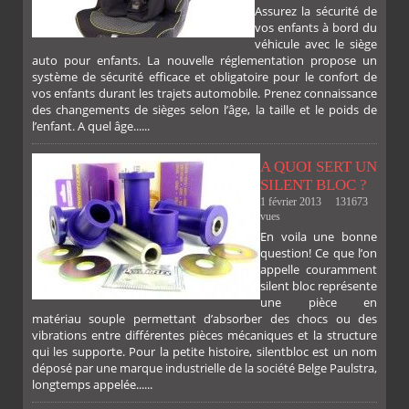
Assurez la sécurité de
vos enfants à bord du
véhicule avec le siège
auto pour enfants. La nouvelle réglementation propose un
système de sécurité efficace et obligatoire pour le confort de
vos enfants durant les trajets automobile. Prenez connaissance
des changements de sièges selon l’âge, la taille et le poids de
l’enfant. A quel âge......
A QUOI SERT UN
SILENT BLOC ?
1 février 2013
131673
vues
En voila une bonne
PLUS
question! Ce que l’on
appelle couramment
silent bloc représente
une pièce en
matériau souple permettant d’absorber des chocs ou des
vibrations entre différentes pièces mécaniques et la structure
qui les supporte. Pour la petite histoire, silentbloc est un nom
déposé par une marque industrielle de la société Belge Paulstra,
FACEBOOK
TWITTER
GOOGLE
PINTEREST
longtemps appelée......