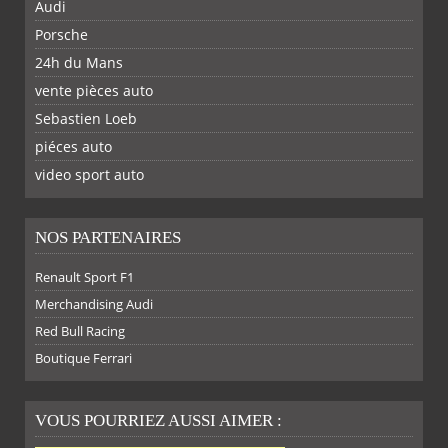
Audi
Porsche
24h du Mans
vente pièces auto
Sebastien Loeb
piéces auto
FACEBOOK
TWITTER
YOUTUBE
GOOGLE
PINTEREST
RSS
video sport auto
NOS PARTENAIRES
Renault Sport F1
SUR
SUR
SUR
SUR
Merchandising Audi
Red Bull Racing
Boutique Ferrari
VOUS POURRIEZ AUSSI AIMER :