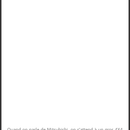
Quand on parle de Mitsubishi, on s’attend à un gros 4X4