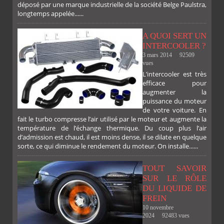
déposé par une marque industrielle de la société Belge Paulstra,
FACEBOOK
TWITTER
GOOGLE
PINTEREST
longtemps appelée......
A QUOI SERT UN
INTERCOOLER ?
3 mars 2014
92509
vues
L’intercooler est très
efficace pour
augmenter la
puissance du moteur
de votre voiture. En
fait le turbo compresse l’air utilisé par le moteur et augmente la
température de l’échange thermique. Du coup plus l’air
d’admission est chaud, il est moins dense, il se dilate en quelque
sorte, ce qui diminue le rendement du moteur. On installe......
TOUT SAVOIR
SUR LE RÔLE
DU LIQUIDE DE
FREIN
10 novembre
2024
92483 vues