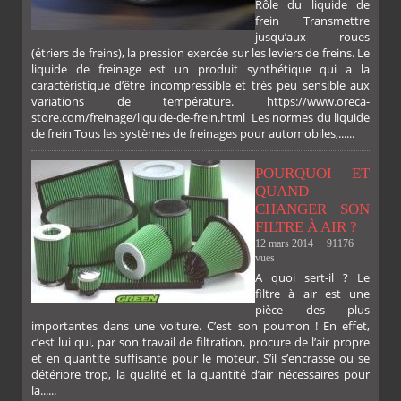
Rôle du liquide de
frein Transmettre
jusqu’aux roues
(étriers de freins), la pression exercée sur les leviers de freins. Le
liquide de freinage est un produit synthétique qui a la
caractéristique d’être incompressible et très peu sensible aux
variations de température. https://www.oreca-
store.com/freinage/liquide-de-frein.html Les normes du liquide
de frein Tous les systèmes de freinages pour automobiles,......
POURQUOI ET
QUAND
CHANGER SON
FILTRE À AIR ?
12 mars 2014
91176
vues
A quoi sert-il ? Le
filtre à air est une
pièce des plus
importantes dans une voiture. C’est son poumon ! En effet,
c’est lui qui, par son travail de filtration, procure de l’air propre
et en quantité suffisante pour le moteur. S’il s’encrasse ou se
détériore trop, la qualité et la quantité d’air nécessaires pour
la......