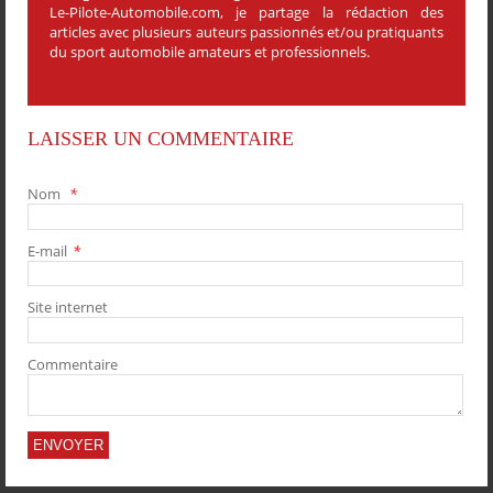
Le-Pilote-Automobile.com, je partage la rédaction des
articles avec plusieurs auteurs passionnés et/ou pratiquants
du sport automobile amateurs et professionnels.
LAISSER UN COMMENTAIRE
Nom
*
E-mail
*
PARTAGER
PARTAGER
PARTAGER
PARTAGER
Site internet
Commentaire