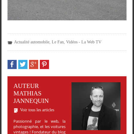
Actualité automobile
,
Le Fan
,
Vidéos - La Web TV
AUTEUR
MATHIAS
JANNEQUIN
Voir tous les articles
Passionné par le web, la
photographie, et les voitures
vintages ! Fondateur du blog