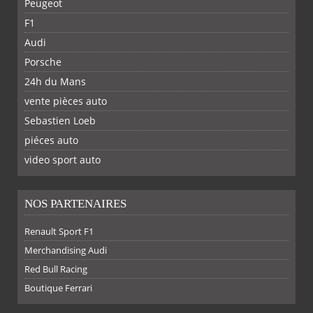
Peugeot
F1
Audi
Porsche
24h du Mans
vente pièces auto
Sebastien Loeb
piéces auto
FACEBOOK
TWITTER
YOUTUBE
GOOGLE
PINTEREST
RSS
video sport auto
NOS PARTENAIRES
Renault Sport F1
SUR
SUR
SUR
SUR
Merchandising Audi
Red Bull Racing
Boutique Ferrari