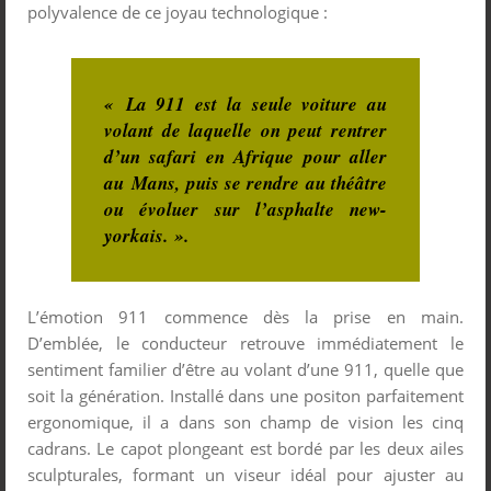
polyvalence de ce joyau technologique :
« La 911 est la seule voiture au
volant de laquelle on peut rentrer
d’un safari en Afrique pour aller
au Mans, puis se rendre au théâtre
ou évoluer sur l’asphalte new-
yorkais. ».
L’émotion 911 commence dès la prise en main.
D’emblée, le conducteur retrouve immédiatement le
sentiment familier d’être au volant d’une 911, quelle que
soit la génération. Installé dans une positon parfaitement
ergonomique, il a dans son champ de vision les cinq
cadrans. Le capot plongeant est bordé par les deux ailes
sculpturales, formant un viseur idéal pour ajuster au