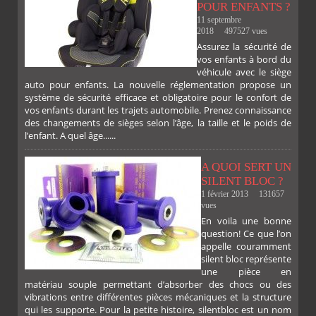
POUR ENFANTS ?
11 septembre
2018
497527 vues
Assurez la sécurité de
vos enfants à bord du
véhicule avec le siège
auto pour enfants. La nouvelle réglementation propose un
système de sécurité efficace et obligatoire pour le confort de
vos enfants durant les trajets automobile. Prenez connaissance
des changements de sièges selon l’âge, la taille et le poids de
l’enfant. A quel âge......
A QUOI SERT UN
SILENT BLOC ?
1 février 2013
131657
vues
En voila une bonne
PLUS
question! Ce que l’on
appelle couramment
silent bloc représente
une pièce en
matériau souple permettant d’absorber des chocs ou des
vibrations entre différentes pièces mécaniques et la structure
qui les supporte. Pour la petite histoire, silentbloc est un nom