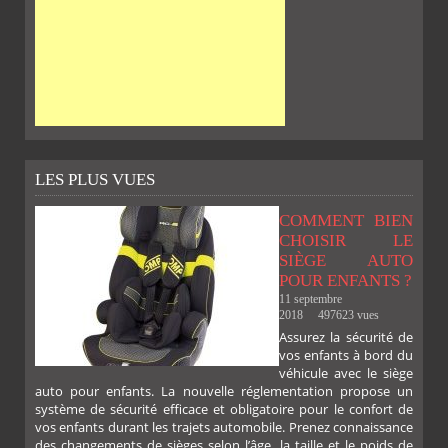
LES PLUS VUES
COMMENT BIEN
CHOISIR LE
SIÈGE AUTO
POUR ENFANTS ?
11 septembre
2018
497623 vues
Assurez la sécurité de
vos enfants à bord du
véhicule avec le siège
auto pour enfants. La nouvelle réglementation propose un
système de sécurité efficace et obligatoire pour le confort de
vos enfants durant les trajets automobile. Prenez connaissance
des changements de sièges selon l’âge, la taille et le poids de