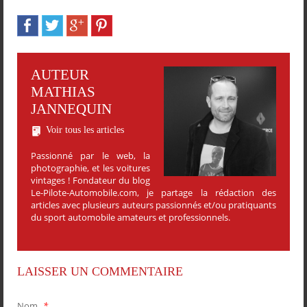
AUTEUR
MATHIAS
JANNEQUIN
Voir tous les articles
Passionné par le web, la
photographie, et les voitures
vintages ! Fondateur du blog
Le-Pilote-Automobile.com, je partage la rédaction des
articles avec plusieurs auteurs passionnés et/ou pratiquants
du sport automobile amateurs et professionnels.
LAISSER UN COMMENTAIRE
Nom
*