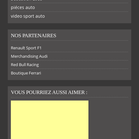
piéces auto
FACEBOOK
TWITTER
YOUTUBE
GOOGLE
PINTEREST
RSS
video sport auto
NOS PARTENAIRES
Renault Sport F1
SUR
SUR
SUR
SUR
Merchandising Audi
Red Bull Racing
Boutique Ferrari
VOUS POURRIEZ AUSSI AIMER :