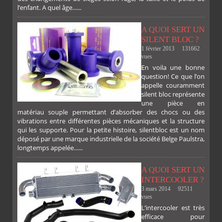
l’enfant. A quel âge......
A QUOI SERT UN
SILENT BLOC ?
1 février 2013
131662
vues
En voila une bonne
PLUS
question! Ce que l’on
appelle couramment
silent bloc représente
une pièce en
matériau souple permettant d’absorber des chocs ou des
vibrations entre différentes pièces mécaniques et la structure
qui les supporte. Pour la petite histoire, silentbloc est un nom
déposé par une marque industrielle de la société Belge Paulstra,
FACEBOOK
TWITTER
GOOGLE
PINTEREST
longtemps appelée......
A QUOI SERT UN
INTERCOOLER ?
3 mars 2014
92511
vues
L’intercooler est très
efficace pour