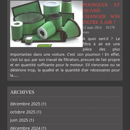
POURQUOI ET
QUAND
CHANGER SON
FILTRE À AIR ?
12 mars 2014
91178
vues
A quoi sert-il ? Le
filtre à air est une
pièce des plus
importantes dans une voiture. C’est son poumon ! En effet,
c’est lui qui, par son travail de filtration, procure de l’air propre
et en quantité suffisante pour le moteur. S’il s’encrasse ou se
détériore trop, la qualité et la quantité d’air nécessaires pour
la......
ARCHIVES
décembre 2025
(1)
octobre 2025
(1)
PLUS
juin 2025
(1)
décembre 2024
(1)