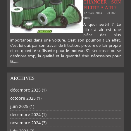
CHANGER SON
FILTRE À AIR ?
12 mars 2014
91182
vues
A quoi sert-il ? Le
filtre à air est une
pièce des plus
importantes dans une voiture. C’est son poumon ! En effet,
c’est lui qui, par son travail de filtration, procure de l’air propre
et en quantité suffisante pour le moteur. S’il s’encrasse ou se
détériore trop, la qualité et la quantité d’air nécessaires pour
la......
ARCHIVES
décembre 2025
(1)
octobre 2025
(1)
PLUS
juin 2025
(1)
décembre 2024
(1)
novembre 2024
(3)
juin 2024
(3)