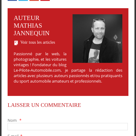
AUTEUR
MATHIAS
JANNEQUIN
Voir tous les articles
Passionné par le web, la
photographie, et les voitures
vintages ! Fondateur du blog
Le-Pilote-Automobile.com, je partage la rédaction des
articles avec plusieurs auteurs passionnés et/ou pratiquants
du sport automobile amateurs et professionnels.
LAISSER UN COMMENTAIRE
Nom
*
E-mail
*