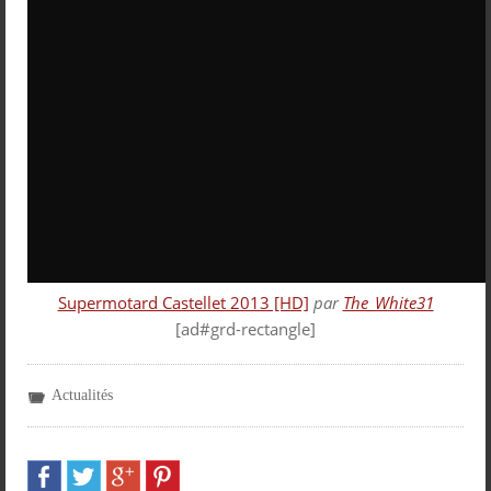
Supermotard Castellet 2013 [HD]
par
The_White31
[ad#grd-rectangle]
Actualités