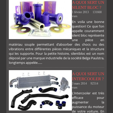
A QUOI SERT UN
SILENT BLOC ?
1 février 2013
131668
vues
En voila une bonne
PLUS
question! Ce que l’on
appelle couramment
silent bloc représente
une pièce en
matériau souple permettant d’absorber des chocs ou des
vibrations entre différentes pièces mécaniques et la structure
qui les supporte. Pour la petite histoire, silentbloc est un nom
déposé par une marque industrielle de la société Belge Paulstra,
FACEBOOK
TWITTER
GOOGLE
PINTEREST
longtemps appelée......
A QUOI SERT UN
INTERCOOLER ?
3 mars 2014
92514
vues
L’intercooler est très
efficace pour
augmenter la
puissance du moteur
de votre voiture. En