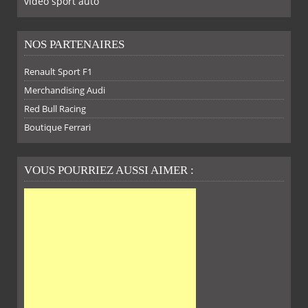
video sport auto
NOS PARTENAIRES
Renault Sport F1
SUR
SUR
SUR
SUR
Merchandising Audi
Red Bull Racing
Boutique Ferrari
VOUS POURRIEZ AUSSI AIMER :