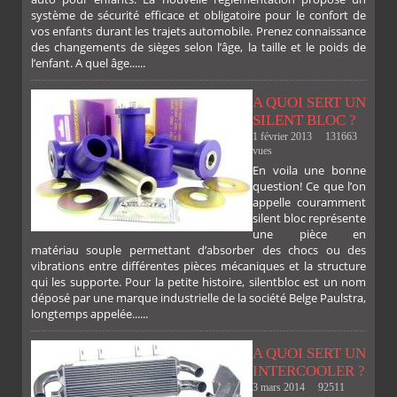
système de sécurité efficace et obligatoire pour le confort de
vos enfants durant les trajets automobile. Prenez connaissance
des changements de sièges selon l’âge, la taille et le poids de
l’enfant. A quel âge......
A QUOI SERT UN
SILENT BLOC ?
1 février 2013
131663
vues
En voila une bonne
PLUS
question! Ce que l’on
appelle couramment
silent bloc représente
une pièce en
matériau souple permettant d’absorber des chocs ou des
vibrations entre différentes pièces mécaniques et la structure
qui les supporte. Pour la petite histoire, silentbloc est un nom
déposé par une marque industrielle de la société Belge Paulstra,
FACEBOOK
TWITTER
GOOGLE
PINTEREST
longtemps appelée......
A QUOI SERT UN
INTERCOOLER ?
3 mars 2014
92511