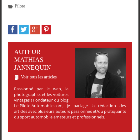
Pilote
AUTEUR
MATHIAS
JANNEQUIN
Voir tous les articles
Passionné par le web, la
photographie, et les voitures
vintages ! Fondateur du blog
Le-Pilote-Automobile.com, je partage la rédaction des
articles avec plusieurs auteurs passionnés et/ou pratiquants
du sport automobile amateurs et professionnels.