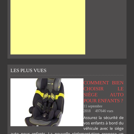
LES PLUS VUES
COMMENT BIEN
CHOISIR LE
SIÈGE AUTO
POUR ENFANTS ?
11 septembre
2018
497646 vues
Assurez la sécurité de
vos enfants à bord du
véhicule avec le siège
auto pour enfants. La nouvelle réglementation propose un