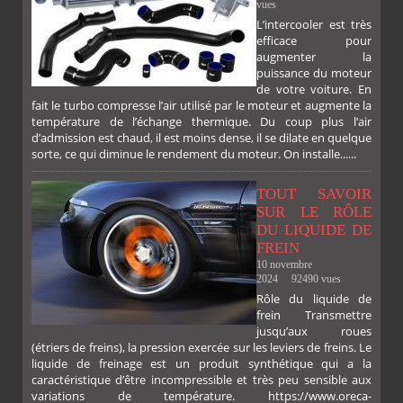
vues
L’intercooler est très
efficace pour
augmenter la
puissance du moteur
de votre voiture. En
fait le turbo compresse l’air utilisé par le moteur et augmente la
température de l’échange thermique. Du coup plus l’air
d’admission est chaud, il est moins dense, il se dilate en quelque
sorte, ce qui diminue le rendement du moteur. On installe......
TOUT SAVOIR
SUR LE RÔLE
DU LIQUIDE DE
FREIN
10 novembre
2024
92490 vues
Rôle du liquide de
frein Transmettre
jusqu’aux roues
(étriers de freins), la pression exercée sur les leviers de freins. Le
liquide de freinage est un produit synthétique qui a la
caractéristique d’être incompressible et très peu sensible aux
variations de température. https://www.oreca-