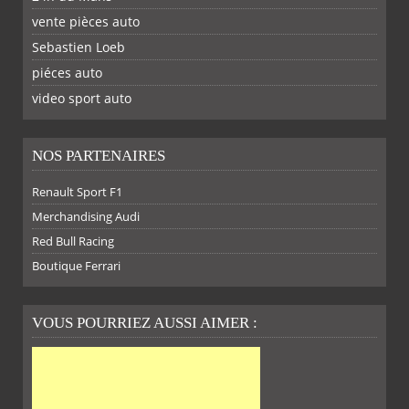
vente pièces auto
Sebastien Loeb
piéces auto
FACEBOOK
TWITTER
YOUTUBE
GOOGLE
PINTEREST
RSS
video sport auto
NOS PARTENAIRES
Renault Sport F1
SUR
SUR
SUR
SUR
Merchandising Audi
Red Bull Racing
Boutique Ferrari
VOUS POURRIEZ AUSSI AIMER :