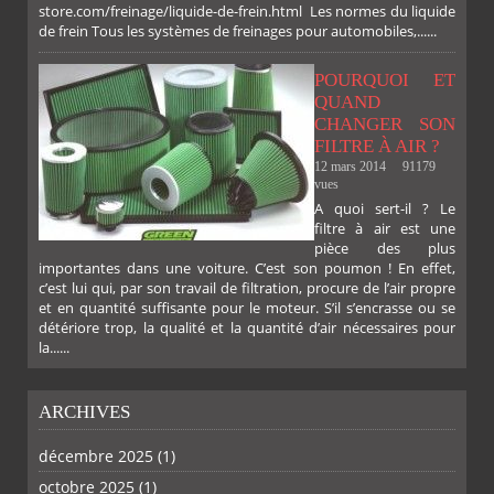
store.com/freinage/liquide-de-frein.html Les normes du liquide
de frein Tous les systèmes de freinages pour automobiles,......
POURQUOI ET
QUAND
CHANGER SON
FILTRE À AIR ?
12 mars 2014
91179
vues
A quoi sert-il ? Le
filtre à air est une
pièce des plus
importantes dans une voiture. C’est son poumon ! En effet,
c’est lui qui, par son travail de filtration, procure de l’air propre
et en quantité suffisante pour le moteur. S’il s’encrasse ou se
détériore trop, la qualité et la quantité d’air nécessaires pour
la......
ARCHIVES
décembre 2025
(1)
octobre 2025
(1)
PLUS