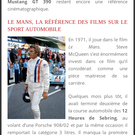
Mustang GT 390
restent encore une référence
cinématographique.
LE MANS, LA RÉFÉRENCE DES FILMS SUR LE
SPORT AUTOMOBILE
En 1971, il joue dans le film
Le Mans
. Steve
McQueen s’est énormément
investi dans ce film qu’il
considérait comme une
pièce maitresse de sa
carrière.
Quelques mois plus tôt, il
avait terminé deuxième de
la course automobile des
12
Heures de Sebring
, au
volant d’une Porsche 908/02 et par la même occasion il
remportait la catégorie 3 litres. Il manqua la première