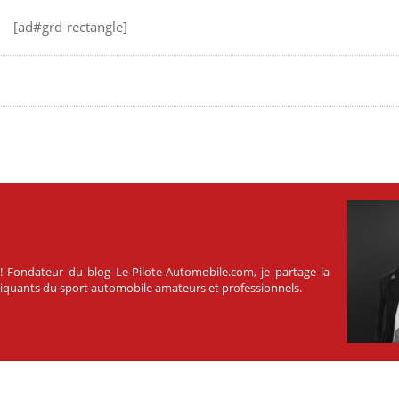
[ad#grd-rectangle]
 ! Fondateur du blog Le-Pilote-Automobile.com, je partage la
atiquants du sport automobile amateurs et professionnels.