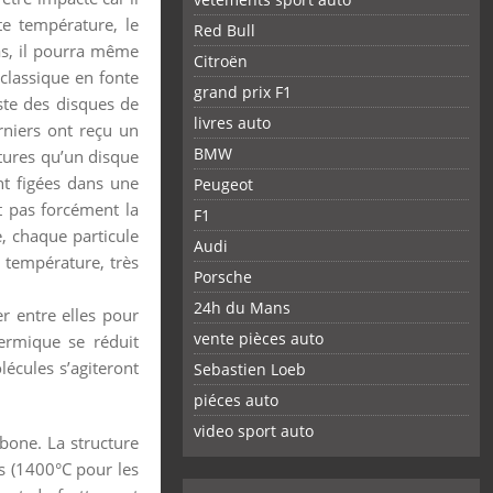
e température, le
Red Bull
as, il pourra même
Citroën
classique en fonte
grand prix F1
ste des disques de
livres auto
rniers ont reçu un
BMW
tures qu’un disque
nt figées dans une
Peugeot
st pas forcément la
F1
, chaque particule
Audi
 température, très
Porsche
24h du Mans
r entre elles pour
vente pièces auto
hermique se réduit
lécules s’agiteront
Sebastien Loeb
piéces auto
FACEBOOK
TWITTER
YOUTUBE
GOOGLE
PINTEREST
RSS
video sport auto
rbone. La structure
s (1400°C pour les