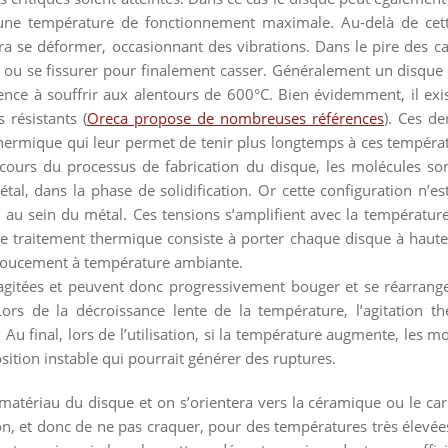
 une température de fonctionnement maximale. Au-delà de cett
ra se déformer, occasionnant des vibrations. Dans le pire des c
 ou se fissurer pour finalement casser. Généralement un disque 
nce à souffrir aux alentours de 600°C. Bien évidemment, il exi
s résistants (
Oreca propose de nombreuses références
). Ces de
thermique qui leur permet de tenir plus longtemps à ces tempéra
cours du processus de fabrication du disque, les molécules so
tal, dans la phase de solidification. Or cette configuration n’e
 au sein du métal. Ces tensions s’amplifient avec la température
 Le traitement thermique consiste à porter chaque disque à haute
 doucement à température ambiante.
agitées et peuvent donc progressivement bouger et se réarrange
 Lors de la décroissance lente de la température, l’agitation t
Au final, lors de l’utilisation, si la température augmente, les mo
ition instable qui pourrait générer des ruptures.
 matériau du disque et on s’orientera vers la céramique ou le ca
on, et donc de ne pas craquer, pour des températures très élevée