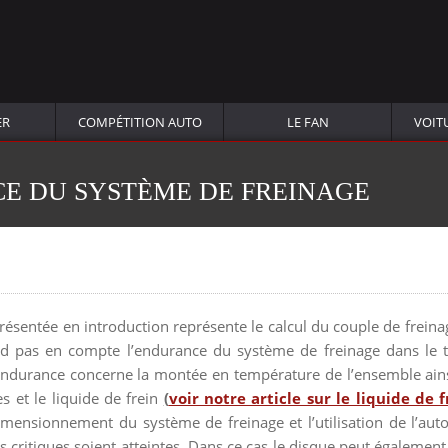
ER
COMPÉTITION AUTO
LE FAN
VOIT
CE DU SYSTÈME DE FREINAGE
résentée en introduction représente le calcul du couple de frein
nd pas en compte l’endurance du système de freinage dans le 
’endurance concerne la montée en température de l’ensemble ains
es et le liquide de frein
(
voir notre article sur le liquide de f
imensionnement du système de freinage et l’utilisation de l’auto
 critiques soient atteintes. Dans ce cas le disque peut également 