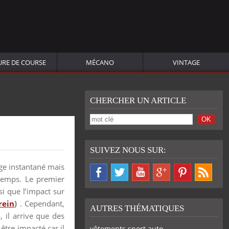
URE DE COURSE
MÉCANO
VINTAGE
CHERCHER UN ARTICLE
SUIVEZ NOUS SUR:
age instantané mais
temps. Le premier
i que l’impact sur
rein
)
. Cependant,
AUTRES THÉMATIQUES
, il arrive que des
être impacté car il
vêtements sport auto