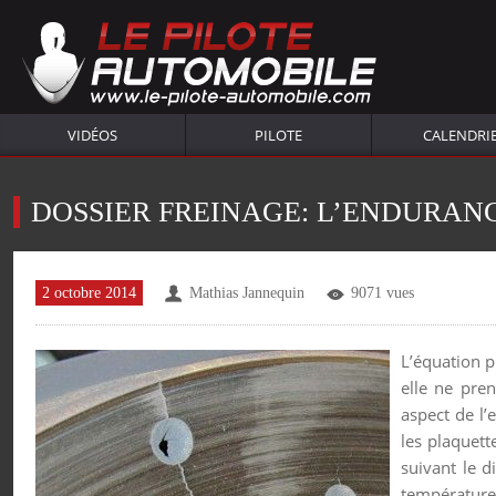
VIDÉOS
PILOTE
CALENDRI
DOSSIER FREINAGE: L’ENDURAN
2 octobre 2014
Mathias Jannequin
9071 vues
L’équation p
elle ne pre
aspect de l
les plaquett
suivant le d
températures