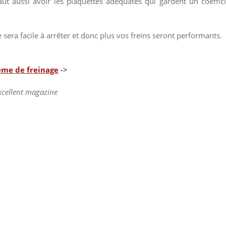
aut aussi avoir les plaquettes adéquates qui gardent un coeffic
e sera facile à arrêter et donc plus vos freins seront performants.
tème de freinage
->
excellent magazine