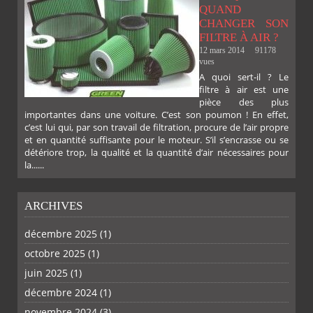
QUAND
CHANGER SON
FILTRE À AIR ?
12 mars 2014
91178
vues
A quoi sert-il ? Le
filtre à air est une
pièce des plus
importantes dans une voiture. C’est son poumon ! En effet,
c’est lui qui, par son travail de filtration, procure de l’air propre
et en quantité suffisante pour le moteur. S’il s’encrasse ou se
détériore trop, la qualité et la quantité d’air nécessaires pour
la......
ARCHIVES
décembre 2025
(1)
octobre 2025
(1)
PLUS
juin 2025
(1)
décembre 2024
(1)
novembre 2024
(3)