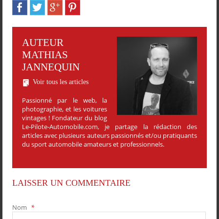
AUTEUR
MATHIAS
JANNEQUIN
Voir tous les articles
Passionné par le web, la
photographie, et les voitures
vintages ! Fondateur du blog
Le-Pilote-Automobile.com, je partage la rédaction des
articles avec plusieurs auteurs passionnés et/ou pratiquants
du sport automobile amateurs et professionnels.
LAISSER UN COMMENTAIRE
Nom
*