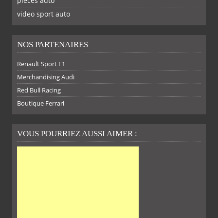
piéces auto
FACEBOOK
TWITTER
YOUTUBE
GOOGLE
PINTEREST
RSS
video sport auto
NOS PARTENAIRES
Renault Sport F1
SUR
SUR
SUR
SUR
Merchandising Audi
Red Bull Racing
Boutique Ferrari
VOUS POURRIEZ AUSSI AIMER :