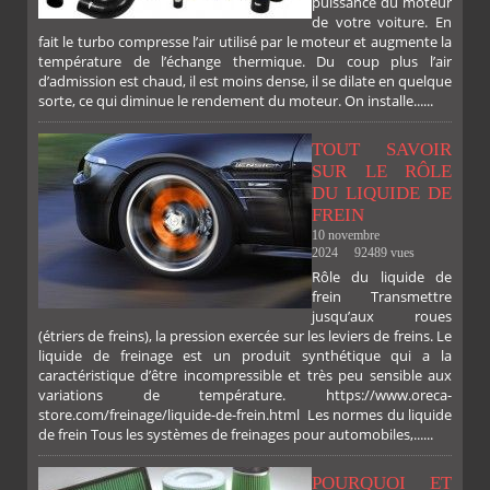
puissance du moteur
de votre voiture. En
fait le turbo compresse l’air utilisé par le moteur et augmente la
température de l’échange thermique. Du coup plus l’air
d’admission est chaud, il est moins dense, il se dilate en quelque
sorte, ce qui diminue le rendement du moteur. On installe......
TOUT SAVOIR
SUR LE RÔLE
DU LIQUIDE DE
FREIN
10 novembre
2024
92489 vues
Rôle du liquide de
frein Transmettre
jusqu’aux roues
(étriers de freins), la pression exercée sur les leviers de freins. Le
liquide de freinage est un produit synthétique qui a la
caractéristique d’être incompressible et très peu sensible aux
variations de température. https://www.oreca-
store.com/freinage/liquide-de-frein.html Les normes du liquide
de frein Tous les systèmes de freinages pour automobiles,......
POURQUOI ET