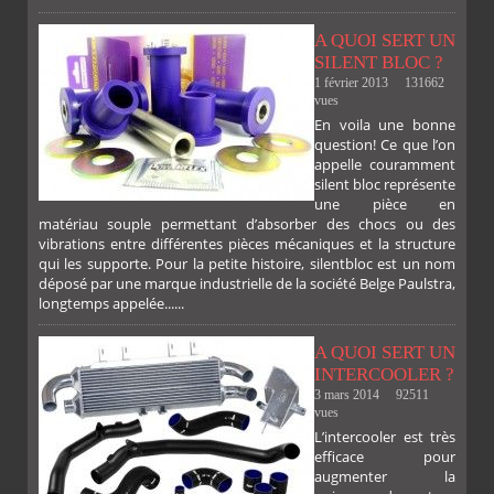
A QUOI SERT UN
SILENT BLOC ?
1 février 2013
131662
vues
En voila une bonne
PLUS
question! Ce que l’on
appelle couramment
silent bloc représente
une pièce en
matériau souple permettant d’absorber des chocs ou des
vibrations entre différentes pièces mécaniques et la structure
qui les supporte. Pour la petite histoire, silentbloc est un nom
déposé par une marque industrielle de la société Belge Paulstra,
FACEBOOK
TWITTER
GOOGLE
PINTEREST
longtemps appelée......
A QUOI SERT UN
INTERCOOLER ?
3 mars 2014
92511
vues
L’intercooler est très
efficace pour
augmenter la