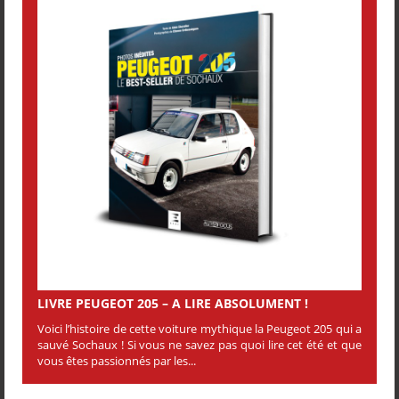
LIVRE PEUGEOT 205 – A LIRE ABSOLUMENT !
Voici l’histoire de cette voiture mythique la Peugeot 205 qui a
sauvé Sochaux ! Si vous ne savez pas quoi lire cet été et que
vous êtes passionnés par les...