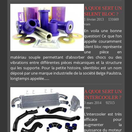
A QUOI SERT UN
SILENT BLOC ?
1 février 2013
131669
vues
En voila une bonne
PLUS
question! Ce que l’on
appelle couramment
silent bloc représente
une pièce en
matériau souple permettant d’absorber des chocs ou des
vibrations entre différentes pièces mécaniques et la structure
qui les supporte. Pour la petite histoire, silentbloc est un nom
déposé par une marque industrielle de la société Belge Paulstra,
FACEBOOK
TWITTER
GOOGLE
PINTEREST
longtemps appelée......
A QUOI SERT UN
INTERCOOLER ?
3 mars 2014
92515
vues
L’intercooler est très
efficace pour
augmenter la
puissance du moteur