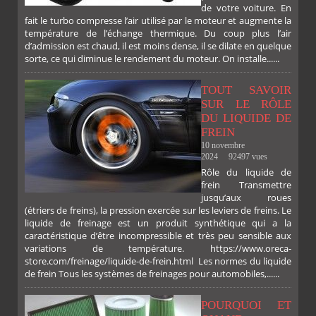
de votre voiture. En
fait le turbo compresse l’air utilisé par le moteur et augmente la
température de l’échange thermique. Du coup plus l’air
d’admission est chaud, il est moins dense, il se dilate en quelque
sorte, ce qui diminue le rendement du moteur. On installe......
TOUT SAVOIR
SUR LE RÔLE
DU LIQUIDE DE
FREIN
10 novembre
2024
92497 vues
Rôle du liquide de
frein Transmettre
jusqu’aux roues
(étriers de freins), la pression exercée sur les leviers de freins. Le
liquide de freinage est un produit synthétique qui a la
caractéristique d’être incompressible et très peu sensible aux
variations de température. https://www.oreca-
store.com/freinage/liquide-de-frein.html Les normes du liquide
de frein Tous les systèmes de freinages pour automobiles,......
POURQUOI ET