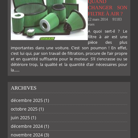
QUAND
CHANGER SON
FILTRE À AIR ?
12 mars 2014
91183
vues
A quoi sert-il ? Le
filtre à air est une
pièce des plus
importantes dans une voiture. C’est son poumon ! En effet,
c’est lui qui, par son travail de filtration, procure de l’air propre
et en quantité suffisante pour le moteur. S’il s’encrasse ou se
détériore trop, la qualité et la quantité d’air nécessaires pour
la......
ARCHIVES
décembre 2025
(1)
octobre 2025
(1)
PLUS
juin 2025
(1)
décembre 2024
(1)
novembre 2024
(3)