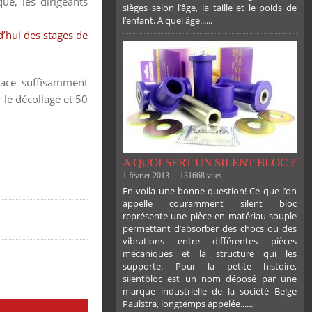
ue, les dirigeants
sièges selon l’âge, la taille et le poids de
l’enfant. A quel âge......
PLUS
’hui des stages de
lace suffisamment
 le décollage et 50
A QUOI SERT UN SILENT BLOC ?
1 février 2013
131668 vues
En voila une bonne question! Ce que l’on
appelle couramment silent bloc
représente une pièce en matériau souple
permettant d’absorber des chocs ou des
vibrations entre différentes pièces
mécaniques et la structure qui les
supporte. Pour la petite histoire,
silentbloc est un nom déposé par une
marque industrielle de la société Belge
Paulstra, longtemps appelée......