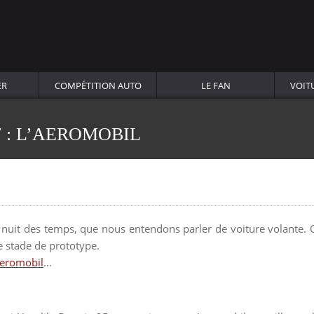
ER
COMPÉTITION AUTO
LE FAN
VOIT
 : L’AEROMOBIL
a nuit des temps, que nous entendons parler de voiture volante. 
le stade de prototype.
eromobil
…