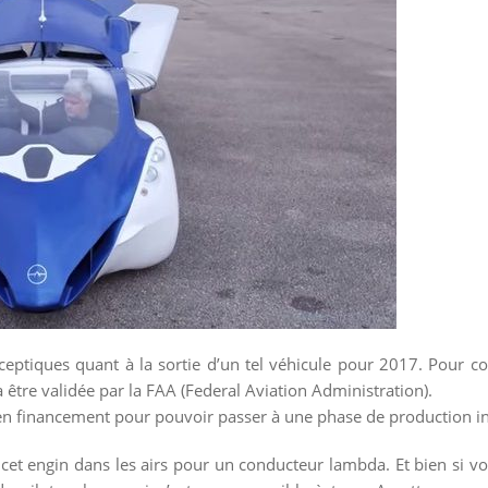
eptiques quant à la sortie d’un tel véhicule pour 2017. Pour c
 être validée par la FAA (Federal Aviation Administration).
en financement pour pouvoir passer à une phase de production ind
 engin dans les airs pour un conducteur lambda. Et bien si vo