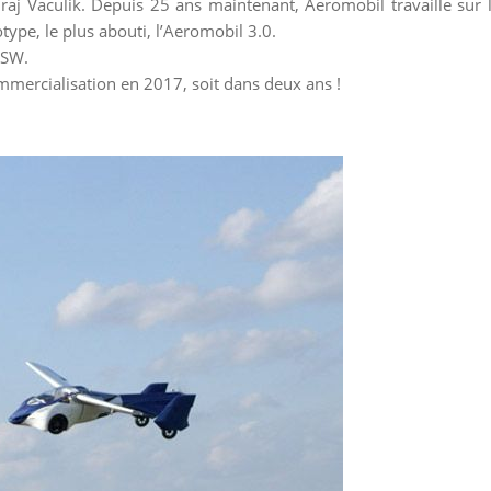
raj Vaculik. Depuis 25 ans maintenant, Aeromobil travaille sur l
otype, le plus abouti, l’Aeromobil 3.0.
XSW.
commercialisation en 2017, soit dans deux ans !