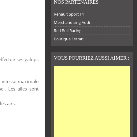
NOS PARTENAIRES
Renault Sport F1
Merchandising Audi
Red Bull Racing
Boutique Ferrari
VOUS POURRIEZ AUSSI AIMER :
ffectue ses galops
e vitesse maximale
el. Les ailes sont
es airs.