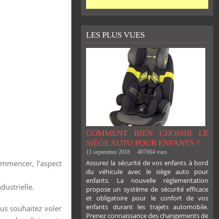
LES PLUS VUES
COMMENT BIEN CHOISIR LE
SIÈGE AUTO POUR ENFANTS ?
11 septembre 2018
497694 vues
ommencer, l’aspect
Assurez la sécurité de vos enfants à bord
du véhicule avec le siège auto pour
enfants. La nouvelle réglementation
ustrielle.
propose un système de sécurité efficace
et obligatoire pour le confort de vos
enfants durant les trajets automobile.
us souhaitez voler
Prenez connaissance des changements de