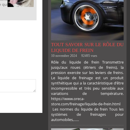
e qui
TOUT SAVOIR SUR LE RÔLE DU
LIQUIDE DE FREIN
10 novembre 2024
92495 vues
Rôle du liquide de frein Transmettre
jusqu’aux roues (étriers de freins), la
pression exercée sur les leviers de freins.
Le liquide de freinage est un produit
synthétique qui a la caractéristique d’être
incompressible et très peu sensible aux
variations de température.
https://www.oreca-
store.com/freinage/liquide-de-frein.html
Les normes du liquide de frein Tous les
systèmes de freinages pour
automobiles,......