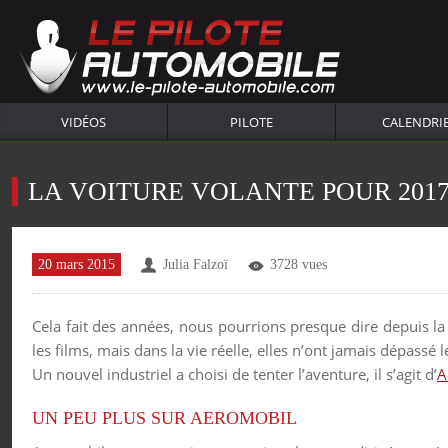
VIDÉOS
PILOTE
CALENDRI
LA VOITURE VOLANTE POUR 2017
20 mars 2015
Julia Falzoï
3728 vues
Cela fait des années, nous pourrions presque dire depuis l
les films, mais dans la vie réelle, elles n’ont jamais dépassé 
Un nouvel industriel a choisi de tenter l’aventure, il s’agit d’
A
UN PEU PLUS SUR AEROMOBIL