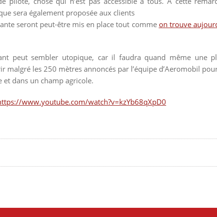
de pilote, chose qui n’est pas accessible à tous. A cette remarq
que sera également proposée aux clients
 volante seront peut-être mis en place tout comme
on trouve aujourd
nstant peut sembler utopique, car il faudra quand même une p
rrir malgré les 250 mètres annoncés par l’équipe d’Aeromobil pour
use et dans un champ agricole.
https://www.youtube.com/watch?v=kzYb68qXpD0