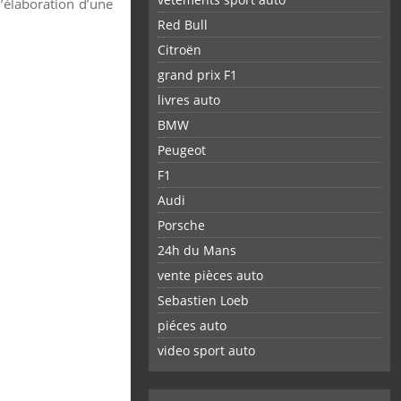
’élaboration d’une
Red Bull
Citroën
grand prix F1
livres auto
BMW
Peugeot
F1
Audi
Porsche
24h du Mans
vente pièces auto
Sebastien Loeb
piéces auto
FACEBOOK
TWITTER
YOUTUBE
GOOGLE
PINTEREST
RSS
video sport auto