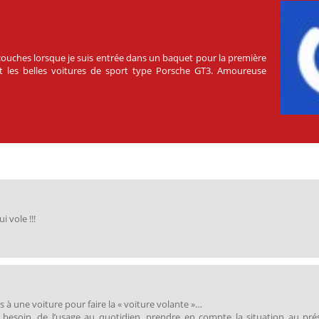
s couches lorsque je suis entrée dans un baquet pour la première
ment les belles voitures de sport type Porsche GT3. Amoureuse
i vole !!!
es à une voiture pour faire la « voiture volante »…
 besoin, de l’usage au quotidien, prendre en compte la situation au pré