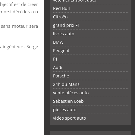
jectif est de créer
Red Bull
amorsi décèdera en
Citroën
grand prix F1
 sans moteur sera
livres auto
BMW
s ingénieurs Serge
Peugeot
F1
Audi
Porsche
24h du Mans
vente pièces auto
Sebastien Loeb
piéces auto
FACEBOOK
TWITTER
YOUTUBE
GOOGLE
PINTEREST
RSS
video sport auto