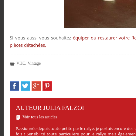
Si vous aussi vous souhaitez
équiper ou restaurer votre 
pièces détachées.
VHC
,
Vintage
AUTEUR JULIA FALZOÏ
Voir tous les articles
Passionnée depuis toute petite par le rallye, je portais encore de
fois ! Sensibilité toute particulière pour le rallye mais égale