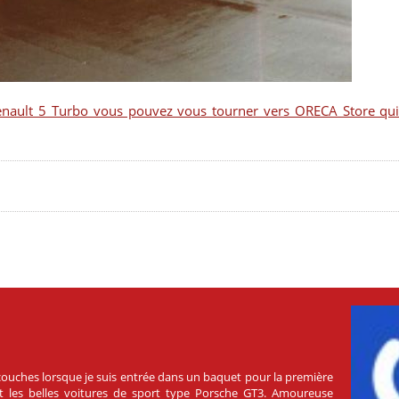
Renault 5 Turbo vous pouvez vous tourner vers ORECA Store qui
s couches lorsque je suis entrée dans un baquet pour la première
ment les belles voitures de sport type Porsche GT3. Amoureuse