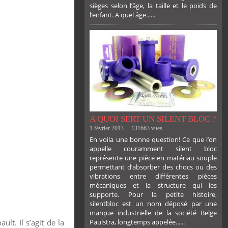
sièges selon l’âge, la taille et le poids de
l’enfant. A quel âge......
PLUS
A QUOI SERT UN SILENT BLOC ?
1 février 2013
131663 vues
En voila une bonne question! Ce que l’on
appelle couramment silent bloc
représente une pièce en matériau souple
permettant d’absorber des chocs ou des
vibrations entre différentes pièces
mécaniques et la structure qui les
supporte. Pour la petite histoire,
silentbloc est un nom déposé par une
marque industrielle de la société Belge
t. Il s’agit de la
Paulstra, longtemps appelée......