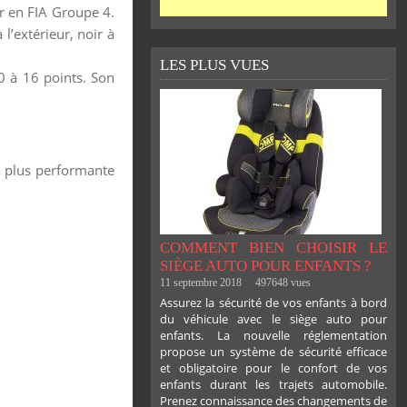
ir en FIA Groupe 4.
l’extérieur, noir à
LES PLUS VUES
0 à 16 points. Son
la plus performante
COMMENT BIEN CHOISIR LE
SIÈGE AUTO POUR ENFANTS ?
11 septembre 2018
497648 vues
Assurez la sécurité de vos enfants à bord
du véhicule avec le siège auto pour
enfants. La nouvelle réglementation
propose un système de sécurité efficace
et obligatoire pour le confort de vos
enfants durant les trajets automobile.
Prenez connaissance des changements de