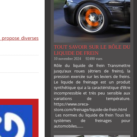
 propose diverses
TOUT SAVOIR SUR LE RÔLE DU
LIQUIDE DE FREIN
10 novembre 2024
92490 vues
Rôle du liquide de frein Transmettre
jusqu’aux roues (étriers de freins), la
pression exercée sur les leviers de freins.
Le liquide de freinage est un produit
synthétique qui a la caractéristique d’être
incompressible et très peu sensible aux
variations de température.
https://www.oreca-
store.com/freinage/liquide-de-frein.html
Les normes du liquide de frein Tous les
systèmes de freinages pour
automobiles,......