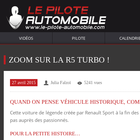
VIDÉOS
PILOTE
CALENDRI
ZOOM SUR LA R5 TURBO !
27 avril 2015
Julia Falzoï
5241 vues
QUAND ON PENSE VÉHICULE HISTORIQUE, COMM
Cette voiture de légende créée par Renault Sport à la fin de
pas auprès des passionnés.
POUR LA PETITE HISTOIRE…