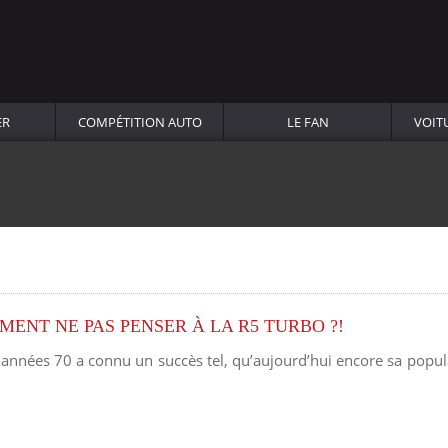
ER
COMPÉTITION AUTO
LE FAN
VOIT
ENT NE PAS PENSER À LA R5 TURBO ?!
s années 70 a connu un succès tel, qu’aujourd’hui encore sa popu