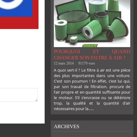
POURQUOI ET QUAND
CHANGER SON FILTRE À AIR ?
12 mars 2014
91179 vues
A quoi sert-il ? Le filtre à air est une pièce
des plus importantes dans une voiture.
C’est son poumon ! En effet, c’est lui qui,
par son travail de filtration, procure de
l’air propre et en quantité suffisante pour
le moteur. S’il s’encrasse ou se détériore
trop, la qualité et la quantité d’air
nécessaires pour la......
ARCHIVES