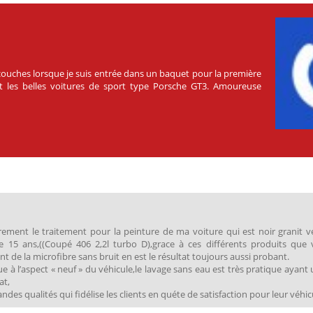
s couches lorsque je suis entrée dans un baquet pour la première
ment les belles voitures de sport type Porsche GT3. Amoureuse
rement le traitement pour la peinture de ma voiture qui est noir granit v
de 15 ans,((Coupé 406 2,2l turbo D),grace à ces différents produits que
nt de la microfibre sans bruit en est le résultat toujours aussi probant.
 à l’aspect « neuf » du véhicule,le lavage sans eau est très pratique ayant 
at,
es qualités qui fidélise les clients en quéte de satisfaction pour leur véhic