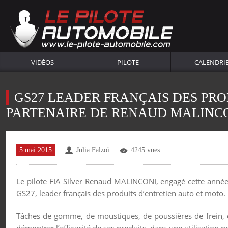
VIDÉOS
PILOTE
CALENDRI
GS27 LEADER FRANÇAIS DES PR
PARTENAIRE DE RENAUD MALINC
5 mai 2015
Julia Falzoï
4245 vues
Le pilote FIA Silver Renaud MALINCONI, engagé cette ann
GS27, leader français des produits d’entretien auto et moto.
Tâches de gomme, de moustiques, de poussières de frein, d