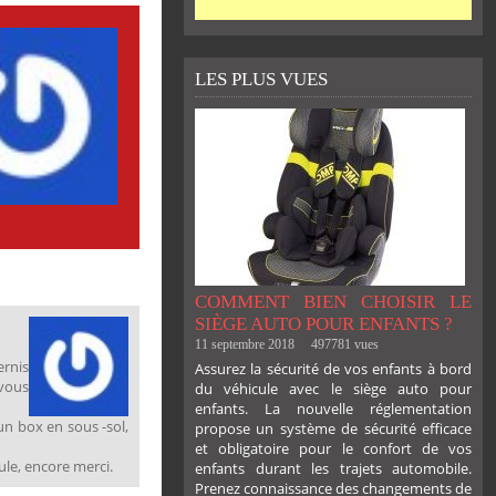
LES PLUS VUES
COMMENT BIEN CHOISIR LE
SIÈGE AUTO POUR ENFANTS ?
11 septembre 2018
497781 vues
ernis
Assurez la sécurité de vos enfants à bord
 vous
du véhicule avec le siège auto pour
enfants. La nouvelle réglementation
un box en sous -sol,
propose un système de sécurité efficace
et obligatoire pour le confort de vos
ule, encore merci.
enfants durant les trajets automobile.
Prenez connaissance des changements de