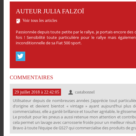
AUTEUR JULIA FALZOÏ
Voir tous les articles
Passionnée depuis toute petite par le rallye, je portais encore de
fois ! Sensibilité toute particulière pour le rallye mais égale
inconditionnelle de sa Fiat 500 sport.
COMMENTAIRES
29 juillet 2018 à 22:42:05
castabonnel
Utilisateur depuis de nombreuses années j’apprécie tout particuliè
d’origine et devient bientot « vintage » ayant aujourd’hui plus 
commercialisez, elle a gardé brillance et toucher agréable, le glisseme
Le produit pour les pneus a aussi retenue mon attention et contribue
cela permet un lavage avec carrosserie froide pour un meilleur résult
Bravo à toute l’équipe de GS27 qui commercialise des produits de grand