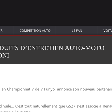
ER
COMPÉTITION AUTO
LE FAN
VOIT
ODUITS D’ENTRETIEN AUTO-MOTO
ONI
ée en Championnat V de V Funyo, annonce son nouveau partenari
’huile… C’est tout naturellement que GS27 s’est associé à Ren