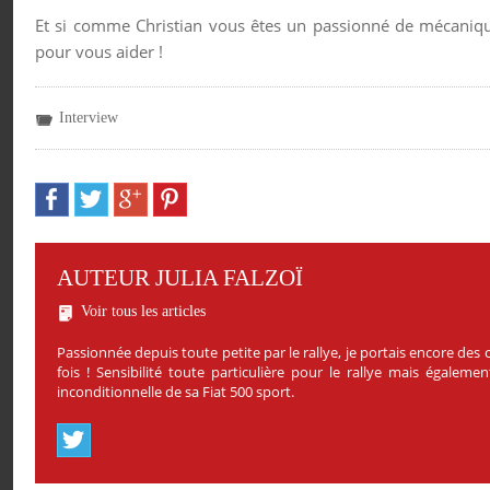
Et si comme Christian vous êtes un passionné de mécaniqu
pour vous aider !
Interview
AUTEUR JULIA FALZOÏ
Voir tous les articles
Passionnée depuis toute petite par le rallye, je portais encore de
fois ! Sensibilité toute particulière pour le rallye mais égale
inconditionnelle de sa Fiat 500 sport.