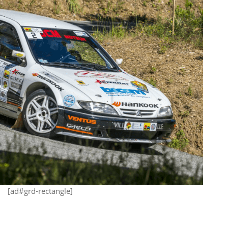
[ad#grd-rectangle]