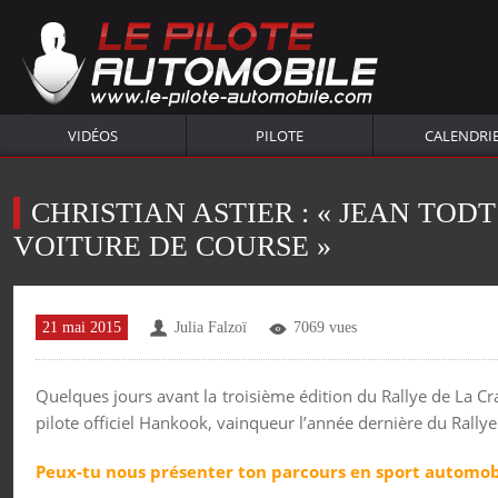
VIDÉOS
PILOTE
CALENDRI
CHRISTIAN ASTIER : « JEAN TOD
VOITURE DE COURSE »
21 mai 2015
Julia Falzoï
7069 vues
Quelques jours avant la troisième édition du Rallye de La Crau
pilote officiel Hankook, vainqueur l’année dernière du Rallye
Peux-tu nous présenter ton parcours en sport automob