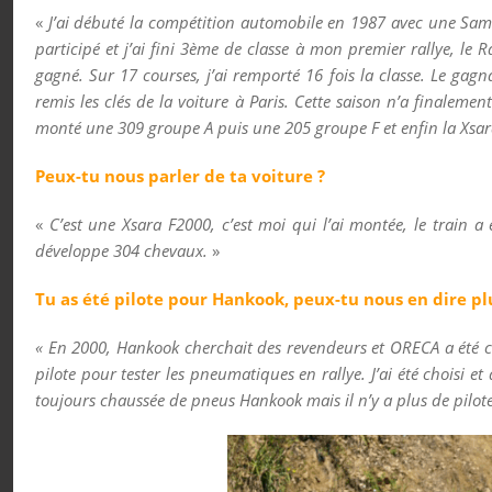
«
J’ai débuté la compétition automobile en 1987 avec une Samba
participé et j’ai fini 3
ème
de classe à mon premier rallye, le R
gagné. Sur 17 courses, j’ai remporté 16 fois la classe. Le gagn
remis les clés de la voiture à Paris. Cette saison n’a finalemen
monté une 309 groupe A puis une 205 groupe F et enfin la Xsara
Peux-tu nous parler de ta voiture ?
«
C’est une Xsara F2000, c’est moi qui l’ai montée, le train a
développe 304 chevaux.
»
Tu as été pilote pour Hankook, peux-tu nous en dire pl
« En 2000, Hankook cherchait des revendeurs et ORECA a été cho
pilote pour tester les pneumatiques en rallye. J’ai été choisi e
toujours chaussée de pneus Hankook mais il n’y a plus de pilote