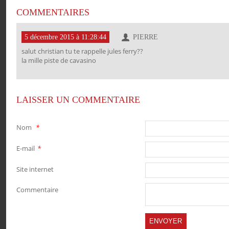
COMMENTAIRES
5 décembre 2015 à 11:28:44
PIERRE
salut christian tu te rappelle jules ferry??
la mille piste de cavasino
LAISSER UN COMMENTAIRE
PARTAGER
PARTAGER
PARTAGER
PARTAGER
Nom
*
E-mail
*
Site internet
Commentaire
TWITTER