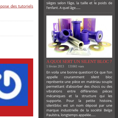
sièges selon l’âge, la taille et le poids de
pose des tutoriels
l’enfant. A quel âge......
PLUS
A QUOI SERT UN SILENT BLOC ?
1 février 2013
131661 vues
En voila une bonne question! Ce que l’on
appelle couramment silent bloc
représente une pièce en matériau souple
permettant d’absorber des chocs ou des
vibrations entre différentes pièces
mécaniques et la structure qui les
supporte. Pour la petite histoire,
silentbloc est un nom déposé par une
marque industrielle de la société Belge
Paulstra, longtemps appelée......