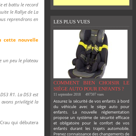
e et battu le record
uite le Rallye de La
nous reprendrons en
LES PLUS VUES
 cette nouvelle
e un peu le plateau
COMMENT BIEN CHOISIR LE
SIÈGE AUTO POUR ENFANTS ?
 DS3 R1. La DS3 est
11 septembre 2018
497597 vues
Assurez la sécurité de vos enfants à bord
avons privilégié la
du véhicule avec le siège auto pour
enfants. La nouvelle réglementation
propose un système de sécurité efficace
 Crau qui débutera
et obligatoire pour le confort de vos
enfants durant les trajets automobile.
Prenez connaissance des changements de