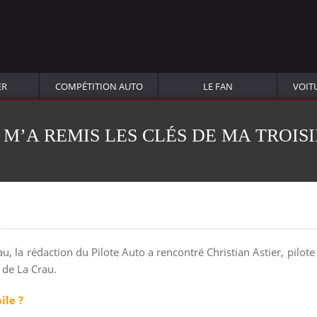
ER
COMPÉTITION AUTO
LE FAN
VOIT
T M’A REMIS LES CLÉS DE MA TROIS
, la rédaction du Pilote Auto a rencontré Christian Astier, pilote 
 de La Crau.
ile ?