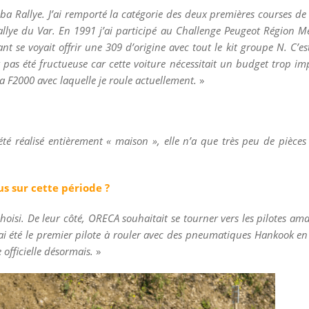
 Rallye. J’ai remporté la catégorie des deux premières courses de c
allye du Var. En 1991 j’ai participé au Challenge Peugeot Région Mé
ant se voyait offrir une 309 d’origine avec tout le kit groupe N. C’e
t pas été fructueuse car cette voiture nécessitait un budget trop imp
 F2000 avec laquelle je roule actuellement.
»
 été réalisé entièrement « maison », elle n’a que très peu de pièces
us sur cette période ?
isi. De leur côté, ORECA souhaitait se tourner vers les pilotes ama
t ai été le premier pilote à rouler avec des pneumatiques Hankook en 
 officielle désormais.
»