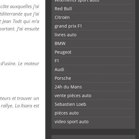
ôte auxquelles j’ai
Red Bull
diterranée que j’ai
Citroën
st Jean Todt qui m’a
grand prix F1
ortant. J’ai ensuite
livres auto
BMW
Peugeot
F1
 d’usine. Le moteur
Audi
Porsche
24h du Mans
vente pièces auto
teurs et trouver un
Sebastien Loeb
rallye. La Xsara est
piéces auto
FACEBOOK
TWITTER
YOUTUBE
GOOGLE
PINTEREST
RSS
video sport auto