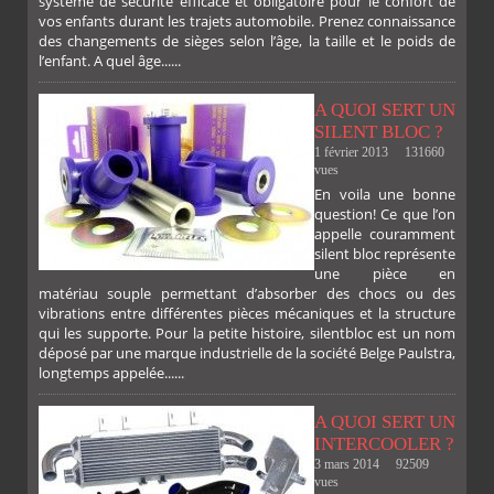
système de sécurité efficace et obligatoire pour le confort de
vos enfants durant les trajets automobile. Prenez connaissance
des changements de sièges selon l’âge, la taille et le poids de
l’enfant. A quel âge......
A QUOI SERT UN
SILENT BLOC ?
1 février 2013
131660
vues
En voila une bonne
PLUS
question! Ce que l’on
appelle couramment
silent bloc représente
une pièce en
matériau souple permettant d’absorber des chocs ou des
FACEBOOK
TWITTER
GOOGLE
PINTEREST
vibrations entre différentes pièces mécaniques et la structure
qui les supporte. Pour la petite histoire, silentbloc est un nom
déposé par une marque industrielle de la société Belge Paulstra,
longtemps appelée......
A QUOI SERT UN
INTERCOOLER ?
3 mars 2014
92509
vues