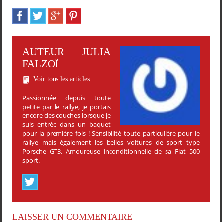
AUTEUR JULIA
FALZOÏ
Voir tous les articles
Passionnée depuis toute
petite par le rallye, je portais
encore des couches lorsque je
suis entrée dans un baquet
pour la première fois ! Sensibilité toute particulière pour le
rallye mais également les belles voitures de sport type
Porsche GT3. Amoureuse inconditionnelle de sa Fiat 500
sport.
LAISSER UN COMMENTAIRE