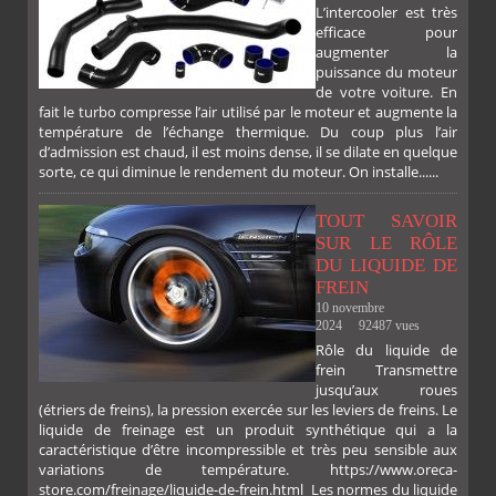
L’intercooler est très
efficace pour
augmenter la
puissance du moteur
de votre voiture. En
fait le turbo compresse l’air utilisé par le moteur et augmente la
température de l’échange thermique. Du coup plus l’air
d’admission est chaud, il est moins dense, il se dilate en quelque
sorte, ce qui diminue le rendement du moteur. On installe......
TOUT SAVOIR
SUR LE RÔLE
DU LIQUIDE DE
FREIN
10 novembre
2024
92487 vues
Rôle du liquide de
frein Transmettre
jusqu’aux roues
(étriers de freins), la pression exercée sur les leviers de freins. Le
liquide de freinage est un produit synthétique qui a la
caractéristique d’être incompressible et très peu sensible aux
variations de température. https://www.oreca-
store.com/freinage/liquide-de-frein.html Les normes du liquide