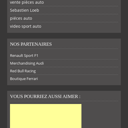
vente pièces auto
Sebastien Loeb
piéces auto
FACEBOOK
TWITTER
YOUTUBE
GOOGLE
PINTEREST
RSS
video sport auto
NOS PARTENAIRES
SUR
SUR
SUR
SUR
Renault Sport F1
Merchandising Audi
Red Bull Racing
Boutique Ferrari
VOUS POURRIEZ AUSSI AIMER :