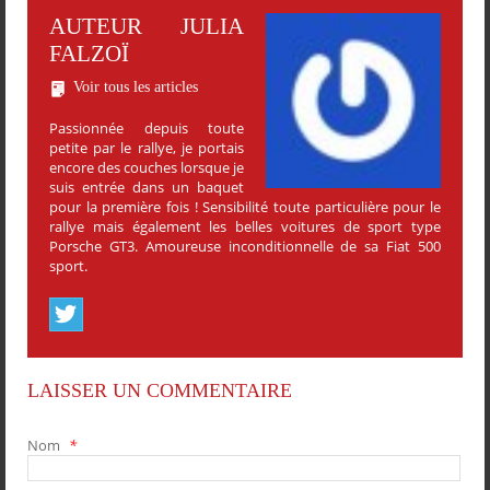
AUTEUR JULIA
FALZOÏ
Voir tous les articles
Passionnée depuis toute
petite par le rallye, je portais
encore des couches lorsque je
suis entrée dans un baquet
pour la première fois ! Sensibilité toute particulière pour le
rallye mais également les belles voitures de sport type
Porsche GT3. Amoureuse inconditionnelle de sa Fiat 500
sport.
LAISSER UN COMMENTAIRE
Nom
*
PARTAGER
PARTAGER
PARTAGER
PARTAGER