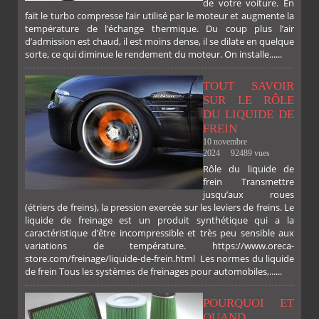
de votre voiture. En
fait le turbo compresse l’air utilisé par le moteur et augmente la
température de l’échange thermique. Du coup plus l’air
d’admission est chaud, il est moins dense, il se dilate en quelque
sorte, ce qui diminue le rendement du moteur. On installe......
TOUT SAVOIR
SUR LE RÔLE
DU LIQUIDE DE
FREIN
10 novembre
2024
92489 vues
Rôle du liquide de
frein Transmettre
jusqu’aux roues
(étriers de freins), la pression exercée sur les leviers de freins. Le
liquide de freinage est un produit synthétique qui a la
caractéristique d’être incompressible et très peu sensible aux
variations de température. https://www.oreca-
store.com/freinage/liquide-de-frein.html Les normes du liquide
de frein Tous les systèmes de freinages pour automobiles,......
POURQUOI ET
QUAND