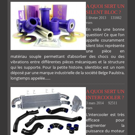
A QUOI SERT UN
SILENT BLOC ?
1 février 2013
131662
vues
En voila une bonne
PLUS
question! Ce que l’on
appelle couramment
silent bloc représente
une pièce en
matériau souple permettant d’absorber des chocs ou des
FACEBOOK
TWITTER
GOOGLE
PINTEREST
vibrations entre différentes pièces mécaniques et la structure
qui les supporte. Pour la petite histoire, silentbloc est un nom
déposé par une marque industrielle de la société Belge Paulstra,
longtemps appelée......
A QUOI SERT UN
INTERCOOLER ?
3 mars 2014
92511
vues
L’intercooler est très
efficace pour
augmenter la
puissance du moteur