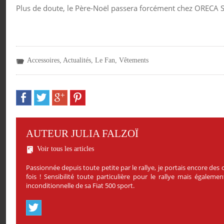
Plus de doute, le Père-Noël passera forcément chez ORECA St
Accessoires
,
Actualités
,
Le Fan
,
Vêtements
AUTEUR JULIA FALZOÏ
Voir tous les articles
Passionnée depuis toute petite par le rallye, je portais encore de
fois ! Sensibilité toute particulière pour le rallye mais égale
inconditionnelle de sa Fiat 500 sport.