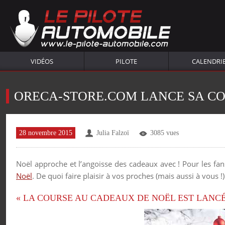
VIDÉOS
PILOTE
CALENDRI
ORECA-STORE.COM LANCE SA CO
28 novembre 2015
Julia Falzoï
3085 vues
Noël approche et l’angoisse des cadeaux avec ! Pour les fa
Noël
. De quoi faire plaisir à vos proches (mais aussi à vous 
« LA COURSE AU CADEAUX DE NOËL EST LANCÉ