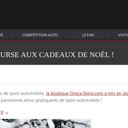
ER
COMPÉTITION AUTO
LE FAN
VOIT
URSE AUX CADEAUX DE NOËL !
ns de sport automobile,
la boutique Oreca-Store.com a mis en pl
!) passionnés et/ou pratiquants de sport automobile !
E »