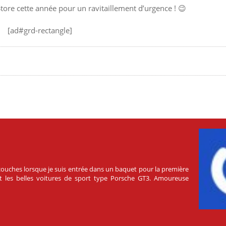
ore cette année pour un ravitaillement d’urgence ! 😉
[ad#grd-rectangle]
s couches lorsque je suis entrée dans un baquet pour la première
ment les belles voitures de sport type Porsche GT3. Amoureuse