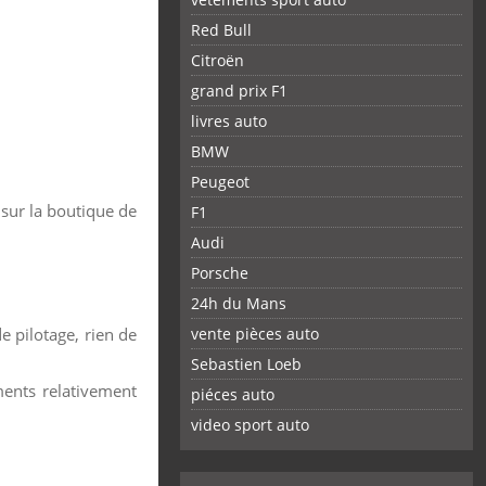
Red Bull
Citroën
grand prix F1
livres auto
BMW
Peugeot
 sur la boutique de
F1
Audi
Porsche
24h du Mans
e pilotage, rien de
vente pièces auto
Sebastien Loeb
ements relativement
piéces auto
FACEBOOK
TWITTER
YOUTUBE
GOOGLE
PINTEREST
RSS
video sport auto