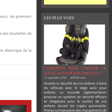
eurs, les premiers
LES PLUS VUES
 des bouteilles de
e électrique de la
COMMENT BIEN CHOISIR LE
SIÈGE AUTO POUR ENFANTS ?
11 septembre 2018
497636 vues
Assurez la sécurité de vos enfants à bord
du véhicule avec le siège auto pour
enfants. La nouvelle réglementation
propose un système de sécurité efficace
et obligatoire pour le confort de vos
enfants durant les trajets automobile.
Prenez connaissance des changements de