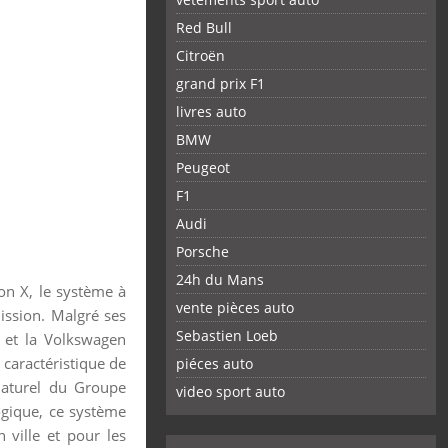
Red Bull
Citroën
grand prix F1
livres auto
BMW
Peugeot
F1
Audi
Porsche
24h du Mans
on X, le système à
vente pièces auto
ission. Malgré ses
Sebastien Loeb
et la Volkswagen
caractéristique de
piéces auto
FACEBOOK
TWITTER
YOUTUBE
GOOGLE
PINTEREST
RSS
naturel du Groupe
video sport auto
ogique, ce système
 ville et pour les