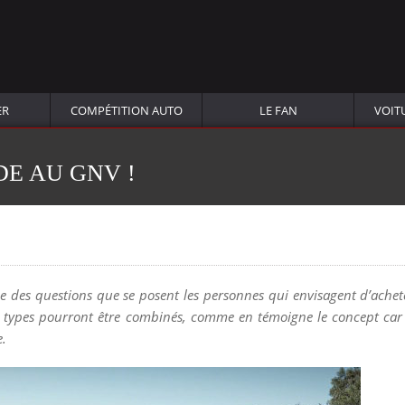
ER
COMPÉTITION AUTO
LE FAN
VOIT
DE AU GNV !
une des questions que se posent les personnes qui envisagent d’achet
ux types pourront être combinés, comme en témoigne le concept ca
e.