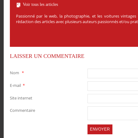
Voir tous les articles
Passionné par le web, la photographie, et les voitures vintages
rédaction des articles avec plusieurs auteurs passionnés et/ou pr
LAISSER UN COMMENTAIRE
Nom
*
E-mail
*
Site internet
Commentaire
PARTAGER
PARTAGER
PARTAGER
PARTAGER