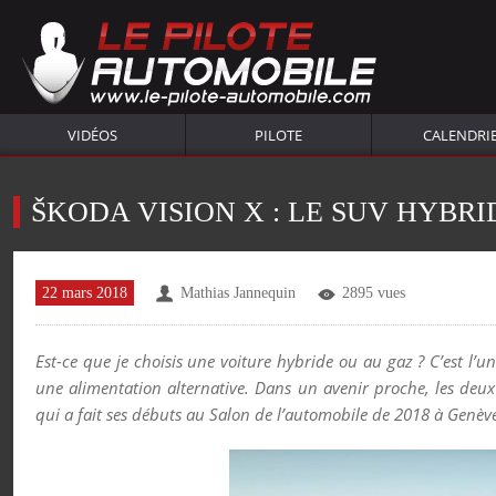
VIDÉOS
PILOTE
CALENDRI
ŠKODA VISION X : LE SUV HYBRI
22 mars 2018
Mathias Jannequin
2895 vues
Est-ce que je choisis une voiture hybride ou au gaz ? C’est l’
une alimentation alternative. Dans un avenir proche, les de
qui a fait ses débuts au Salon de l’automobile de 2018 à Genèv