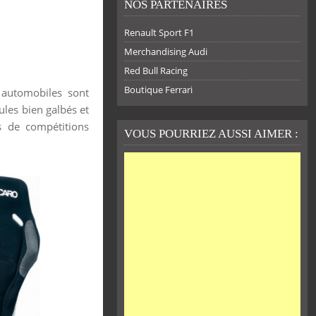
NOS PARTENAIRES
Renault Sport F1
Merchandising Audi
Red Bull Racing
Boutique Ferrari
 automobiles sont
les bien galbés et
es de compétitions
VOUS POURRIEZ AUSSI AIMER :