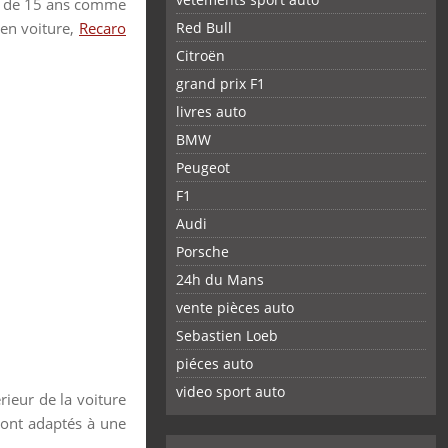
us de 15 ans comme
 en voiture,
Recaro
Red Bull
Citroën
grand prix F1
livres auto
BMW
Peugeot
F1
Audi
Porsche
24h du Mans
vente pièces auto
Sebastien Loeb
piéces auto
FACEBOOK
TWITTER
YOUTUBE
GOOGLE
PINTEREST
RSS
video sport auto
rieur de la voiture
 sont adaptés à une