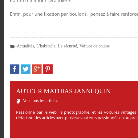
60mm minimum sera toléré.
Enfin, pour une fixation par boulons, pensez à faire renfor
Actualités
,
L'habitacle
,
La sécurité
,
Voiture de course
AUTEUR MATHIAS JANNEQUIN
Voir tous les articles
Passionné par le web, la photographie, et les voitures vintages
rédaction des articles avec plusieurs auteurs passionnés et/ou pr