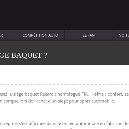
ER
COMPÉTITION AUTO
LE FAN
VOIT
GE BAQUET ?
z le siège baquet Recaro : homologué FIA, il offre : confort, sé
 en compte lors de l’achat d’un siège pour sport automobile.
treprise s’est affirmée dans le milieu automobile en fabricant le