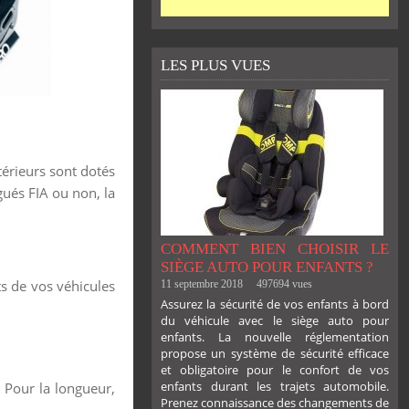
LES PLUS VUES
térieurs sont dotés
ués FIA ou non, la
COMMENT BIEN CHOISIR LE
SIÈGE AUTO POUR ENFANTS ?
s de vos véhicules
11 septembre 2018
497694 vues
Assurez la sécurité de vos enfants à bord
du véhicule avec le siège auto pour
enfants. La nouvelle réglementation
propose un système de sécurité efficace
et obligatoire pour le confort de vos
enfants durant les trajets automobile.
 Pour la longueur,
Prenez connaissance des changements de