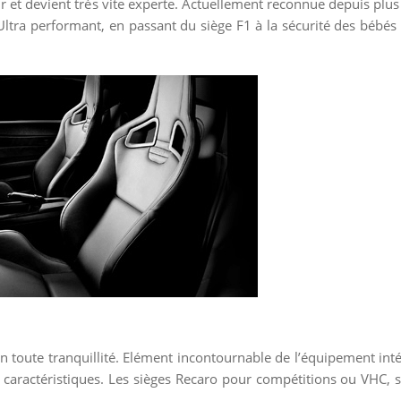
ur et devient très vite experte. Actuellement reconnue depuis pl
 Ultra performant, en passant du siège F1 à la sécurité des bébés
 toute tranquillité. Elément incontournable de l’équipement inté
es caractéristiques. Les sièges Recaro pour compétitions ou VHC,