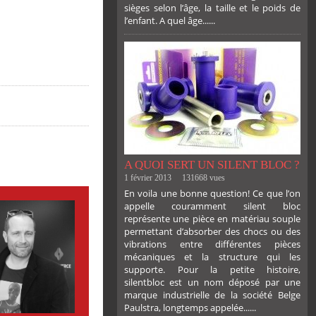
sièges selon l’âge, la taille et le poids de
l’enfant. A quel âge......
PLUS
A QUOI SERT UN SILENT BLOC ?
1 février 2013
131668 vues
En voila une bonne question! Ce que l’on
appelle couramment silent bloc
représente une pièce en matériau souple
permettant d’absorber des chocs ou des
vibrations entre différentes pièces
mécaniques et la structure qui les
supporte. Pour la petite histoire,
silentbloc est un nom déposé par une
marque industrielle de la société Belge
Paulstra, longtemps appelée......