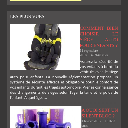
LES PLUS VUES
COMMENT BIEN
CHOISIR LE
SIÈGE AUTO
POUR ENFANTS ?
11 septembre
2018
497646 vues
Assurez la sécurité de
vos enfants à bord du
véhicule avec le siège
auto pour enfants. La nouvelle réglementation propose un
système de sécurité efficace et obligatoire pour le confort de
vos enfants durant les trajets automobile. Prenez connaissance
des changements de sièges selon l’âge, la taille et le poids de
l’enfant. A quel âge......
A QUOI SERT UN
SILENT BLOC ?
1 février 2013
131663
vues