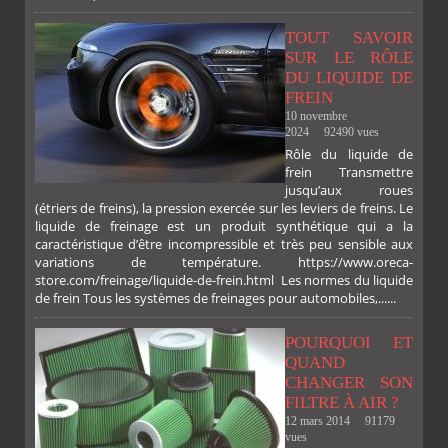
TOUT SAVOIR
SUR LE RÔLE
DU LIQUIDE DE
FREIN
10 novembre
2024
92490 vues
Rôle du liquide de
frein Transmettre
jusqu’aux roues
(étriers de freins), la pression exercée sur les leviers de freins. Le
liquide de freinage est un produit synthétique qui a la
caractéristique d’être incompressible et très peu sensible aux
variations de température. https://www.oreca-
store.com/freinage/liquide-de-frein.html Les normes du liquide
de frein Tous les systèmes de freinages pour automobiles,......
POURQUOI ET
QUAND
CHANGER SON
FILTRE À AIR ?
12 mars 2014
91179
vues