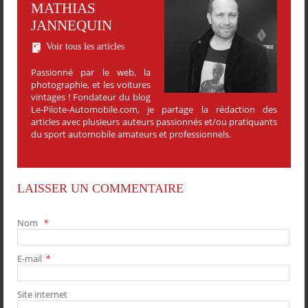
MATHIAS
JANNEQUIN
Voir tous les articles
Passionné par le web, la
photographie, et les voitures
vintages ! Fondateur du blog
Le-Pilote-Automobile.com, je partage la rédaction des
articles avec plusieurs auteurs passionnés et/ou pratiquants
du sport automobile amateurs et professionnels.
LAISSER UN COMMENTAIRE
Nom
*
E-mail
*
PARTAGER
PARTAGER
PARTAGER
PARTAGER
Site internet