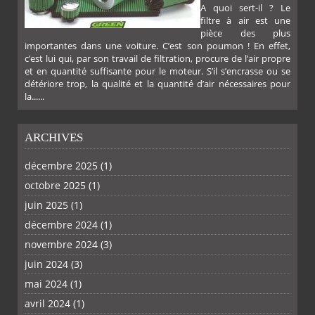
A quoi sert-il ? Le
filtre à air est une
pièce des plus
importantes dans une voiture. C’est son poumon ! En effet,
c’est lui qui, par son travail de filtration, procure de l’air propre
et en quantité suffisante pour le moteur. S’il s’encrasse ou se
détériore trop, la qualité et la quantité d’air nécessaires pour
la......
ARCHIVES
décembre 2025
(1)
octobre 2025
(1)
PLUS
juin 2025
(1)
décembre 2024
(1)
novembre 2024
(3)
juin 2024
(3)
mai 2024
(1)
avril 2024
(1)