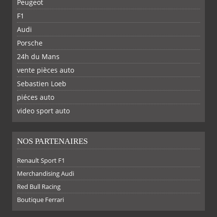
Peugeot
F1
Audi
SUR
SUR
SUR
SUR
Porsche
24h du Mans
vente pièces auto
Sebastien Loeb
piéces auto
FACEBOOK
TWITTER
YOUTUBE
GOOGLE
PINTEREST
RSS
video sport auto
NOS PARTENAIRES
Renault Sport F1
Merchandising Audi
Red Bull Racing
Boutique Ferrari