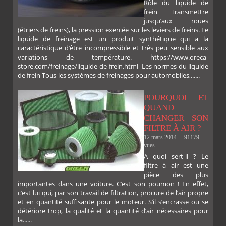
Rôle du liquide de
frein Transmettre
jusqu’aux roues
(étriers de freins), la pression exercée sur les leviers de freins. Le
liquide de freinage est un produit synthétique qui a la
caractéristique d’être incompressible et très peu sensible aux
variations de température. https://www.oreca-
store.com/freinage/liquide-de-frein.html Les normes du liquide
de frein Tous les systèmes de freinages pour automobiles,......
POURQUOI ET
QUAND
CHANGER SON
FILTRE À AIR ?
12 mars 2014
91179
PLUS
vues
A quoi sert-il ? Le
filtre à air est une
pièce des plus
importantes dans une voiture. C’est son poumon ! En effet,
c’est lui qui, par son travail de filtration, procure de l’air propre
et en quantité suffisante pour le moteur. S’il s’encrasse ou se
détériore trop, la qualité et la quantité d’air nécessaires pour
la......