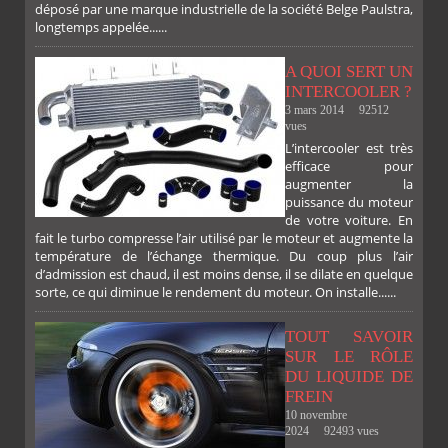
déposé par une marque industrielle de la société Belge Paulstra,
longtemps appelée......
A QUOI SERT UN
INTERCOOLER ?
3 mars 2014
92512
vues
L’intercooler est très
efficace pour
augmenter la
puissance du moteur
de votre voiture. En
fait le turbo compresse l’air utilisé par le moteur et augmente la
température de l’échange thermique. Du coup plus l’air
d’admission est chaud, il est moins dense, il se dilate en quelque
sorte, ce qui diminue le rendement du moteur. On installe......
TOUT SAVOIR
SUR LE RÔLE
DU LIQUIDE DE
FREIN
10 novembre
2024
92493 vues