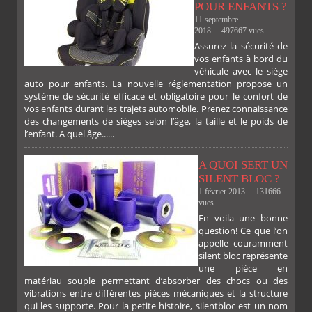
POUR ENFANTS ?
11 septembre
2018
497667 vues
Assurez la sécurité de
vos enfants à bord du
véhicule avec le siège
auto pour enfants. La nouvelle réglementation propose un
système de sécurité efficace et obligatoire pour le confort de
vos enfants durant les trajets automobile. Prenez connaissance
des changements de sièges selon l’âge, la taille et le poids de
FACEBOOK
TWITTER
GOOGLE
PINTEREST
l’enfant. A quel âge......
A QUOI SERT UN
SILENT BLOC ?
1 février 2013
131666
vues
En voila une bonne
PLUS
question! Ce que l’on
appelle couramment
silent bloc représente
une pièce en
matériau souple permettant d’absorber des chocs ou des
vibrations entre différentes pièces mécaniques et la structure
qui les supporte. Pour la petite histoire, silentbloc est un nom