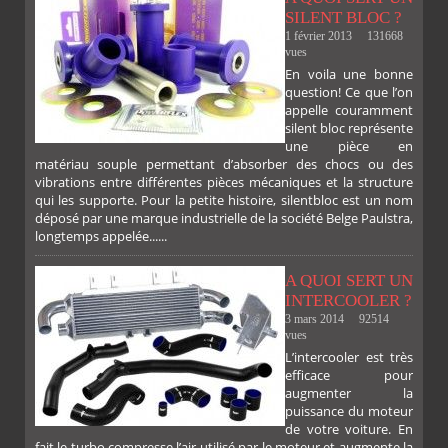
SILENT BLOC ?
1 février 2013
131668
vues
En voila une bonne
PLUS
question! Ce que l’on
appelle couramment
silent bloc représente
une pièce en
matériau souple permettant d’absorber des chocs ou des
vibrations entre différentes pièces mécaniques et la structure
qui les supporte. Pour la petite histoire, silentbloc est un nom
déposé par une marque industrielle de la société Belge Paulstra,
FACEBOOK
TWITTER
GOOGLE
PINTEREST
longtemps appelée......
A QUOI SERT UN
INTERCOOLER ?
3 mars 2014
92514
vues
L’intercooler est très
efficace pour
augmenter la
puissance du moteur
de votre voiture. En
fait le turbo compresse l’air utilisé par le moteur et augmente la