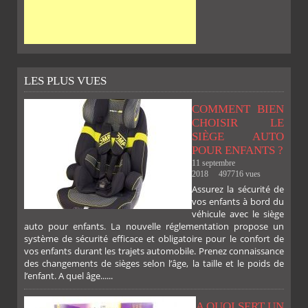
LES PLUS VUES
COMMENT BIEN
CHOISIR LE
SIÈGE AUTO
POUR ENFANTS ?
11 septembre
2018
497716 vues
Assurez la sécurité de
vos enfants à bord du
véhicule avec le siège
auto pour enfants. La nouvelle réglementation propose un
système de sécurité efficace et obligatoire pour le confort de
vos enfants durant les trajets automobile. Prenez connaissance
des changements de sièges selon l’âge, la taille et le poids de
l’enfant. A quel âge......
A QUOI SERT UN