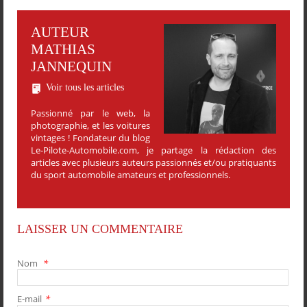
AUTEUR
MATHIAS
JANNEQUIN
Voir tous les articles
Passionné par le web, la
photographie, et les voitures
vintages ! Fondateur du blog
Le-Pilote-Automobile.com, je partage la rédaction des
articles avec plusieurs auteurs passionnés et/ou pratiquants
du sport automobile amateurs et professionnels.
LAISSER UN COMMENTAIRE
Nom
*
E-mail
*