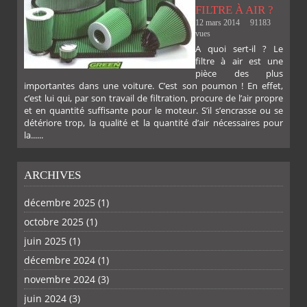
FILTRE À AIR ?
12 mars 2014
91183
vues
A quoi sert-il ? Le
filtre à air est une
pièce des plus
importantes dans une voiture. C’est son poumon ! En effet,
c’est lui qui, par son travail de filtration, procure de l’air propre
et en quantité suffisante pour le moteur. S’il s’encrasse ou se
détériore trop, la qualité et la quantité d’air nécessaires pour
la......
ARCHIVES
décembre 2025
(1)
octobre 2025
(1)
PLUS
juin 2025
(1)
décembre 2024
(1)
novembre 2024
(3)
juin 2024
(3)