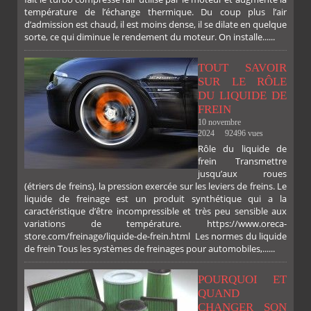
température de l’échange thermique. Du coup plus l’air
d’admission est chaud, il est moins dense, il se dilate en quelque
sorte, ce qui diminue le rendement du moteur. On installe......
TOUT SAVOIR
SUR LE RÔLE
DU LIQUIDE DE
FREIN
10 novembre
2024
92496 vues
Rôle du liquide de
frein Transmettre
jusqu’aux roues
(étriers de freins), la pression exercée sur les leviers de freins. Le
liquide de freinage est un produit synthétique qui a la
caractéristique d’être incompressible et très peu sensible aux
variations de température. https://www.oreca-
store.com/freinage/liquide-de-frein.html Les normes du liquide
de frein Tous les systèmes de freinages pour automobiles,......
POURQUOI ET
QUAND
CHANGER SON