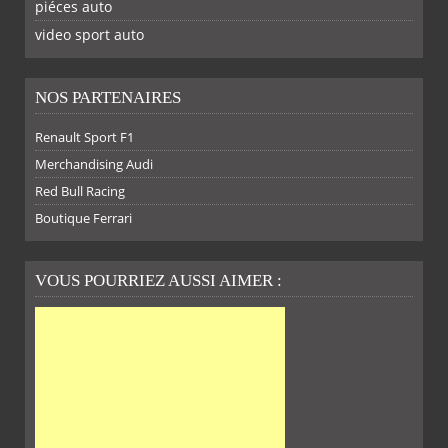
piéces auto
FACEBOOK
TWITTER
YOUTUBE
GOOGLE
PINTEREST
RSS
video sport auto
NOS PARTENAIRES
Renault Sport F1
SUR
SUR
SUR
SUR
Merchandising Audi
Red Bull Racing
Boutique Ferrari
VOUS POURRIEZ AUSSI AIMER :