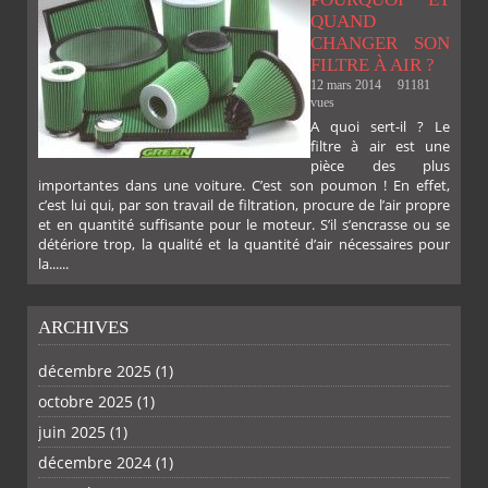
QUAND
CHANGER SON
FILTRE À AIR ?
12 mars 2014
91181
vues
A quoi sert-il ? Le
filtre à air est une
pièce des plus
importantes dans une voiture. C’est son poumon ! En effet,
c’est lui qui, par son travail de filtration, procure de l’air propre
et en quantité suffisante pour le moteur. S’il s’encrasse ou se
détériore trop, la qualité et la quantité d’air nécessaires pour
la......
ARCHIVES
décembre 2025
(1)
octobre 2025
(1)
PLUS
juin 2025
(1)
décembre 2024
(1)