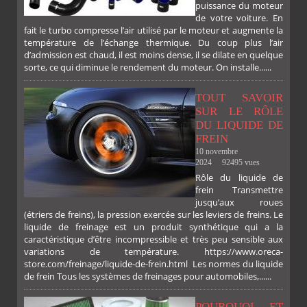
puissance du moteur
de votre voiture. En
fait le turbo compresse l’air utilisé par le moteur et augmente la
température de l’échange thermique. Du coup plus l’air
d’admission est chaud, il est moins dense, il se dilate en quelque
sorte, ce qui diminue le rendement du moteur. On installe......
TOUT SAVOIR
SUR LE RÔLE
DU LIQUIDE DE
FREIN
10 novembre
2024
92495 vues
Rôle du liquide de
frein Transmettre
jusqu’aux roues
(étriers de freins), la pression exercée sur les leviers de freins. Le
liquide de freinage est un produit synthétique qui a la
caractéristique d’être incompressible et très peu sensible aux
variations de température. https://www.oreca-
store.com/freinage/liquide-de-frein.html Les normes du liquide
de frein Tous les systèmes de freinages pour automobiles,......
POURQUOI ET