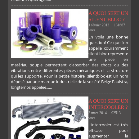
A QUOI SERT UN
SILENT BLOC ?
1 février 2013
131667
vues
En voila une bonne
PLUS
question! Ce que l’on
appelle couramment
silent bloc représente
une pièce en
matériau souple permettant d’absorber des chocs ou des
vibrations entre différentes pièces mécaniques et la structure
qui les supporte. Pour la petite histoire, silentbloc est un nom
déposé par une marque industrielle de la société Belge Paulstra,
FACEBOOK
TWITTER
GOOGLE
PINTEREST
longtemps appelée......
A QUOI SERT UN
INTERCOOLER ?
3 mars 2014
92513
vues
L’intercooler est très
efficace pour
augmenter la