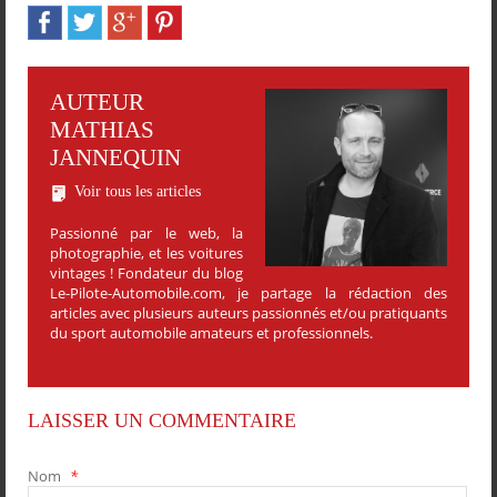
AUTEUR
MATHIAS
JANNEQUIN
Voir tous les articles
Passionné par le web, la
photographie, et les voitures
vintages ! Fondateur du blog
Le-Pilote-Automobile.com, je partage la rédaction des
articles avec plusieurs auteurs passionnés et/ou pratiquants
du sport automobile amateurs et professionnels.
LAISSER UN COMMENTAIRE
Nom
*