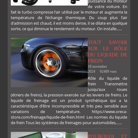
puissance du moteur
de votre voiture. En
fait le turbo compresse l’air utilisé par le moteur et augmente la
température de l’échange thermique. Du coup plus l’air
d’admission est chaud, il est moins dense, il se dilate en quelque
sorte, ce qui diminue le rendement du moteur. On installe......
TOUT SAVOIR
SUR LE RÔLE
DU LIQUIDE DE
FREIN
10 novembre
2024
92489 vues
Rôle du liquide de
frein Transmettre
jusqu’aux roues
(étriers de freins), la pression exercée sur les leviers de freins. Le
liquide de freinage est un produit synthétique qui a la
caractéristique d’être incompressible et très peu sensible aux
variations de température. https://www.oreca-
store.com/freinage/liquide-de-frein.html Les normes du liquide
de frein Tous les systèmes de freinages pour automobiles,......
POURQUOI ET