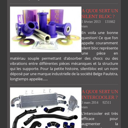
A QUOI SERT UN
SILENT BLOC ?
1 février 2013
131662
vues
En voila une bonne
PLUS
question! Ce que l’on
appelle couramment
silent bloc représente
une pièce en
matériau souple permettant d’absorber des chocs ou des
vibrations entre différentes pièces mécaniques et la structure
qui les supporte. Pour la petite histoire, silentbloc est un nom
déposé par une marque industrielle de la société Belge Paulstra,
FACEBOOK
TWITTER
GOOGLE
PINTEREST
longtemps appelée......
A QUOI SERT UN
INTERCOOLER ?
3 mars 2014
92511
vues
L’intercooler est très
efficace pour
augmenter la