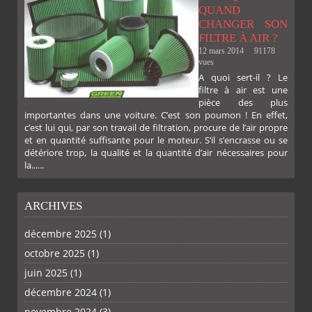
QUAND
CHANGER SON
FILTRE À AIR ?
12 mars 2014
91178
vues
A quoi sert-il ? Le
filtre à air est une
pièce des plus
importantes dans une voiture. C’est son poumon ! En effet,
c’est lui qui, par son travail de filtration, procure de l’air propre
et en quantité suffisante pour le moteur. S’il s’encrasse ou se
détériore trop, la qualité et la quantité d’air nécessaires pour
la......
ARCHIVES
décembre 2025
(1)
octobre 2025
(1)
PLUS
juin 2025
(1)
décembre 2024
(1)
novembre 2024
(3)