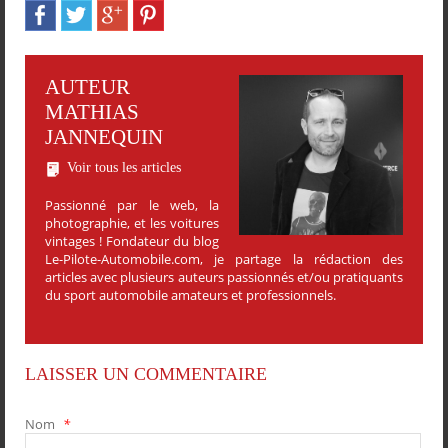
AUTEUR
MATHIAS
JANNEQUIN
Voir tous les articles
Passionné par le web, la
photographie, et les voitures
vintages ! Fondateur du blog
Le-Pilote-Automobile.com, je partage la rédaction des
articles avec plusieurs auteurs passionnés et/ou pratiquants
du sport automobile amateurs et professionnels.
LAISSER UN COMMENTAIRE
Nom
*