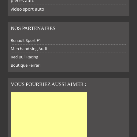
piéces auto
FACEBOOK
TWITTER
YOUTUBE
GOOGLE
PINTEREST
RSS
video sport auto
NOS PARTENAIRES
Renault Sport F1
SUR
SUR
SUR
SUR
Merchandising Audi
Red Bull Racing
Boutique Ferrari
VOUS POURRIEZ AUSSI AIMER :