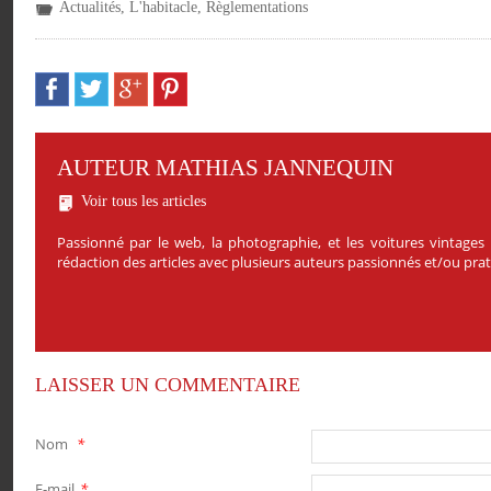
Actualités
,
L'habitacle
,
Règlementations
AUTEUR MATHIAS JANNEQUIN
Voir tous les articles
Passionné par le web, la photographie, et les voitures vintages
rédaction des articles avec plusieurs auteurs passionnés et/ou pr
LAISSER UN COMMENTAIRE
Nom
*
E-mail
*