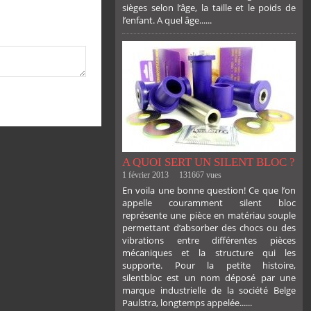
sièges selon l’âge, la taille et le poids de
l’enfant. A quel âge......
PLUS
A QUOI SERT UN SILENT BLOC ?
1 février 2013
131667 vues
En voila une bonne question! Ce que l’on
appelle couramment silent bloc
représente une pièce en matériau souple
permettant d’absorber des chocs ou des
vibrations entre différentes pièces
mécaniques et la structure qui les
supporte. Pour la petite histoire,
silentbloc est un nom déposé par une
marque industrielle de la société Belge
Paulstra, longtemps appelée......