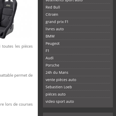
Red Bull
Citroën
grand prix F1
livres auto
BMW
Peugeot
i toutes les pièces
F1
Audi
Porsche
24h du Mans
abattable permet de
vente pièces auto
Sebastien Loeb
piéces auto
FACEBOOK
TWITTER
YOUTUBE
GOOGLE
PINTEREST
RSS
video sport auto
re lors de courses