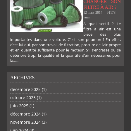
CHANGER SON
FILTRE À AIR ?
12 mars 2014
91178
vues
A quoi sert-il ? Le
filtre à air est une
pièce des plus
importantes dans une voiture. C’est son poumon ! En effet,
c’est lui qui, par son travail de filtration, procure de l’air propre
et en quantité suffisante pour le moteur. S’il s’encrasse ou se
détériore trop, la qualité et la quantité d’air nécessaires pour
la......
ARCHIVES
décembre 2025
(1)
octobre 2025
(1)
PLUS
juin 2025
(1)
décembre 2024
(1)
novembre 2024
(3)
juin 2024
(3)