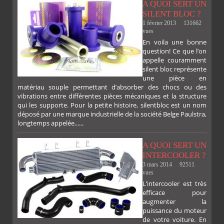
A QUOI SERT UN
SILENT BLOC ?
1 février 2013
131662
vues
En voila une bonne
PLUS
question! Ce que l’on
appelle couramment
silent bloc représente
une pièce en
matériau souple permettant d’absorber des chocs ou des
vibrations entre différentes pièces mécaniques et la structure
qui les supporte. Pour la petite histoire, silentbloc est un nom
déposé par une marque industrielle de la société Belge Paulstra,
FACEBOOK
TWITTER
GOOGLE
PINTEREST
longtemps appelée......
A QUOI SERT UN
INTERCOOLER ?
3 mars 2014
92511
vues
L’intercooler est très
efficace pour
augmenter la
puissance du moteur
de votre voiture. En