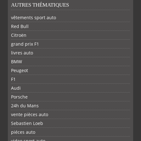
AUTRES THÉMATIQUES
vêtements sport auto
Red Bull
Citroën
grand prix F1
livres auto
BMW
Peugeot
F1
Audi
Porsche
24h du Mans
vente pièces auto
Sebastien Loeb
piéces auto
FACEBOOK
TWITTER
YOUTUBE
GOOGLE
PINTEREST
RSS
video sport auto