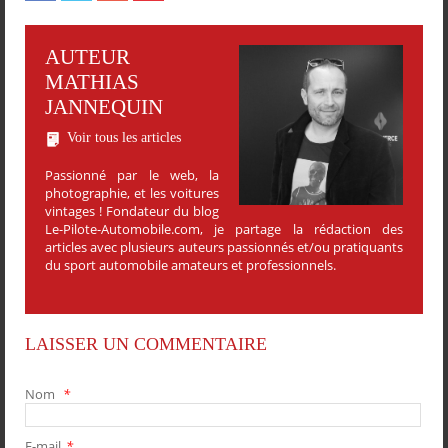
AUTEUR
MATHIAS
JANNEQUIN
Voir tous les articles
Passionné par le web, la
photographie, et les voitures
vintages ! Fondateur du blog
Le-Pilote-Automobile.com, je partage la rédaction des
articles avec plusieurs auteurs passionnés et/ou pratiquants
du sport automobile amateurs et professionnels.
LAISSER UN COMMENTAIRE
Nom
*
E-mail
*