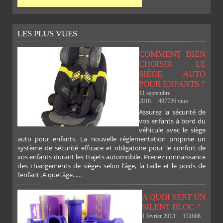
LES PLUS VUES
COMMENT BIEN
CHOISIR LE
SIÈGE AUTO
POUR ENFANTS ?
11 septembre
2018
497726 vues
Assurez la sécurité de
vos enfants à bord du
véhicule avec le siège
auto pour enfants. La nouvelle réglementation propose un
système de sécurité efficace et obligatoire pour le confort de
vos enfants durant les trajets automobile. Prenez connaissance
des changements de sièges selon l’âge, la taille et le poids de
l’enfant. A quel âge......
A QUOI SERT UN
SILENT BLOC ?
1 février 2013
131668