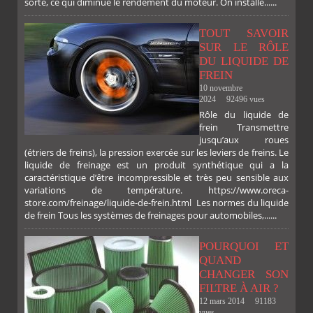
sorte, ce qui diminue le rendement du moteur. On installe......
TOUT SAVOIR
SUR LE RÔLE
DU LIQUIDE DE
FREIN
10 novembre
2024
92496 vues
Rôle du liquide de
frein Transmettre
jusqu’aux roues
(étriers de freins), la pression exercée sur les leviers de freins. Le
liquide de freinage est un produit synthétique qui a la
caractéristique d’être incompressible et très peu sensible aux
variations de température. https://www.oreca-
store.com/freinage/liquide-de-frein.html Les normes du liquide
de frein Tous les systèmes de freinages pour automobiles,......
POURQUOI ET
QUAND
CHANGER SON
FILTRE À AIR ?
12 mars 2014
91183
vues