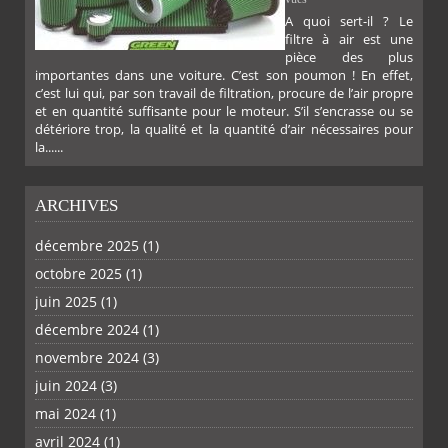
A quoi sert-il ? Le
filtre à air est une
pièce des plus
importantes dans une voiture. C’est son poumon ! En effet,
c’est lui qui, par son travail de filtration, procure de l’air propre
et en quantité suffisante pour le moteur. S’il s’encrasse ou se
détériore trop, la qualité et la quantité d’air nécessaires pour
la......
ARCHIVES
décembre 2025
(1)
octobre 2025
(1)
juin 2025
(1)
PLUS
décembre 2024
(1)
novembre 2024
(3)
juin 2024
(3)
mai 2024
(1)
avril 2024
(1)