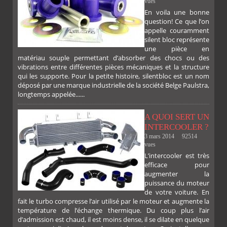
vues
En voila une bonne
PLUS
question! Ce que l’on
appelle couramment
silent bloc représente
une pièce en
matériau souple permettant d’absorber des chocs ou des
vibrations entre différentes pièces mécaniques et la structure
qui les supporte. Pour la petite histoire, silentbloc est un nom
déposé par une marque industrielle de la société Belge Paulstra,
longtemps appelée......
FACEBOOK
TWITTER
GOOGLE
PINTEREST
A QUOI SERT UN
INTERCOOLER ?
3 mars 2014
92514
vues
L’intercooler est très
efficace pour
augmenter la
puissance du moteur
de votre voiture. En
fait le turbo compresse l’air utilisé par le moteur et augmente la
température de l’échange thermique. Du coup plus l’air
d’admission est chaud, il est moins dense, il se dilate en quelque