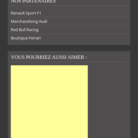
NOS PARTENAIRES
Renault Sport F1
Merchandising Audi
Red Bull Racing
SUR
SUR
SUR
SUR
Boutique Ferrari
VOUS POURRIEZ AUSSI AIMER :