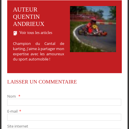
AUTEUR
QUENTIN
ANDRIEUX
Voir tous les articles
Champion du Cantal de
karting, j'aime à partager mon
expertise avec les amoureux
du sport automobile !
LAISSER UN COMMENTAIRE
Nom
*
E-mail
*
Site internet
PARTAGER
PARTAGER
PARTAGER
PARTAGER