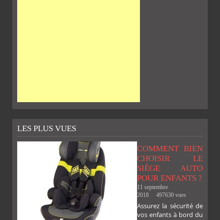
LES PLUS VUES
COMMENT BIEN
CHOISIR LE
SIÈGE AUTO
POUR ENFANTS ?
11 septembre
2018
497630 vues
Assurez la sécurité de
vos enfants à bord du