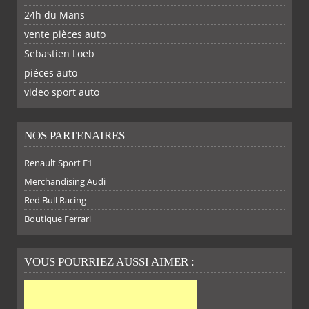
24h du Mans
vente pièces auto
Sebastien Loeb
piéces auto
FACEBOOK
TWITTER
YOUTUBE
GOOGLE
PINTEREST
RSS
video sport auto
NOS PARTENAIRES
Renault Sport F1
SUR
SUR
SUR
SUR
Merchandising Audi
Red Bull Racing
Boutique Ferrari
VOUS POURRIEZ AUSSI AIMER :