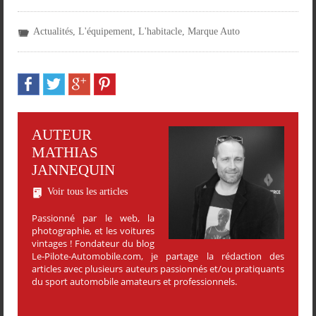
Actualités
,
L'équipement
,
L'habitacle
,
Marque Auto
AUTEUR
MATHIAS
JANNEQUIN
Voir tous les articles
Passionné par le web, la
photographie, et les voitures
vintages ! Fondateur du blog
Le-Pilote-Automobile.com, je partage la rédaction des
articles avec plusieurs auteurs passionnés et/ou pratiquants
du sport automobile amateurs et professionnels.