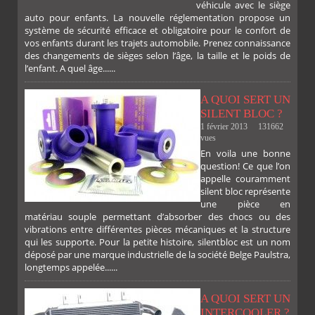
véhicule avec le siège
auto pour enfants. La nouvelle réglementation propose un
système de sécurité efficace et obligatoire pour le confort de
vos enfants durant les trajets automobile. Prenez connaissance
des changements de sièges selon l’âge, la taille et le poids de
l’enfant. A quel âge......
A QUOI SERT UN
SILENT BLOC ?
1 février 2013
131662
vues
En voila une bonne
PLUS
question! Ce que l’on
appelle couramment
silent bloc représente
une pièce en
matériau souple permettant d’absorber des chocs ou des
vibrations entre différentes pièces mécaniques et la structure
qui les supporte. Pour la petite histoire, silentbloc est un nom
déposé par une marque industrielle de la société Belge Paulstra,
FACEBOOK
TWITTER
GOOGLE
PINTEREST
longtemps appelée......
A QUOI SERT UN
INTERCOOLER ?