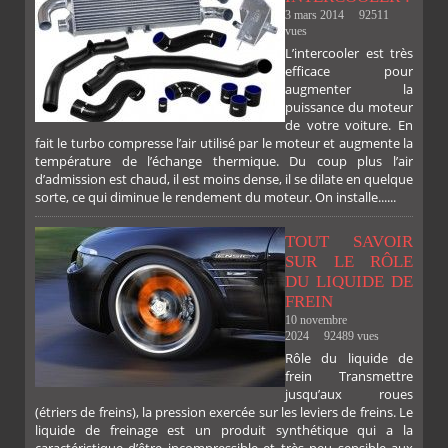
3 mars 2014
92511
vues
L’intercooler est très
efficace pour
augmenter la
puissance du moteur
de votre voiture. En
fait le turbo compresse l’air utilisé par le moteur et augmente la
température de l’échange thermique. Du coup plus l’air
d’admission est chaud, il est moins dense, il se dilate en quelque
sorte, ce qui diminue le rendement du moteur. On installe......
TOUT SAVOIR
SUR LE RÔLE
DU LIQUIDE DE
FREIN
10 novembre
2024
92489 vues
Rôle du liquide de
frein Transmettre
jusqu’aux roues
(étriers de freins), la pression exercée sur les leviers de freins. Le
liquide de freinage est un produit synthétique qui a la
caractéristique d’être incompressible et très peu sensible aux