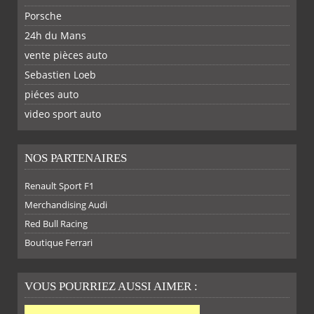
Porsche
24h du Mans
vente pièces auto
Sebastien Loeb
piéces auto
FACEBOOK
TWITTER
YOUTUBE
GOOGLE
PINTEREST
RSS
video sport auto
NOS PARTENAIRES
Renault Sport F1
SUR
SUR
SUR
SUR
Merchandising Audi
Red Bull Racing
Boutique Ferrari
VOUS POURRIEZ AUSSI AIMER :