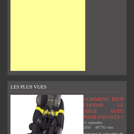
LES PLUS VUES
COMMENT BIEN
CHOISIR LE
SIÈGE AUTO
POUR ENFANTS ?
11 septembre
2018
497761 vues
Assurez la sécurité de