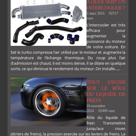
A QUOI SERT UN
INTERCOOLER ?
3 mars 2014
92517
vues
L’intercooler est très
efficace pour
augmenter la
puissance du moteur
de votre voiture. En
fait le turbo compresse l’air utilisé par le moteur et augmente la
température de l’échange thermique. Du coup plus l’air
d’admission est chaud, il est moins dense, il se dilate en quelque
sorte, ce qui diminue le rendement du moteur. On installe......
TOUT SAVOIR
SUR LE RÔLE
DU LIQUIDE DE
FREIN
10 novembre
2024
92499 vues
Rôle du liquide de
frein Transmettre
jusqu’aux roues
(étriers de freins), la pression exercée sur les leviers de freins. Le