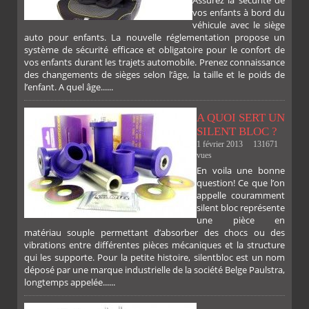
vos enfants à bord du
véhicule avec le siège
auto pour enfants. La nouvelle réglementation propose un
système de sécurité efficace et obligatoire pour le confort de
vos enfants durant les trajets automobile. Prenez connaissance
des changements de sièges selon l’âge, la taille et le poids de
l’enfant. A quel âge......
A QUOI SERT UN
SILENT BLOC ?
1 février 2013
131671
vues
En voila une bonne
PLUS
question! Ce que l’on
appelle couramment
silent bloc représente
une pièce en
matériau souple permettant d’absorber des chocs ou des
vibrations entre différentes pièces mécaniques et la structure
qui les supporte. Pour la petite histoire, silentbloc est un nom
déposé par une marque industrielle de la société Belge Paulstra,
FACEBOOK
TWITTER
GOOGLE
PINTEREST
longtemps appelée......