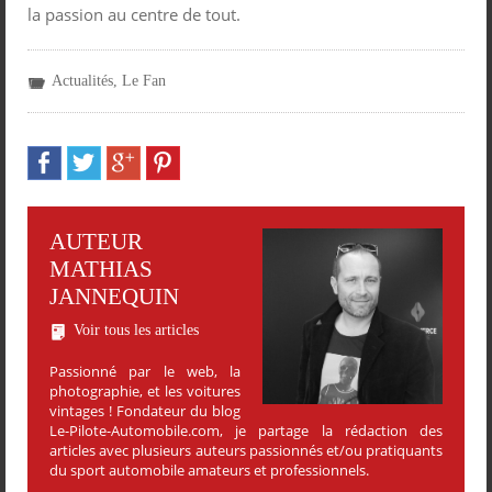
la passion au centre de tout.
Actualités
,
Le Fan
AUTEUR
MATHIAS
JANNEQUIN
Voir tous les articles
Passionné par le web, la
photographie, et les voitures
vintages ! Fondateur du blog
Le-Pilote-Automobile.com, je partage la rédaction des
articles avec plusieurs auteurs passionnés et/ou pratiquants
du sport automobile amateurs et professionnels.