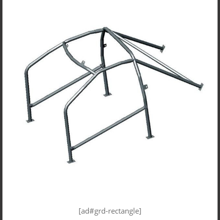
[ad#grd-rectangle]