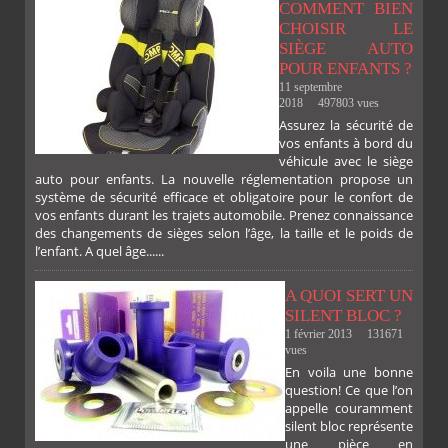
COMMENT BIEN
CHOISIR LE
SIÈGE AUTO
POUR ENFANTS ?
11 septembre
2018
497803 vues
Assurez la sécurité de
vos enfants à bord du
véhicule avec le siège
auto pour enfants. La nouvelle réglementation propose un
système de sécurité efficace et obligatoire pour le confort de
vos enfants durant les trajets automobile. Prenez connaissance
des changements de sièges selon l’âge, la taille et le poids de
l’enfant. A quel âge......
A QUOI SERT UN
SILENT BLOC ?
1 février 2013
131671
vues
En voila une bonne
PLUS
question! Ce que l’on
appelle couramment
silent bloc représente
une pièce en