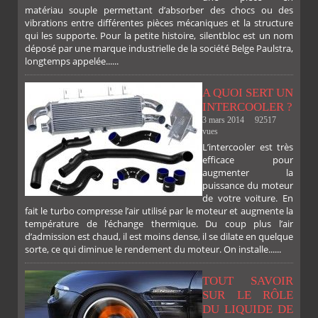
matériau souple permettant d’absorber des chocs ou des
vibrations entre différentes pièces mécaniques et la structure
qui les supporte. Pour la petite histoire, silentbloc est un nom
déposé par une marque industrielle de la société Belge Paulstra,
longtemps appelée......
A QUOI SERT UN
INTERCOOLER ?
3 mars 2014
92517
vues
L’intercooler est très
efficace pour
augmenter la
puissance du moteur
de votre voiture. En
fait le turbo compresse l’air utilisé par le moteur et augmente la
température de l’échange thermique. Du coup plus l’air
d’admission est chaud, il est moins dense, il se dilate en quelque
sorte, ce qui diminue le rendement du moteur. On installe......
TOUT SAVOIR
SUR LE RÔLE
DU LIQUIDE DE