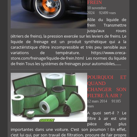
FREIN
10 novembre
2024
92499 vues
Rôle du liquide de
frein Transmettre
jusqu’aux roues
(étriers de freins), la pression exercée sur les leviers de freins. Le
liquide de freinage est un produit synthétique qui a la
caractéristique d’être incompressible et très peu sensible aux
variations de température. https://www.oreca-
store.com/freinage/liquide-de-frein.html Les normes du liquide
de frein Tous les systèmes de freinages pour automobiles,......
POURQUOI ET
QUAND
CHANGER SON
FILTRE À AIR ?
12 mars 2014
91185
vues
A quoi sert-il ? Le
filtre à air est une
pièce des plus
importantes dans une voiture. C’est son poumon ! En effet,
c’est lui qui, par son travail de filtration, procure de l’air propre