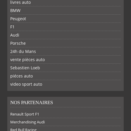
livres auto
BMW
Peugeot
F1
Audi
Porsche
24h du Mans
vente pièces auto
Sebastien Loeb
piéces auto
FACEBOOK
TWITTER
YOUTUBE
GOOGLE
PINTEREST
RSS
video sport auto
NOS PARTENAIRES
Renault Sport F1
Merchandising Audi
Red Bull Racing