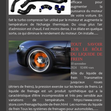
efficace pour
augmenter la
puissance du moteur
de votre voiture. En
fait le turbo compresse l’air utilisé par le moteur et augmente la
température de l’échange thermique. Du coup plus l’air
d’admission est chaud, il est moins dense, il se dilate en quelque
sorte, ce qui diminue le rendement du moteur. On installe......
TOUT SAVOIR
SUR LE RÔLE
DU LIQUIDE DE
FREIN
10 novembre
2024
92496 vues
Rôle du liquide de
frein Transmettre
jusqu’aux roues
(étriers de freins), la pression exercée sur les leviers de freins. Le
liquide de freinage est un produit synthétique qui a la
caractéristique d’être incompressible et très peu sensible aux
variations de température. https://www.oreca-
store.com/freinage/liquide-de-frein.html Les normes du liquide
de frein Tous les systèmes de freinages pour automobiles,......