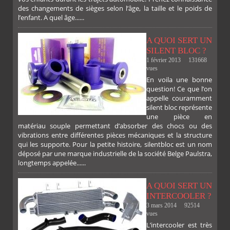
des changements de sièges selon l’âge, la taille et le poids de
l’enfant. A quel âge......
A QUOI SERT UN
SILENT BLOC ?
1 février 2013
131668
vues
En voila une bonne
PLUS
question! Ce que l’on
appelle couramment
silent bloc représente
une pièce en
matériau souple permettant d’absorber des chocs ou des
vibrations entre différentes pièces mécaniques et la structure
qui les supporte. Pour la petite histoire, silentbloc est un nom
déposé par une marque industrielle de la société Belge Paulstra,
longtemps appelée......
A QUOI SERT UN
INTERCOOLER ?
3 mars 2014
92514
vues
L’intercooler est très