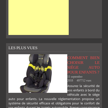
LES PLUS VUES
COMMENT BIEN
CHOISIR LE
SIÈGE AUTO
POUR ENFANTS ?
11 septembre
2018
497712 vues
Assurez la sécurité de
vos enfants à bord du
véhicule avec le siège
auto pour enfants. La nouvelle réglementation propose un
système de sécurité efficace et obligatoire pour le confort de
vos enfants durant les trajets automobile. Prenez connaissance