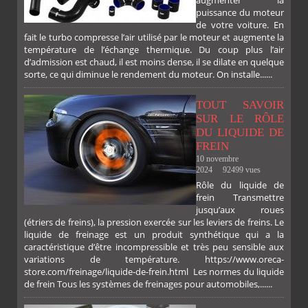
augmenter la
puissance du moteur
de votre voiture. En
fait le turbo compresse l’air utilisé par le moteur et augmente la
température de l’échange thermique. Du coup plus l’air
d’admission est chaud, il est moins dense, il se dilate en quelque
sorte, ce qui diminue le rendement du moteur. On installe......
TOUT SAVOIR
SUR LE RÔLE
DU LIQUIDE DE
FREIN
10 novembre
2024
92499 vues
Rôle du liquide de
frein Transmettre
jusqu’aux roues
(étriers de freins), la pression exercée sur les leviers de freins. Le
liquide de freinage est un produit synthétique qui a la
caractéristique d’être incompressible et très peu sensible aux
variations de température. https://www.oreca-
store.com/freinage/liquide-de-frein.html Les normes du liquide
de frein Tous les systèmes de freinages pour automobiles,......