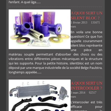
l’enfant. A quel âge......
A QUOI SERT UN
SILENT BLOC ?
1 février 2013
131671
vues
En voila une bonne
PLUS
question! Ce que l’on
appelle couramment
silent bloc représente
une pièce en
matériau souple permettant d’absorber des chocs ou des
vibrations entre différentes pièces mécaniques et la structure
qui les supporte. Pour la petite histoire, silentbloc est un nom
déposé par une marque industrielle de la société Belge Paulstra,
longtemps appelée......
A QUOI SERT UN
INTERCOOLER ?
3 mars 2014
92517
vues
L’intercooler est très
efficace pour