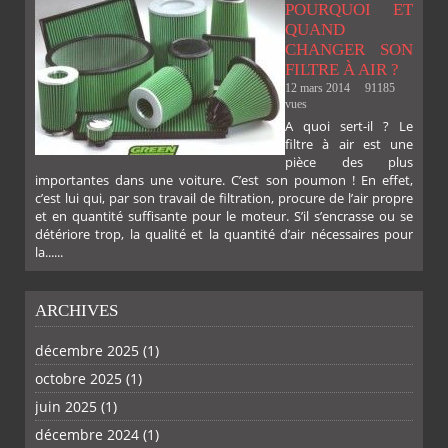
FACEBOOK
TWITTER
GOOGLE
PINTEREST
POURQUOI ET
QUAND
CHANGER SON
FILTRE À AIR ?
12 mars 2014
91185
vues
A quoi sert-il ? Le
filtre à air est une
pièce des plus
importantes dans une voiture. C’est son poumon ! En effet,
c’est lui qui, par son travail de filtration, procure de l’air propre
et en quantité suffisante pour le moteur. S’il s’encrasse ou se
détériore trop, la qualité et la quantité d’air nécessaires pour
la......
ARCHIVES
décembre 2025
(1)
octobre 2025
(1)
juin 2025
(1)
décembre 2024
(1)