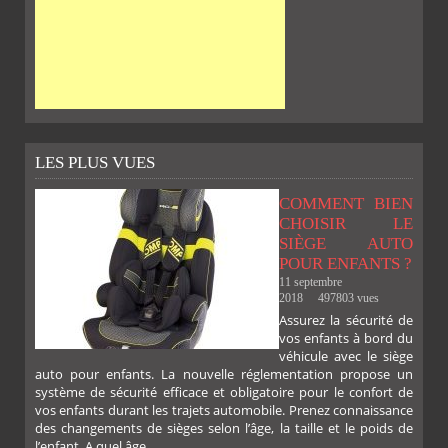
LES PLUS VUES
COMMENT BIEN
CHOISIR LE
SIÈGE AUTO
POUR ENFANTS ?
11 septembre
2018
497803 vues
Assurez la sécurité de
vos enfants à bord du
SUR
SUR
SUR
SUR
véhicule avec le siège
auto pour enfants. La nouvelle réglementation propose un
système de sécurité efficace et obligatoire pour le confort de
vos enfants durant les trajets automobile. Prenez connaissance
des changements de sièges selon l’âge, la taille et le poids de
l’enfant. A quel âge......