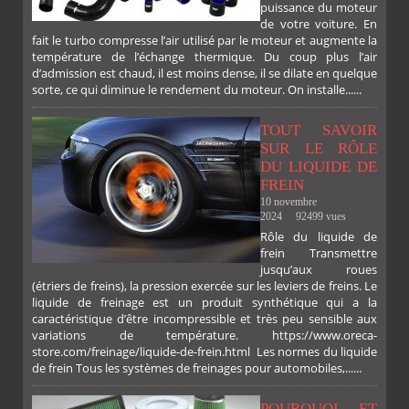
puissance du moteur
de votre voiture. En
fait le turbo compresse l’air utilisé par le moteur et augmente la
température de l’échange thermique. Du coup plus l’air
d’admission est chaud, il est moins dense, il se dilate en quelque
sorte, ce qui diminue le rendement du moteur. On installe......
TOUT SAVOIR
SUR LE RÔLE
DU LIQUIDE DE
FREIN
10 novembre
2024
92499 vues
Rôle du liquide de
frein Transmettre
jusqu’aux roues
(étriers de freins), la pression exercée sur les leviers de freins. Le
liquide de freinage est un produit synthétique qui a la
caractéristique d’être incompressible et très peu sensible aux
variations de température. https://www.oreca-
store.com/freinage/liquide-de-frein.html Les normes du liquide
de frein Tous les systèmes de freinages pour automobiles,......
FACEBOOK
TWITTER
GOOGLE
PINTEREST
POURQUOI ET