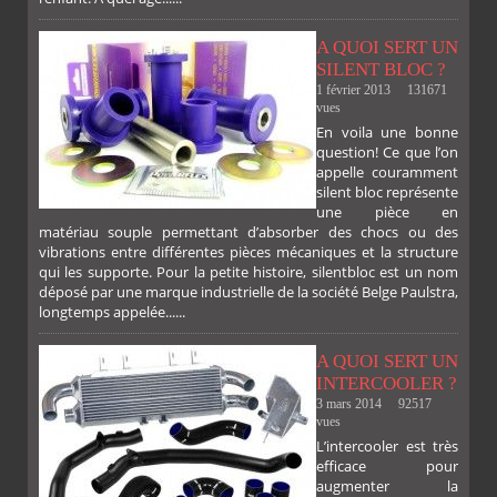
A QUOI SERT UN
SILENT BLOC ?
1 février 2013
131671
vues
En voila une bonne
PLUS
question! Ce que l’on
appelle couramment
silent bloc représente
une pièce en
matériau souple permettant d’absorber des chocs ou des
vibrations entre différentes pièces mécaniques et la structure
qui les supporte. Pour la petite histoire, silentbloc est un nom
déposé par une marque industrielle de la société Belge Paulstra,
longtemps appelée......
A QUOI SERT UN
INTERCOOLER ?
3 mars 2014
92517
vues
L’intercooler est très
efficace pour
augmenter la