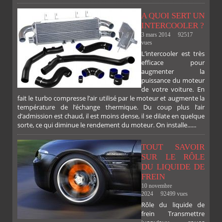
A QUOI SERT UN
INTERCOOLER ?
3 mars 2014
92517
vues
L’intercooler est très
efficace pour
augmenter la
puissance du moteur
de votre voiture. En
fait le turbo compresse l’air utilisé par le moteur et augmente la
température de l’échange thermique. Du coup plus l’air
d’admission est chaud, il est moins dense, il se dilate en quelque
sorte, ce qui diminue le rendement du moteur. On installe......
TOUT SAVOIR
SUR LE RÔLE
DU LIQUIDE DE
FREIN
10 novembre
2024
92499 vues
Rôle du liquide de
frein Transmettre