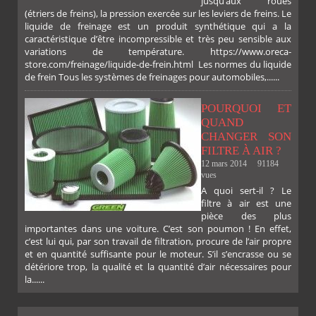
jusqu’aux roues
(étriers de freins), la pression exercée sur les leviers de freins. Le
liquide de freinage est un produit synthétique qui a la
caractéristique d’être incompressible et très peu sensible aux
variations de température. https://www.oreca-
store.com/freinage/liquide-de-frein.html Les normes du liquide
de frein Tous les systèmes de freinages pour automobiles,......
FACEBOOK
TWITTER
GOOGLE
PINTEREST
POURQUOI ET
QUAND
CHANGER SON
FILTRE À AIR ?
12 mars 2014
91184
vues
A quoi sert-il ? Le
filtre à air est une
pièce des plus
importantes dans une voiture. C’est son poumon ! En effet,
c’est lui qui, par son travail de filtration, procure de l’air propre
et en quantité suffisante pour le moteur. S’il s’encrasse ou se
détériore trop, la qualité et la quantité d’air nécessaires pour
la......