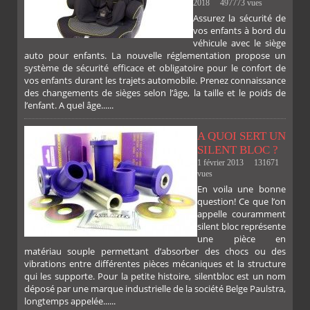
2018
497773 vues
Assurez la sécurité de
vos enfants à bord du
SUR
SUR
SUR
SUR
véhicule avec le siège
auto pour enfants. La nouvelle réglementation propose un
système de sécurité efficace et obligatoire pour le confort de
vos enfants durant les trajets automobile. Prenez connaissance
des changements de sièges selon l’âge, la taille et le poids de
l’enfant. A quel âge......
A QUOI SERT UN
SILENT BLOC ?
1 février 2013
131671
vues
En voila une bonne
PLUS
question! Ce que l’on
appelle couramment
silent bloc représente
une pièce en
matériau souple permettant d’absorber des chocs ou des
vibrations entre différentes pièces mécaniques et la structure
qui les supporte. Pour la petite histoire, silentbloc est un nom
déposé par une marque industrielle de la société Belge Paulstra,
longtemps appelée......