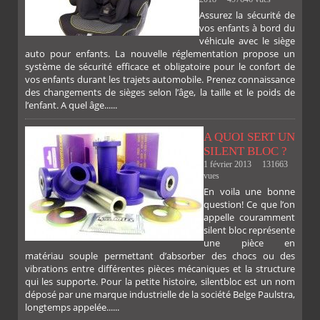
Assurez la sécurité de
vos enfants à bord du
véhicule avec le siège
auto pour enfants. La nouvelle réglementation propose un
système de sécurité efficace et obligatoire pour le confort de
vos enfants durant les trajets automobile. Prenez connaissance
des changements de sièges selon l’âge, la taille et le poids de
l’enfant. A quel âge......
A QUOI SERT UN
SILENT BLOC ?
1 février 2013
131663
vues
En voila une bonne
PLUS
question! Ce que l’on
appelle couramment
silent bloc représente
une pièce en
matériau souple permettant d’absorber des chocs ou des
vibrations entre différentes pièces mécaniques et la structure
qui les supporte. Pour la petite histoire, silentbloc est un nom
déposé par une marque industrielle de la société Belge Paulstra,
FACEBOOK
TWITTER
GOOGLE
PINTEREST
longtemps appelée......