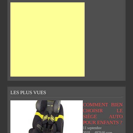
LES PLUS VUES
COMMENT BIEN
CHOISIR LE
SIÈGE AUTO
POUR ENFANTS ?
11 septembre
2018
497646 vues