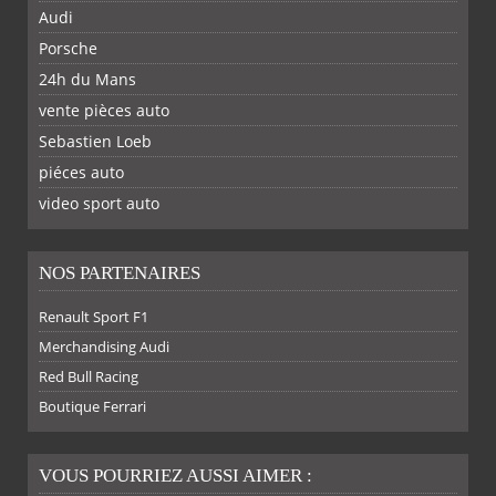
Audi
Porsche
24h du Mans
vente pièces auto
Sebastien Loeb
piéces auto
FACEBOOK
TWITTER
YOUTUBE
GOOGLE
PINTEREST
RSS
video sport auto
NOS PARTENAIRES
Renault Sport F1
SUR
SUR
SUR
SUR
Merchandising Audi
Red Bull Racing
Boutique Ferrari
VOUS POURRIEZ AUSSI AIMER :