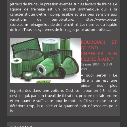
(étriers de freins), la pression exercée sur les leviers de freins. Le
liquide de freinage est un produit synthétique qui a la
caractéristique d’être incompressible et très peu sensible aux
variations de température. https://www.oreca-
store.com/freinage/liquide-de-frein.html Les normes du liquide
de frein Tous les systèmes de freinages pour automobiles,......
POURQUOI ET
QUAND
CHANGER SON
FILTRE À AIR ?
12 mars 2014
91179
vues
A quoi sert-il ? Le
filtre à air est une
pièce des plus
importantes dans une voiture. C’est son poumon ! En effet,
c’est lui qui, par son travail de filtration, procure de l’air propre
et en quantité suffisante pour le moteur. S’il s’encrasse ou se
détériore trop, la qualité et la quantité d’air nécessaires pour
la......