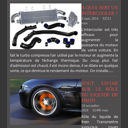
A QUOI SERT UN
INTERCOOLER ?
3 mars 2014
92511
vues
L’intercooler est très
efficace pour
augmenter la
puissance du moteur
de votre voiture. En
fait le turbo compresse l’air utilisé par le moteur et augmente la
température de l’échange thermique. Du coup plus l’air
d’admission est chaud, il est moins dense, il se dilate en quelque
sorte, ce qui diminue le rendement du moteur. On installe......
TOUT SAVOIR
SUR LE RÔLE
DU LIQUIDE DE
FREIN
10 novembre
2024
92490 vues
Rôle du liquide de
frein Transmettre
jusqu’aux roues