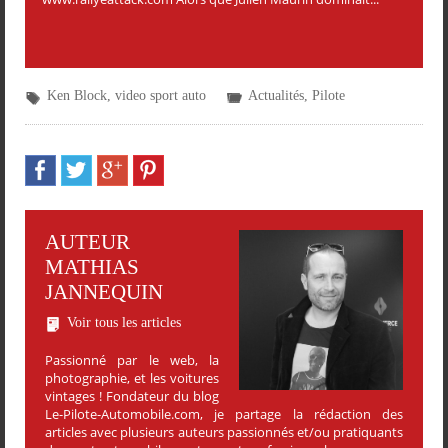
Ken Block
,
video sport auto
Actualités
,
Pilote
AUTEUR
MATHIAS
JANNEQUIN
Voir tous les articles
Passionné par le web, la
photographie, et les voitures
vintages ! Fondateur du blog
Le-Pilote-Automobile.com, je partage la rédaction des
articles avec plusieurs auteurs passionnés et/ou pratiquants